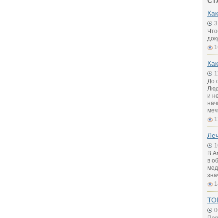
СТ
Как
3
Что
док
1
Как
1
До 
Люд
и н
нач
меч
1
Ле
1
В А
в о
мед
зна
1
ТО
0