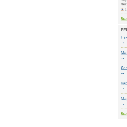
Пар
мес
1
Все
РЕ
Нь
Ма
Лас
Ка
Ма
Все