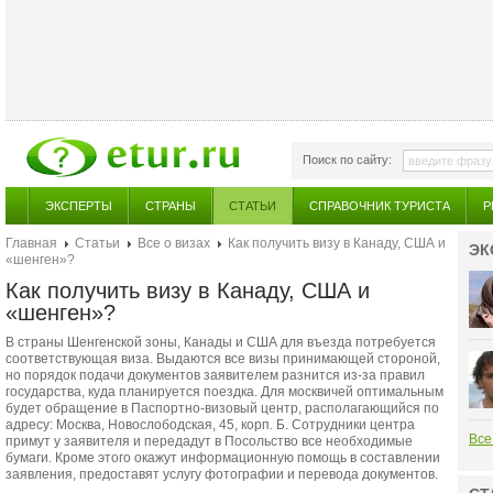
Поиск по сайту:
ЭКСПЕРТЫ
СТРАНЫ
СТАТЬИ
СПРАВОЧНИК ТУРИСТА
Р
Главная
Статьи
Все о визах
Как получить визу в Канаду, США и
ЭК
«шенген»?
Как получить визу в Канаду, США и
«шенген»?
В страны Шенгенской зоны, Канады и США для въезда потребуется
соответствующая виза. Выдаются все визы принимающей стороной,
но порядок подачи документов заявителем разнится из-за правил
государства, куда планируется поездка. Для москвичей оптимальным
будет обращение в Паспортно-визовый центр, располагающийся по
адресу: Москва, Новослободская, 45, корп. Б. Сотрудники центра
Все
примут у заявителя и передадут в Посольство все необходимые
бумаги. Кроме этого окажут информационную помощь в составлении
заявления, предоставят услугу фотографии и перевода документов.