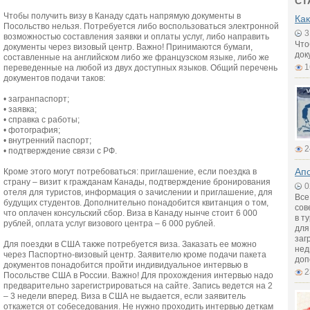
СТ
Чтобы получить визу в Канаду сдать напрямую документы в
Как
Посольство нельзя. Потребуется либо воспользоваться электронной
3
возможностью составления заявки и оплаты услуг, либо направить
Что
документы через визовый центр. Важно! Принимаются бумаги,
док
составленные на английском либо же французском языке, либо же
1
переведенные на любой из двух доступных языков. Общий перечень
документов подачи таков:
• загранпаспорт;
• заявка;
• справка с работы;
• фотография;
• внутренний паспорт;
2
• подтверждение связи с РФ.
Апо
Кроме этого могут потребоваться: приглашение, если поездка в
страну – визит к гражданам Канады, подтверждение бронирования
0
отеля для туристов, информация о зачислении и приглашение, для
Все
будущих студентов. Дополнительно понадобится квитанция о том,
сов
что оплачен консульский сбор. Виза в Канаду нынче стоит 6 000
в т
рублей, оплата услуг визового центра – 6 000 рублей.
для
заг
Для поездки в США также потребуется виза. Заказать ее можно
нед
через Паспортно-визовый центр. Заявителю кроме подачи пакета
доп
документов понадобится пройти индивидуальное интервью в
2
Посольстве США в России. Важно! Для прохождения интервью надо
предварительно зарегистрироваться на сайте. Запись ведется на 2
– 3 недели вперед. Виза в США не выдается, если заявитель
откажется от собеседования. Не нужно проходить интервью деткам