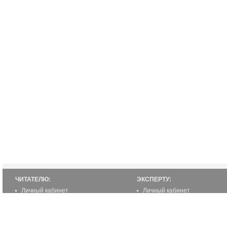
ЧИТАТЕЛЮ:
ЭКСПЕРТУ:
Личный кабинет
Личный кабинет
Настройка уведомлений
Написать статью
Написать статью
Как стать экспертом
Преимущества
Реклама