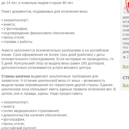
до 14 лет, и пожилым людям старше 80 лет.
Пакет документов, подаваемых для получения визы:
даж
• загранпаспорт;
шта
• анкета;
пер
• 2 фотографии;
пом
• подтверждение финансового обеспечения;
ста
• бронь отеля;
нег
• справка с работы.
сущ
что
Анкета заполняется исключительно разборчиво и на английском
док
языке. Срок оформления не более трех дней (рабочих) с даты
2
положительного собеседования. Если интервью не проводилось, то
5 дней. Консульский сбор за выдачу визы равен 160 долларов,
Все
дополнительно оплачиваются услуги визового центра.
Страны
шенгена
выдвигают аналогичные требования для
СТ
заявителя. А отличие шенгенской визы от иных – возможность
выдачи права перемещения по территории другой страны. Единая
Все
шенгенская зона обязывает иметь единые правила получения виз. В
целом, они и, правда, едины. Надо предоставить:
• загранпаспорт;
• анкету;
• полис медицинского страхования;
• доказательства наличия обеспечения;
• фотография;
• бронь отеля;
• российский паспорт.