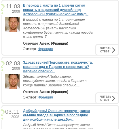
11.03
В период с марта по 1 апреля хотим
поехать в парижский диснейленд
2009
Хотелось бы узнать насколько комф..
В период с марта по 1 апреля хотим
поехать в парижский диснейленд
Хотелось бы узнать насколько
комфортно будет гулять, какова погода
в это время. Т...
Отвечает
Алекс (Франция)
читать
Эксперт:
Франция
ответ
02.03
Здравствуйте!Подскажите, пожалуйста,
какая погода в Париже в конце марта?
2009
Заранее спасибо...
Здравствуйте! Подскажите,
пожалуйста, какая погода в Париже в
конце марта? Заранее спасибо....
Отвечает
Алекс (Франция)
читать
Эксперт:
Франция
ответ
03.11
Добрый день! Очень интересует, какая
обычно погода в Париже в последние
2008
дни ноября- начале декабря..
Добрый день! Очень интересует, какая