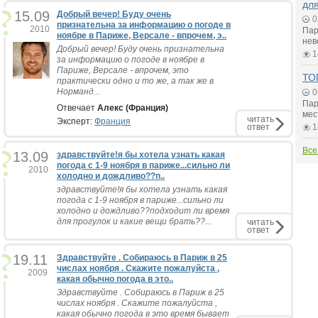
для
15.09
Добрый вечер! Буду очень
0
признательна за информацию о погоде в
2010
Пар
ноябре в Париже, Версале - впрочем, э..
нев
Добрый вечер! Буду очень признательна
1
за информацию о погоде в ноябре в
Париже, Версале - впрочем, это
ТО
практически одно и то же, а так же в
Норманд...
0
Пар
Отвечает
Алекс (Франция)
мес
читать
Эксперт:
Франция
ответ
1
Все
13.09
здравствуйте!я бы хотела узнать какая
погода с 1-9 ноября в париже...сильно ли
2010
холодно и дождливо??п..
здравствуйте!я бы хотела узнать какая
погода с 1-9 ноября в париже...сильно ли
холодно и дождливо??подходит ли время
для прогулок и какие вещи брать??...
читать
ответ
19.11
Здравствуйте . Собираюсь в Париж в 25
числах ноября . Скажите пожалуйста ,
2009
какая обычно погода в это..
Здравствуйте . Собираюсь в Париж в 25
числах ноября . Скажите пожалуйста ,
какая обычно погода в это время бывает