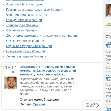
Франция: Магазины, цены
Гостиницы и аппартаменты во Франции
Франция: Вид на жительство
Гражданство во Франции
Все
Транспорт во Франции
Обучение во Франции
Достопримечательности, развлечения во Франции
СТ
Отдых, туризм во Франции
Се
Отдых без турфирм во Франции
Ла
Общие вопросы о Франции
0
Кап
Лечение и роды во Франции
бер
Ниц
15.01
Здравствуйте! Я понимаю, что Вы не
1
метеослужба, но вопрос не в средней
2012
температуре в конце марта, а ..
Ка
Здравствуйте! Я понимаю, что Вы не
Ла
метеослужба, но вопрос не в средней
2
температуре в конце марта, а в ее
К к
восприятии. Я живу в Крыму. У нас в
Кан
марте ...
кру
Отвечает
Алекс (Франция)
1
читать
Эксперт:
Франция
ответ
Пу