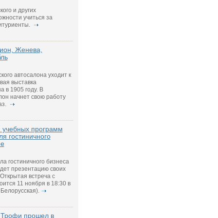
ого и других
ожности учиться за
итуриенты.
Лион, Женева,
бль
ого автосалона уходит к
рвая выставка
 в 1905 году. В
лон начнет свою работу
аз.
я учебных программ
для гостиничного
ре
ла гостиничного бизнеса
ведет презентацию своих
 Открытая встреча с
ится 11 ноября в 18:30 в
 Белорусская).
 Трофи прошел в