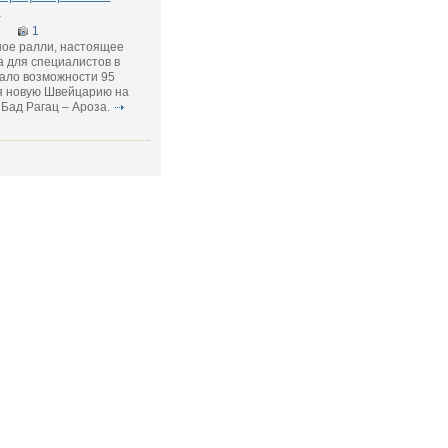
и
3
1
ное ралли, настоящее
 для специалистов в
дало возможности 95
бя новую Швейцарию на
Бад Рагац – Ароза.