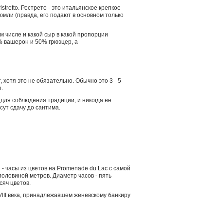
tretto. Рестрето - это итальянское крепкое
мли (правда, его подают в основном только
 числе и какой сыр в какой пропорции
 вашерон и 50% грюэцер, а
 хотя это не обязательно. Обычно это 3 - 5
.
 для соблюдения традиции, и никогда не
сут сдачу до сантима.
 часы из цветов на Promenade du Lac с самой
половиной метров. Диаметр часов - пять
сяч цветов.
VIII века, принадлежавшем женевскому банкиру