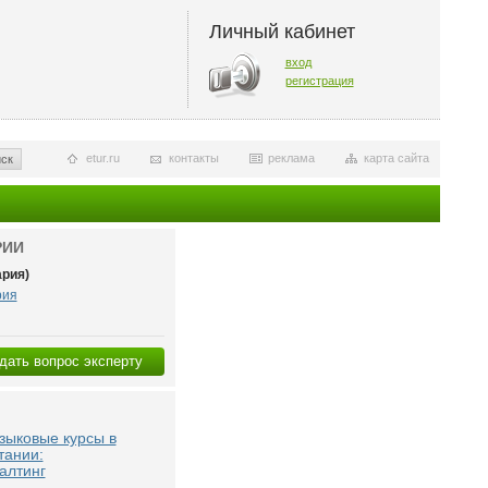
Личный кабинет
вход
регистрация
etur.ru
контакты
реклама
карта сайта
ск
РИИ
рия)
рия
дать вопрос эксперту
зыковые курсы в
тании:
алтинг