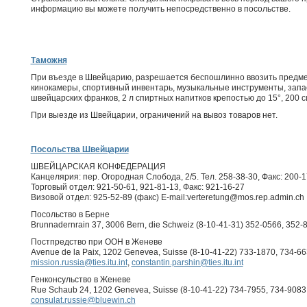
информацию вы можете получить непосредственно в посольстве.
Таможня
При въезде в Швейцарию, разрешается беспошлинно ввозить предмет
кинокамеры, спортивный инвентарь, музыкальные инструменты, запас
швейцарских франков, 2 л спиртных напитков крепостью до 15°, 200 сиг
При выезде из Швейцарии, ограничений на вывоз товаров нет.
Посольства Швейцарии
ШВЕЙЦАРСКАЯ КОНФЕДЕРАЦИЯ
Канцелярия: пер. Огородная Слобода, 2/5. Тел. 258-38-30, Факс: 200-1
Торговый отдел: 921-50-61, 921-81-13, Факс: 921-16-27
Визовой отдел: 925-52-89 (факс) E-mail:verteretung@mos.rep.admin.ch
Посольство в Берне
Brunnadernrain 37, 3006 Bern, die Schweiz (8-10-41-31) 352-0566, 352-
Постпредство при ООН в Женеве
Avenue de la Paix, 1202 Genevea, Suisse (8-10-41-22) 733-1870, 734-66
mission.russia@ties.itu.int
,
constantin.parshin@ties.itu.int
Генконсульство в Женеве
Rue Schaub 24, 1202 Genevea, Suisse (8-10-41-22) 734-7955, 734-9083
consulat.russie@bluewin.ch