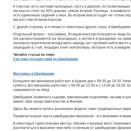
К счастью, есть система проездных, пусть и дорогих, но позволяющих
ом классе стоит на 50% дороже, чем во втором. Разница - в комфорте
есть одиночные сидения у окон. Во втором классе ездят не только 
как раз-таки вторым классом.
С другой стороны, в отличие от некоторых других стран, в Швейцарии 
Отдельный вопрос - пассажиры. Вторым классом пользуются люди бол
(не распространяются на проездные), а летом и в праздники, на ожив
ом классе практически всегда мало народу, нет проблем найти место у
зашедших в 1-ый, нещадно гонят контролеры, которые есть в каждом со
Читайте статьи по теме:
Система путешествий по Швейцарии
Магазины в Швейцарии
Большинство магазинов работают в будние дни с 08.30 до 18.30. Неко
субботу, все магазины работают с 08.00 до 12.00 и с 14.00 до 16.00. 
закрываются на обед.
Швейцария знаменита сырами, ювелирными изделиями, часами и шо
имеют свое представительство в Женеве.
Здесь Вы можете купить различные модели таких традиционных марок
Примечательная черта швейцарских магазинов - это вежливое и вним
В некоторых туристических местах, близких к границе могут принемат
расплатиться в магазине чем-либо отличным от швейцарских франков