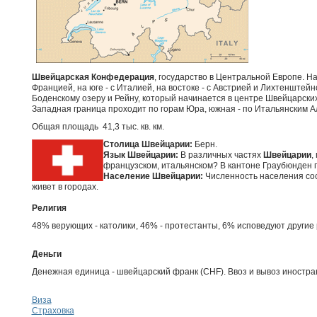
Швейцарская Конфедерация
, государство в Центральной Европе. На
Францией, на юге - с Италией, на востоке - с Австрией и Лихтенштей
Боденскому озеру и Рейну, который начинается в центре Швейцарских
Западная граница проходит по горам Юра, южная - по Итальянским А
Общая площадь 41,3 тыс. кв. км.
Столица Швейцарии:
Берн.
Язык Швейцарии:
В различных частях
Швейцарии
,
французском, итальянском? В кантоне Граубюнден 
Население Швейцарии:
Численность населения сос
живет в городах.
Религия
48% верующих - католики, 46% - протестанты, 6% исповедуют другие 
Деньги
Денежная единица - швейцарский франк (СHF). Ввоз и вывоз иностра
Виза
Страховка