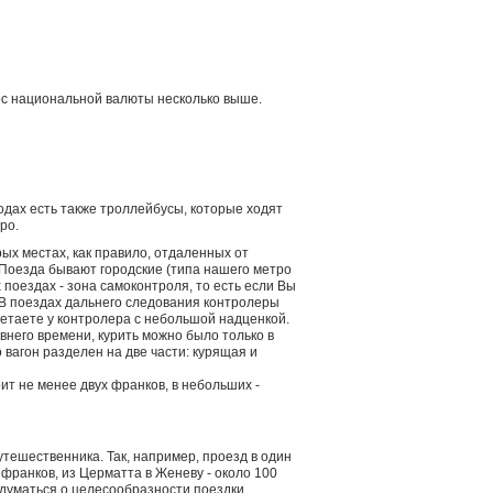
урс национальной валюты несколько выше.
родах есть также троллейбусы, которые ходят
ро.
ых местах, как правило, отдаленных от
Поезда бывают городские (типа нашего метро
 поездах - зона самоконтроля, то есть если Вы
 В поездах дальнего следования контролеры
ретаете у контролера с небольшой надценкой.
внего времени, курить можно было только в
 вагон разделен на две части: курящая и
ит не менее двух франков, в небольших -
утешественника. Так, например, проезд в один
франков, из Церматта в Женеву - около 100
адуматься о целесообразности поездки.