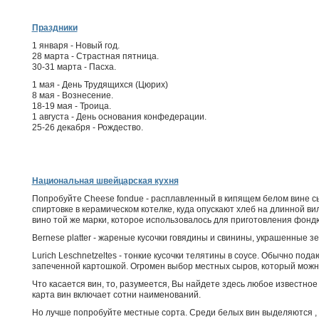
Праздники
1 января - Новый год.
28 марта - Страстная пятница.
30-31 марта - Пасха.
1 мая - День Трудящихся (Цюрих)
8 мая - Вознесение.
18-19 мая - Троица.
1 августа - День основания конфедерации.
25-26 декабря - Рождество.
Национальная швейцарская кухня
Попробуйте Cheese fondue - расплавленный в кипящем белом вине сы
спиртовке в керамическом котелке, куда опускают хлеб на длинной вил
вино той же марки, которое использовалось для приготовления фонд
Bernese platter - жареные кусочки говядины и свинины, украшенные з
Lurich Leschnetzeltes - тонкие кусочки телятины в соусе. Обычно под
запеченной картошкой. Огромен выбор местных сыров, который можн
Что касается вин, то, разумеется, Вы найдете здесь любое известное 
карта вин включает сотни наименований.
Но лучше попробуйте местные сорта. Среди белых вин выделяются
,