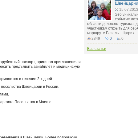
Швейцари
15.07.201
Это уникаль
событие лета
области делового туризма, 
участникам открыть для се
маршруте Базель – Цюрих – 
2849
0
0
Все статьи
зарубежный паспорт, оригинал приглашения и
просить предъявить авиабилет и медицинскую
рмляется в течение 2-х дней.
посольства Швейцарии в России.
тами.
рского Посольства в Москве
пребывания в Швейцарии. Более подробную