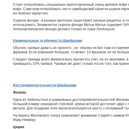
Стоит попробовать специально приготовленный очень крепкое кофе ris
кофе. Советуем попробовать чисто швейцарский напиток шумли-пфлю
на лыжных курортах).
Сырное фондю - в разных кантонах существуют разные рецепты, в том
использовать. Знаменитое сырное фондю Матье-Матье содержит 50%
Аппенцелеровское фондю делают только из сыра Аппенцель.
Национальные особенности Швейцарии
Обычно, чаевые давать не принято., но обычно их все таки оставляют,
франков. Если компания большая, то может 10 франков, но не больше
Следует прежде всего внимательно прочитать счет, не из экономии, а
превышать 10% чаевых. Чаевые же дают только после того, как прине
Достопримечательности Швейцарии
Женева
Одна из любопытных и уникальных достопримечательностей Женевы -
большой в мире секундной стрелкой, длина которой достигает двух с 
метров. Для создания этих часов используются шесть с половиной ты
На берегу Женевского озера привлекает внимание Coppet с замком X
Жаку Неккеру.
Цюрих