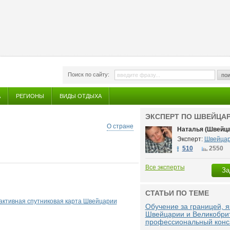
Поиск по сайту:
пои
А
РЕГИОНЫ
ВИДЫ ОТДЫХА
ЭКСПЕРТ ПО ШВЕЙЦА
О стране
Наталья (Швейца
Эксперт:
Швейца
510
2550
Все эксперты
За
СТАТЬИ ПО ТЕМЕ
активная спутниковая карта Швейцарии
Обучение за границей, я
Швейцарии и Великобри
профессиональный конс