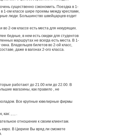
 очень существенно сэкономить. Поездка в 1-
: в 1-ом классе шире проемы между креслами,
бедные люди. Большинство швейцарцев ездит
и во 2-ом классе есть места для некурящих.
ее бедные, в нем есть скидки для студентов
ленных маршрутах не всегда есть места. В 1-
 окна. Владельцев билетов во 2-ой класс,
ставе, даже в вагонах 2-ого класса.
торые работают до 21.00 или до 22.00. В
Большие магазины, как правило , не
коладом. Все крупные ювелирные фирмы
, как:
,
,
,
.
ательное отношение к своим клиентам.
ь евро. В Цюрихе Вы вряд ли сможете
.