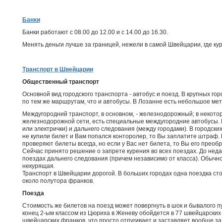
Банки
Банки работают с 08.00 до 12.00 и с 14.00 до 16.30.
Менять деньги лучше за границей, нежели в самой Швейцарии, где к
Транспорт в Швейцарии
Общественный транспорт
Основной вид городского транспорта - автобус и поезд. В крупных го
по тем же маршрутам, что и автобусы. В Лозанне есть небольшое мет
Междугородний транспорт, в основном, - железнодорожный; в некотор
железнодорожной сети, есть специальные междугородние автобусы. 
или электрички) и дальнего следования (между городами). В городских
не купили билет и Вам попался конторолер, то Вы заплатите штраф.
проверяют билеты всегда, но если у Вас нет билета, то Вы его преоб
Сейчас принято решение о запрете курения во всех поездах. До неда
поездах дальнего следования (причем независимо от класса). Обычно
некурящая.
Транспорт в Швейцарии дорогой. В больших городах одна поездка сто
около полутора франков.
Поезда
Стоимость же билетов на поезд может повергнуть в шок и бывалого п
конец 2-ым классом из Цюриха в Женеву обойдется в 77 швейцарских 
швейцарских франков, что просто отпугивает и заставляет вообще з