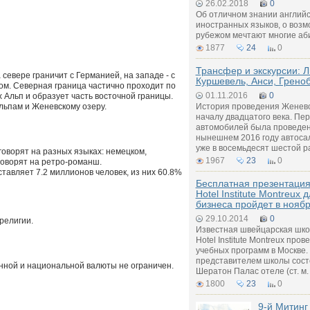
26.02.2018
0
Об отличном знании английск
иностранных языков, о возм
рубежом мечтают многие аб
1877
24
0
Трансфер и экскурсии: 
 севере граничит с Германией, на западе - с
Куршевель, Анси, Грено
ном. Северная граница частично проходит по
01.11.2016
0
 Альп и образует часть восточной границы.
льпам и Женевскому озеру.
История проведения Женевск
началу двадцатого века. Пе
автомобилей была проведена
нынешнем 2016 году автоса
уже в восемьдесят шестой р
 говорят на разных языках: немецком,
1967
23
0
говорят на ретро-романш.
тавляет 7.2 миллионов человек, из них 60.8%
Бесплатная презентаци
Hotel Institute Montreux 
бизнеса пройдет в нояб
29.10.2014
0
религии.
Известная швейцарская шко
Hotel Institute Montreux про
учебных программ в Москве.
представителем школы состо
нной и национальной валюты не ограничен.
Шератон Палас отеле (ст. м.
1800
23
0
9-й Митинг