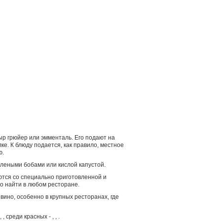
р грюйер или эмменталь. Его подают на
ке. К блюду подается, как правило, местное
ю.
елеными бобами или кислой капустой.
аются со специально приготовленной и
о найти в любом ресторане.
вино, особенно в крупных ресторанах, где
,
, среди красных -
,
,
.