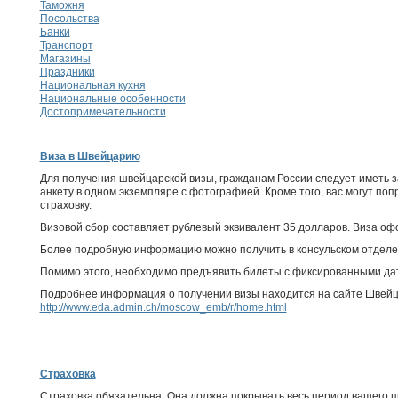
Таможня
Посольства
Банки
Транспорт
Магазины
Праздники
Национальная кухня
Национальные особенности
Достопримечательности
Виза в Швейцарию
Для получения швейцарской визы, гражданам России следует иметь 
анкету в одном экземпляре с фотографией. Кроме того, вас могут по
страховку.
Визовой сбор составляет рублевый эквивалент 35 долларов. Виза офо
Более подробную информацию можно получить в консульском отделе 
Помимо этого, необходимо предъявить билеты с фиксированными да
Подробнее информация о получении визы находится на сайте Швейца
http://www.eda.admin.ch/moscow_emb/r/home.html
Страховка
Страховка обязательна. Она должна покрывать весь период вашего 