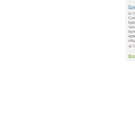
Ер
0
Сло
Ере
теп
бул
арм
общ
5
Все