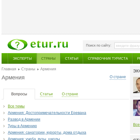
Поиск по сайту:
ЭКСПЕРТЫ
СТРАНЫ
СТАТЬИ
СПРАВОЧНИК ТУРИСТА
Р
Главная
Страны
Армения
ЭК
Армения
О стране
Вопросы
Статьи
О стране
Все темы
Армения: Достопримечательности Еревана
Развод в Армении
Все
Туры в Армению
Армения: санатории, курорты, дома отдыха
Армения: учеба, вузы, школы