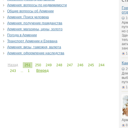
СТ
Армения: вопросы по недвижимости
Го
Общие вопросы об Армении
от
Армения: Поиск человека
1
Арм
Армения: получение гражданства
пут
Армения: магазины, цены, золото
но 
Погода в Армении
Зде
теп
Транспорт Армении и Еревана
акт
Армения: визы, таможня, валюта
зан
Армения: оформление наследства
1
Как
Назад
251
250
249
248
247
246
245
244
2
Вперед
243
...
1
Для
выб
пут
1
Арм
8