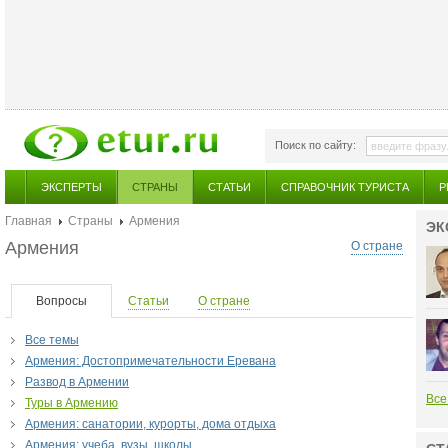
Поиск по сайту:
ЭКСПЕРТЫ
СТРАНЫ
СТАТЬИ
СПРАВОЧНИК ТУРИСТА
Р
Главная
Страны
Армения
ЭК
Армения
О стране
Вопросы
Статьи
О стране
Все темы
Армения: Достопримечательности Еревана
Развод в Армении
Все
Туры в Армению
Армения: санатории, курорты, дома отдыха
Армения: учеба, вузы, школы