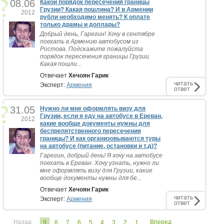
08.06
Какой порядок пересечения границы
Грузии? Какая пошлина? И в Армении
2012
рубли необходимо менять? К оплате
только драмы и доллары?
Добрый день, Гарегин! Хочу в сентябре
поехать в Армению автобусом из
Ростова. Подскажите пожалуйста
порядок пересечения границы Грузии.
Какая пошли...
Отвечает
Хечоян Гарик
читать
Эксперт:
Армения
ответ
31.05
Нужно ли мне оформлять визу для
Грузии, если я еду на автобусе в Ереван,
2012
какие вообще документы нужны для
беспрепятственного пересечения
границы? И как организовываются туры
на автобусе (питание, остановки и т.д)?
Гарегин, добрый день! Я хочу на автобусе
поехать в Ереван. Хочу узнать, нужно ли
мне оформлять визу для Грузии, какие
вообще документы нужны для бе...
Отвечает
Хечоян Гарик
читать
Эксперт:
Армения
ответ
Назад
Вперед
9
8
7
6
5
4
3
2
1