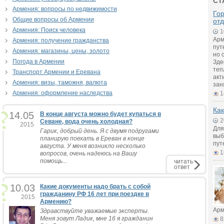
СТ
Армения: вопросы по недвижимости
Го
Общие вопросы об Армении
от
Армения: Поиск человека
1
Арм
Армения: получение гражданства
пут
Армения: магазины, цены, золото
но 
Погода в Армении
Зде
теп
Транспорт Армении и Еревана
акт
Армения: визы, таможня, валюта
зан
Армения: оформление наследства
1
Как
14.05
В конце августа можно будет купаться в
2
Севане, вода очень холодная?
2015
Для
Гарик, добрый день. Я с двумя подругами
выб
планирую поехать в Ереван в конце
пут
августа. У меня возникло несколько
1
вопросов, очень надеюсь на Вашу
помощь...
читать
ответ
10.03
Какие документы надо брать с собой
гражданину РФ 16 лет при поездке в
2015
Армению?
Арм
Здравствуйте уважаемые эксперты.
Меня зовут Ладик, мне 16 я гражданин
8