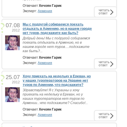
Отвечает
Хечоян Гарик
читать
Эксперт:
Армения
ответ
07.08
Мы с подругой собираемся поехать
отдыхать в Армению, но в нашем городе
2012
нет туров, подскажите как быть?
Добрый день! Мы с подругой собираемся
поехать отдыхать в Армению, но в
нашем городе нет туров.....подскажите
как быть?...
Отвечает
Хечоян Гарик
читать
Эксперт:
Армения
ответ
25.07
Хочу приехать на недельку в Ереван, но
у наших туроператоров на Украине нет
2012
туров по Армении, что подскажите?
Здравствуйте! Я с Украины и хочу
приехать на недельку в Ереван, но у
наших туроператоров нет туров по
Армении...что подскажите? Спасибо!...
Отвечает
Хечоян Гарик
читать
Эксперт:
Армения
ответ