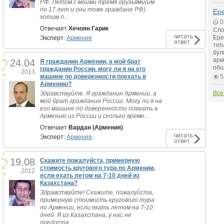
РФ. Летом с моими тремя друзьями(им
по 17 лет и они тоже граждане РФ)
Ер
хотим п...
0
Отвечает
Хечоян Гарик
Сло
читать
Ере
Эксперт:
Армения
ответ
теп
бул
арм
24.04
Я гражданин Армении, а мой брат
общ
гражданин России. могу ли я на его
2013
машине по доверенности поехать в
5
Армению?
Все
Здравствуйте. Я гражданин Армении, а
мой брат гражданин России. Могу ли я на
его машине по доверенности поехать в
Армению из России и сколько време...
Отвечает
Вардан (Армения)
читать
Эксперт:
Армения
ответ
19.08
Скажите пожалуйста, примерную
стоимость кругового тура по Армении,
2012
если ехать летом на 7-10 дней из
Казахстана?
Здравствуйте! Скажите, пожалуйста,
примерную стоимость кругового тура
по Армении, если ехать летом на 7-10
дней. Я из Казахстана, у нас не
предоста...