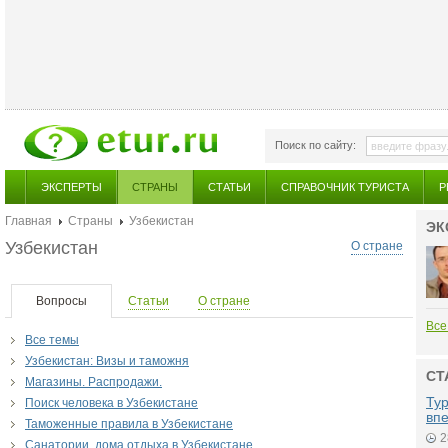
Поиск по сайту:
ЭКСПЕРТЫ
СТРАНЫ
СТАТЬИ
СПРАВОЧНИК ТУРИСТА
Р
Главная
Страны
Узбекистан
ЭК
Узбекистан
О стране
Вопросы
Статьи
О стране
Все
Все темы
Узбекистан: Визы и таможня
СТ
Магазины. Распродажи.
Ту
Поиск человека в Узбекистане
вп
Таможенные правила в Узбекистане
2
Санатории, дома отдыха в Узбекистане