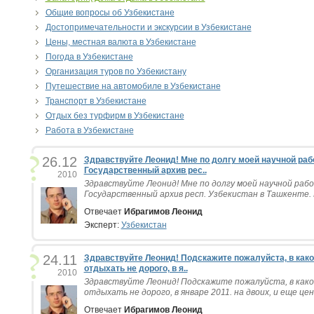
Общие вопросы об Узбекистане
Достопримечательности и экскурсии в Узбекистане
Цены, местная валюта в Узбекистане
Погода в Узбекистане
Организация туров по Узбекистану
Путешествие на автомобиле в Узбекистане
Транспорт в Узбекистане
Отдых без турфирм в Узбекистане
Работа в Узбекистане
26.12
Здравствуйте Леонид! Мне по долгу моей научной ра
Государственный архив рес..
2010
Здравствуйте Леонид! Мне по долгу моей научной ра
Государственный архив респ. Узбекистан в Ташкенте. 
Отвечает
Ибрагимов Леонид
Эксперт:
Узбекистан
24.11
Здравствуйте Леонид! Подскажите пожалуйста, в как
отдыхать не дорого, в я..
2010
Здравствуйте Леонид! Подскажите пожалуйста, в как
отдыхать не дорого, в январе 2011. на двоих, и еще цен
Отвечает
Ибрагимов Леонид