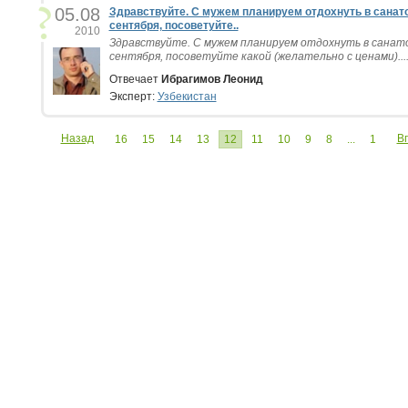
05.08
Здравствуйте. С мужем планируем отдохнуть в санато
сентября, посоветуйте..
2010
Здравствуйте. С мужем планируем отдохнуть в санато
сентября, посоветуйте какой (желательно с ценами)...
Отвечает
Ибрагимов Леонид
Эксперт:
Узбекистан
Назад
В
16
15
14
13
12
11
10
9
8
...
1