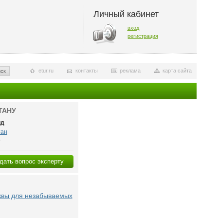
Личный кабинет
вход
регистрация
etur.ru
контакты
реклама
карта сайта
ск
ТАНУ
ид
тан
0
дать вопрос эксперту
квы для незабываемых