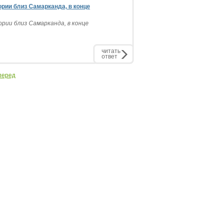
рии близ Самарканда, в конце
рии близ Самарканда, в конце
.
читать
ответ
перед