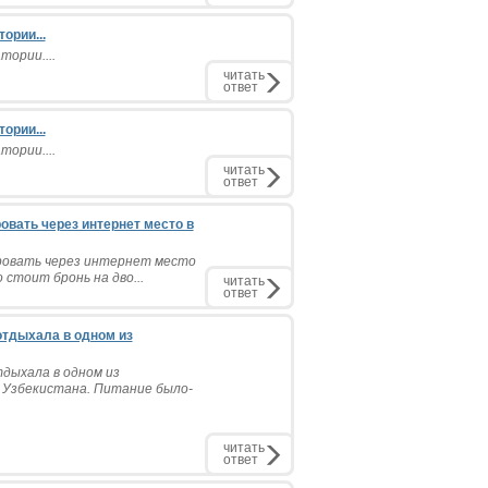
ории...
ории....
читать
ответ
ории...
ории....
читать
ответ
овать через интернет место в
ровать через интернет место
 стоит бронь на дво...
читать
ответ
отдыхала в одном из
тдыхала в одном из
 Узбекистана. Питание было-
читать
ответ