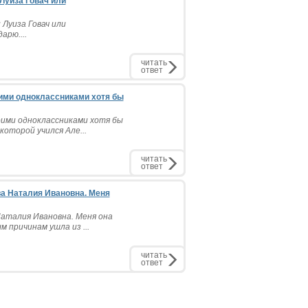
Луиза Говач или
Луиза Говач или
арю....
читать
ответ
оими одноклассниками хотя бы
оими одноклассниками хотя бы
которой учился Але...
читать
ответ
а Наталия Ивановна. Меня
Наталия Ивановна. Меня она
м причинам ушла из ...
читать
ответ