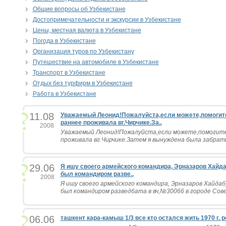
Общие вопросы об Узбекистане
Достопримечательности и экскурсии в Узбекистане
Цены, местная валюта в Узбекистане
Погода в Узбекистане
Организация туров по Узбекистану
Путешествие на автомобиле в Узбекистане
Транспорт в Узбекистане
Отдых без турфирм в Узбекистане
Работа в Узбекистане
11.08
Уважаемый Леонид!Пожалуйста,если можете,помогит
раннее проживала вг.Чирчике.За..
2008
Уважаемый Леонид!Пожалуйста,если можете,помогите 
проживала вг.Чирчике.Затем я вынуждена была забрать 
29.06
Я ишу своего армейского командира, Эрназаров Хайда
был командиром разве..
2008
Я ишу своего армейского командира, Эрназаров Хайдаб
был командиром разведбата в вч,№30066 в городе Сов
06.06
ташкент кара-камыш 1/3 все кто остался жить 1970 г. р