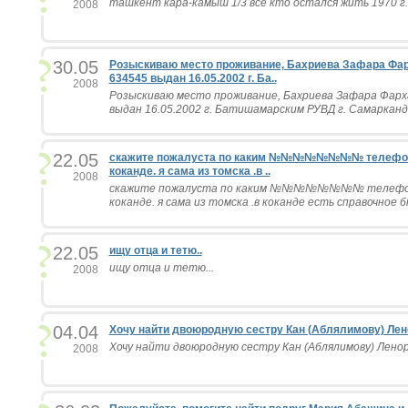
ташкент кара-камыш 1/3 все кто остался жить 1970 г. 
2008
30.05
Розыскиваю место проживание, Бахриева Зафара Фарх
634545 выдан 16.05.2002 г. Ба..
2008
Розыскиваю место проживание, Бахриева Зафара Фарха
выдан 16.05.2002 г. Батишамарским РУВД г. Самарканд
22.05
скажите пожалуста по каким №№№№№№№№ телефона 
коканде. я сама из томска .в ..
2008
скажите пожалуста по каким №№№№№№№№ телефона 
коканде. я сама из томска .в коканде есть справочное 
22.05
ищу отца и тетю..
ищу отца и тетю...
2008
04.04
Хочу найти двоюродную сестру Кан (Аблялимову) Лено
Хочу найти двоюродную сестру Кан (Аблялимову) Ленору
2008