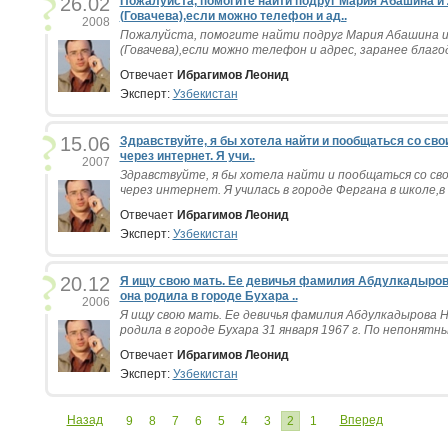
26.02
Пожалуйста, помогите найти подруг Мария Абашина и 
(Говачева),если можно телефон и ад..
2008
Пожалуйста, помогите найти подруг Мария Абашина и 
(Говачева),если можно телефон и адрес, заранее благод
Отвечает
Ибрагимов Леонид
Эксперт:
Узбекистан
15.06
Здравствуйте, я бы хотела найти и пообщаться со св
через интернет. Я учи..
2007
Здравствуйте, я бы хотела найти и пообщаться со св
через интернет. Я училась в городе Фергана в школе,в 
Отвечает
Ибрагимов Леонид
Эксперт:
Узбекистан
20.12
Я ищу свою мать. Ее девичья фамилия Абдулкадыров
она родила в городе Бухара ..
2006
Я ищу свою мать. Ее девичья фамилия Абдулкадырова 
родила в городе Бухара 31 января 1967 г. По непонятны
Отвечает
Ибрагимов Леонид
Эксперт:
Узбекистан
Назад
Вперед
9
8
7
6
5
4
3
2
1