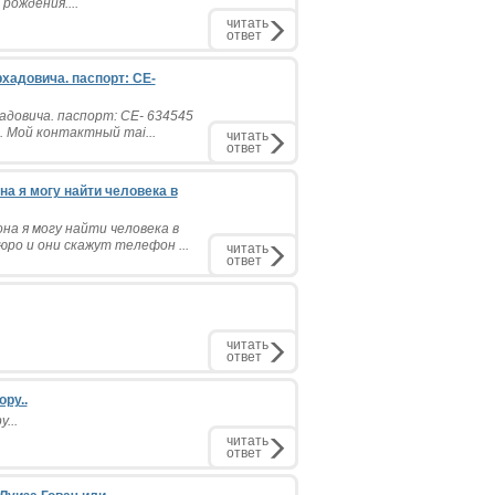
рождения....
читать
ответ
адовича. паспорт: СЕ-
довича. паспорт: СЕ- 634545
. Мой контактный mai...
читать
ответ
я могу найти человека в
я могу найти человека в
бюро и они скажут телефон ...
читать
ответ
читать
ответ
ру..
...
читать
ответ