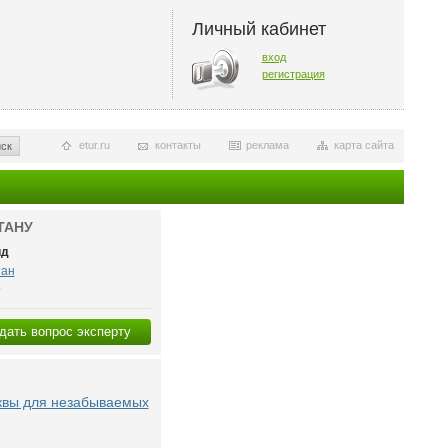
Личный кабинет
вход
регистрация
etur.ru
контакты
реклама
карта сайта
ск
ТАНУ
ид
тан
0
дать вопрос эксперту
квы для незабываемых