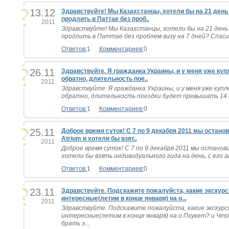
13.12
Здравствуйте! Мы Казахстанцы, хотели бы на 21 день
продлить в Паттае без проб..
2011
Здравствуйте! Мы Казахстанцы, хотели бы на 21 день
продлить в Паттае без проблем визу на 7 дней? Спасиб
Ответов:
1
Комментариев:
0
26.11
Здравствуйте. Я гражданка Украины, и у меня уже ку
обратно, длительность пое..
2011
Здравствуйте. Я гражданка Украины, и у меня уже куп
обратно, длительность поездки будет превышать 14 дне
Ответов:
1
Комментариев:
0
25.11
Доброе время суток! С 7 по 9 декабря 2011 мы останов
Atrium и хотели бы взят..
2011
Доброе время суток! С 7 по 9 декабря 2011 мы остановим
хотели бы взять индивидуального гида на день, с его а
Ответов:
1
Комментариев:
0
23.11
Здравствуйте. Подскажите пожалуйста, какие экскур
интересные(летим в конце января) на о...
2011
Здравствуйте. Подскажите пожалуйста, какие экскурс
интересные(летим в конце января) на о.Пхукет? и Что
брать э...