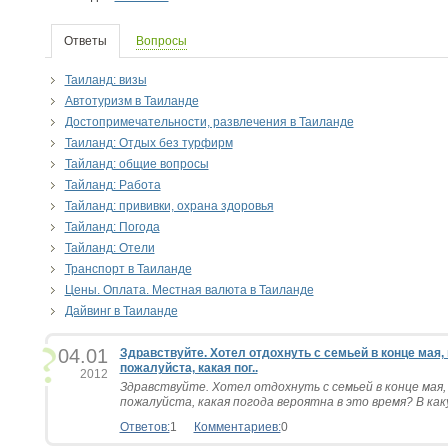
Ответы
Вопросы
Таиланд: визы
Автотуризм в Таиланде
Достопримечательности, развлечения в Таиланде
Таиланд: Отдых без турфирм
Тайланд: общие вопросы
Тайланд: Работа
Тайланд: прививки, охрана здоровья
Тайланд: Погода
Тайланд: Отели
Транспорт в Таиланде
Цены. Оплата. Местная валюта в Таиланде
Дайвинг в Таиланде
04.01
Здравствуйте. Хотел отдохнуть с семьей в конце мая,
пожалуйста, какая пог..
2012
Здравствуйте. Хотел отдохнуть с семьей в конце мая,
пожалуйста, какая погода вероятна в это время? В каку
Ответов:
1
Комментариев:
0