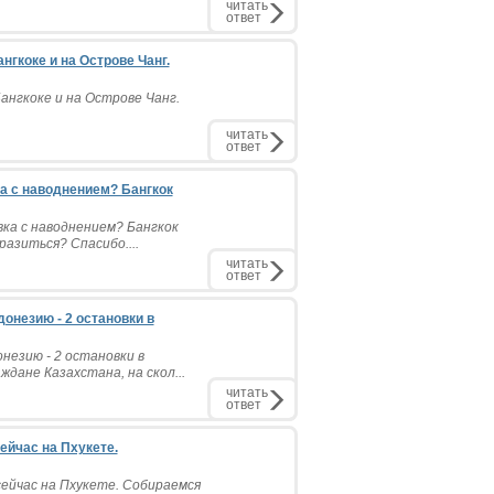
читать
ответ
гкоке и на Острове Чанг.
нгкоке и на Острове Чанг.
читать
ответ
а с наводнением? Бангкок
ка с наводнением? Бангкок
азиться? Спасибо....
читать
ответ
онезию - 2 остановки в
незию - 2 остановки в
ждане Казахстана, на скол...
читать
ответ
ейчас на Пхукете.
ейчас на Пхукете. Собираемся