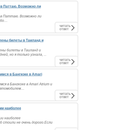
 в Паттаю. Возможно ли
 в Паттаю. Возможно ли
о....
читать
ответ
плены билеты в Таиланд и
лены билеты в Таиланд и
й, но я только узнала, ...
читать
ответ
имся в Бангкоке в Amari
ся в Бангкоке в Amari Atrium и
втомобилем....
читать
ответ
сии наиболее
ии наиболее
б стоили не очень дорого.Если