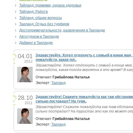
Тайланд: прививки, охрана здоровья
Тайланд: Работа
Тайланд: общие вопросы
Таиланд: Отдых без турфирм
Достопримечательности, развлечения в Таиланде
Автотуризм в Таиланде
Дайвинг в Таиланде
04.01
Здравствуйте. Хотел отдохнуть с семьей в конце мая,
пожалуйста, какая пог..
2012
Здравствуйте. Хотел отдохнуть с семьей в конце мая,
пожалуйста, какая погода вероятна в это время? В каку
Отвечает
Грибайлова Наталья
Эксперт:
Таиланд
28.10
Здравствуйте! Скажите пожалуйста как там обстановк
сильно пострадал? На тури..
2011
Здравствуйте! Скажите пожалуйста как там обстанов
сильно пострадал? На туристах это как то может отр
Отвечает
Грибайлова Наталья
Эксперт:
Таиланд