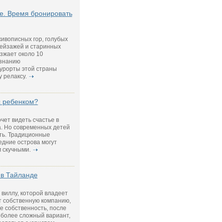
е. Время бронировать
ивописных гор, голубых
пейзажей и старинных
зжает около 10
изнанию
урорты этой страны
 релаксу.
с ребенком?
чет видеть счастье в
а. Но современных детей
ть. Традиционные
едние острова могут
 скучными.
 в Тайланде
виллу, которой владеет
т собственную компанию,
е собственность, после
 более сложный вариант,