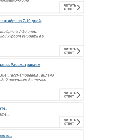
торма(можно ли
читать
ответ
сентября на 7-10 дней.
нтября на 7-10 дней.
ой курорт выбрать в э...
читать
ответ
есяце. Рассматриваем
сяце. Рассматриваем Таиланд
ди? насколько длительн...
читать
ответ
те..
те...
читать
ответ
кете...