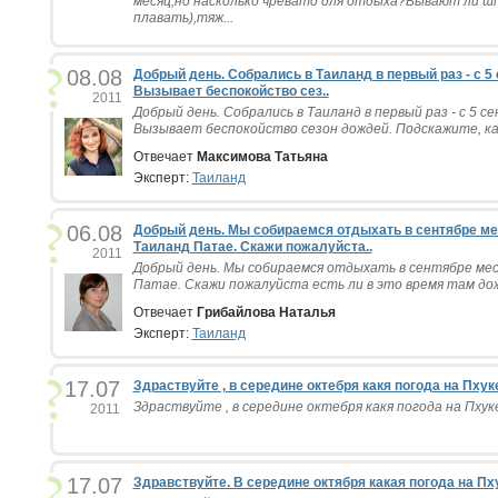
месяц,но насколько чревато для отдыха?Бывают ли ш
плавать),тяж...
08.08
Добрый день. Собрались в Таиланд в первый раз - с 5 
Вызывает беспокойство сез..
2011
Добрый день. Собрались в Таиланд в первый раз - с 5 се
Вызывает беспокойство сезон дождей. Подскажите, как
Отвечает
Максимова Татьяна
Эксперт:
Таиланд
06.08
Добрый день. Мы собираемся отдыхать в сентябре м
Таиланд Патае. Скажи пожалуйста..
2011
Добрый день. Мы собираемся отдыхать в сентябре ме
Патае. Скажи пожалуйста есть ли в это время там дож
Отвечает
Грибайлова Наталья
Эксперт:
Таиланд
17.07
Здраствуйте , в середине октебря какя погода на Пхуке
Здраствуйте , в середине октебря какя погода на Пхуке
2011
17.07
Здравствуйте. В середине октября какая погода на Пху