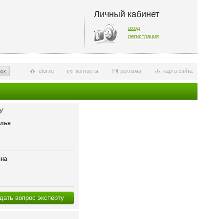
Личный кабинет
вход
регистрация
etur.ru
контакты
реклама
карта сайта
ск
У
алья
яна
дать вопрос эксперту