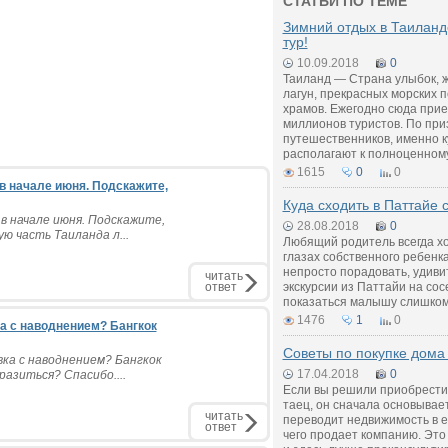
СТАТЬИ ПО ТЕМЕ
Зимний отдых в Таиланд
тур!
10.09.2018
0
Таиланд — Страна улыбок, ж
лагун, прекрасных морских 
храмов. Ежегодно сюда прие
миллионов туристов. По пр
путешественников, именно к
располагают к полноценному
1615
0
0
 в начале июня. Подскажите,
Куда сходить в Паттайе 
 в начале июня. Подскажите,
28.08.2018
0
ю часть Таиланда л...
Любящий родитель всегда хо
глазах собственного ребенк
непросто порадовать, удиви
читать
ответ
экскурсии из Паттайи на сос
показаться малышу слишком
1476
1
0
а с наводнением? Бангкок
Советы по покупке дома
ка с наводнением? Бангкок
17.04.2018
0
азиться? Спасибо....
Если вы решили приобрести 
таец, он сначала основывае
читать
переводит недвижимость в е
ответ
чего продает компанию. Это