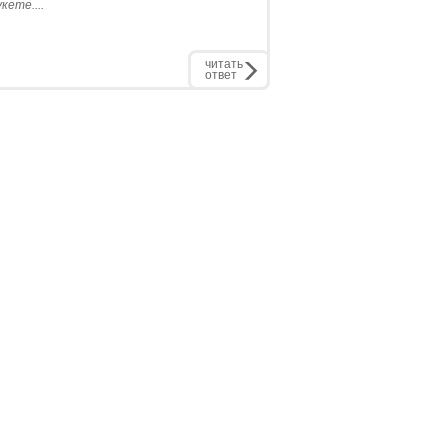
кете....
читать
ответ