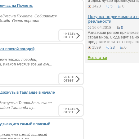
и здесь лучше проконсульти
ейчас на Пхукете.
1423
5
0
ейчас на Пхукете. Собираемся
Покупка недвижимости в 
ожди. Очень пережив...
реальности
16.04.2018
0
Азиатский регион привлекае
читать
ответ
стран мира. Сюда едут за 
представители всех возраст
1599
23
0
ют плохой погодой,
Все статьи
ают плохой погодой,
 каком месяце все же луч...
читать
ответ
дохнуть в Таиланде в начале
охнуть в Таиланде в начале
район Таиланда лу...
читать
ответ
цу,знаю,что самый влажный
у,знаю,что самый влажный