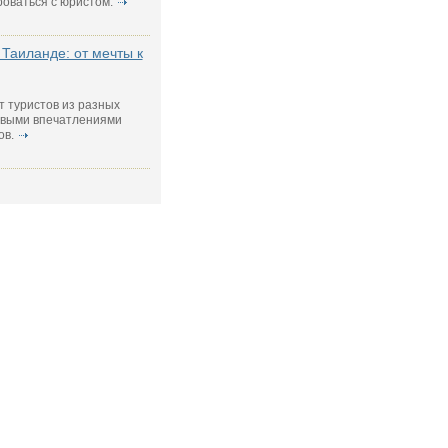
роваться с юристом.
Таиланде: от мечты к
т туристов из разных
новыми впечатлениями
ов.