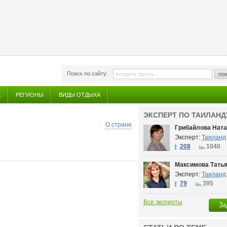
Поиск по сайту:
пои
А
РЕГИОНЫ
ВИДЫ ОТДЫХА
ЭКСПЕРТ ПО ТАИЛАНД
О стране
Грибайлова Нат
Эксперт:
Таиланд
208
1040
Максимова Тать
Эксперт:
Таиланд
79
395
Все эксперты
За