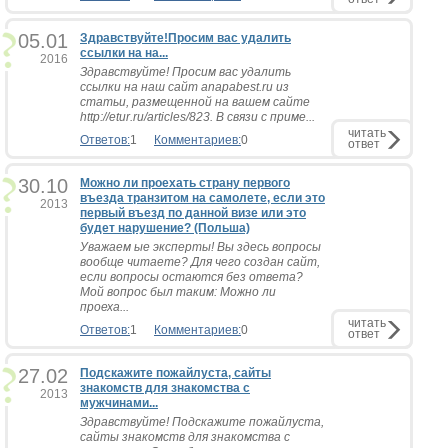
05.01
Здравствуйте!Просим вас удалить
ссылки на на...
2016
Здравствуйте! Просим вас удалить
ссылки на наш сайт anapabest.ru из
статьи, размещенной на вашем сайте
http://etur.ru/articles/823. В связи с приме...
читать
Ответов:
1
Комментариев:
0
ответ
30.10
Можно ли проехать страну первого
въезда транзитом на самолете, если это
2013
первый въезд по данной визе или это
будет нарушение? (Польша)
Уважаем ые эксперты! Вы здесь вопросы
вообще читаете? Для чего создан сайт,
если вопросы остаются без ответа?
Мой вопрос был таким: Можно ли
проеха...
читать
Ответов:
1
Комментариев:
0
ответ
27.02
Подскажите пожайлуста, сайты
знакомств для знакомства с
2013
мужчинами...
Здравствуйте! Подскажите пожайлуста,
сайты знакомств для знакомства с