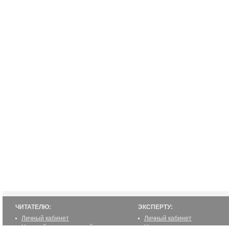
ЧИТАТЕЛЮ:
ЭКСПЕРТУ:
Личный кабинет
Личный кабинет
Настройка уведомлений
Написать статью