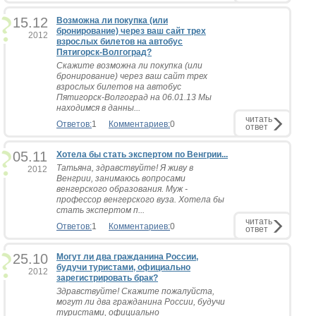
15.12
Возможна ли покупка (или
бронирование) через ваш сайт трех
2012
взрослых билетов на автобус
Пятигорск-Волгоград?
Скажите возможна ли покупка (или
бронирование) через ваш сайт трех
взрослых билетов на автобус
Пятигорск-Волгоград на 06.01.13 Мы
находимся в данны...
читать
Ответов:
1
Комментариев:
0
ответ
05.11
Хотела бы стать экспертом по Венгрии...
Татьяна, здравствуйте! Я живу в
2012
Венгрии, занимаюсь вопросами
венгерского образования. Муж -
профессор венгерского вуза. Хотела бы
стать экспертом п...
читать
Ответов:
1
Комментариев:
0
ответ
25.10
Могут ли два гражданина России,
будучи туристами, официально
2012
зарегистрировать брак?
Здравствуйте! Скажите пожалуйста,
могут ли два гражданина России, будучи
туристами, официально