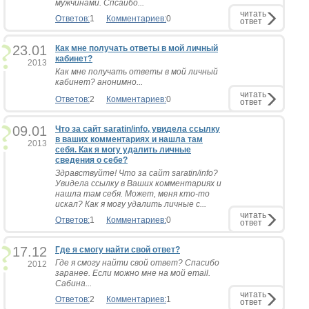
мужчинами. Спсаибо...
читать
Ответов:
1
Комментариев:
0
ответ
23.01
Как мне получать ответы в мой личный
кабинет?
2013
Как мне получать ответы в мой личный
кабинет? анонимно...
читать
Ответов:
2
Комментариев:
0
ответ
09.01
Что за сайт saratin/info, увидела ссылку
в ваших комментариях и нашла там
2013
себя. Как я могу удалить личные
сведения о себе?
Здравствуйте! Что за сайт saratin/info?
Увидела ссылку в Ваших комментариях и
нашла там себя. Может, меня кто-то
искал? Как я могу удалить личные с...
читать
Ответов:
1
Комментариев:
0
ответ
17.12
Где я смогу найти свой ответ?
Где я смогу найти свой ответ? Спасибо
2012
заранее. Если можно мне на мой email.
Сабина...
читать
Ответов:
2
Комментариев:
1
ответ