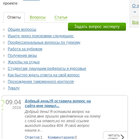
проекте:
О 
Ответы
Вопросы
Статьи
Все
Задать вопрос эксперту
Общие вопросы
Ищите через поисковики следующее:
Профессиональные вопросы по туризму
Работа за рубежом
Получение визы
Жалобы на отдых
Студентам, пишущим рефераты и курсовые
Как быстро ждать ответа на свой вопрос
Прохождение таможенного контроля
Тувалу
09.04
Добрый день!Я оставила вопрос на
сайте,мне пришл...
2016
Добрый день! Я оставила вопрос на
сайте,мне пришло уведомление на почту
с слой на ответ,но по этой ссылке
выходит ошибка 404. Я свой вопрос
нашла н...
читать
Ответов:
1
Комментариев:
0
ответ