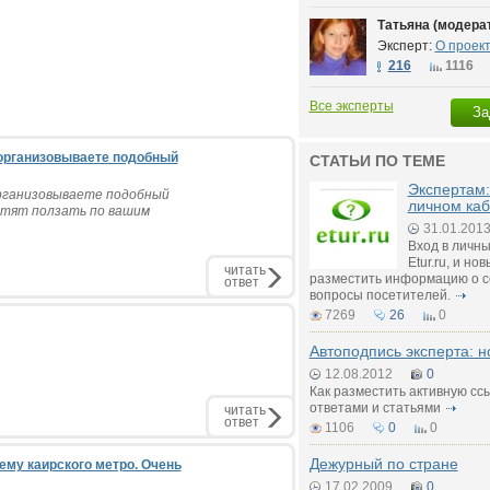
Татьяна (модера
Эксперт:
О проек
216
1116
Все эксперты
За
 организовываете подобный
СТАТЬИ ПО ТЕМЕ
Экспертам:
организовываете подобный
личном каб
отят ползать по вашим
31.01.201
Вход в личны
Etur.ru, и но
читать
разместить информацию о се
ответ
вопросы посетителей.
7269
26
0
Автоподпись эксперта: 
12.08.2012
0
Как разместить активную сс
ответами и статьями
читать
ответ
1106
0
0
Дежурный по стране
ему каирского метро. Очень
17.02.2009
0