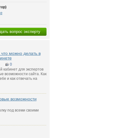
тор)
те
дать вопрос эксперту
 что можно делать в
инете
3
0
й кабинет для экспертов
вые возможности сайта. Как
бе и как отвечать на
новые возможности
ылку под всеми своими