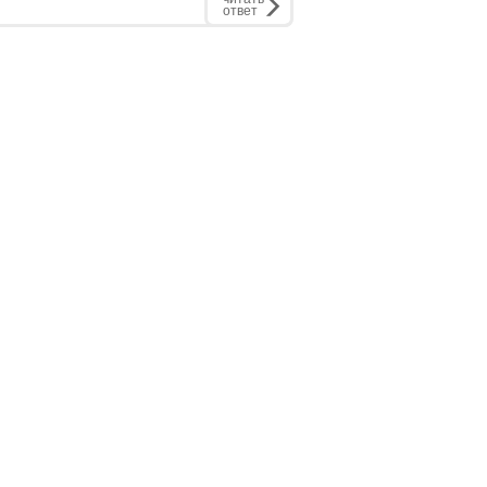
ответ
РЕКЛАМОДАТЕЛЮ:
бинет
Рекламные места
статью
Стоимость размещения
экспертом
Контакты
ства