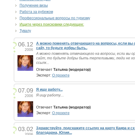
Получение визы
Работа за рубежом
Профессиональные вопросы по туризму
Ищите через поисковики следующее:
Тувалу
06.12
А можно поменять отвечающего на вопросы, если вы
сайт, то будьте добры быть..
2006
А можно поменять отвечающего на вопросы, если вы 
сайт, то будьте добры быть терпеливыми, люди не х
ссылк...
Отвечает
Татьяна (модератор)
Эксперт:
О проекте
07.09
Я ищу работу...
Я ищу работу....
2006
Отвечает
Татьяна (модератор)
Эксперт:
О проекте
03.02
Здравствуйте, подскажите ссылку на карту Каира и сх
благодарна, Юлия...
2006