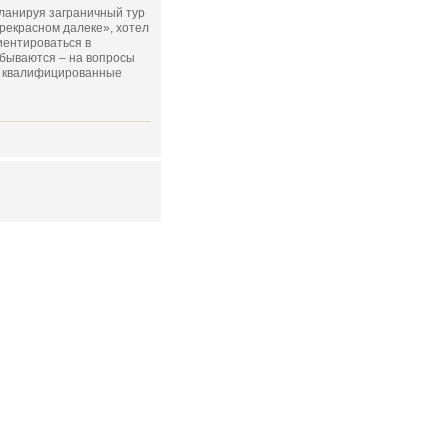
планируя заграничный тур
рекрасном далеке», хотел
иентироваться в
сбываются – на вопросы
т квалифицированные