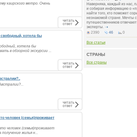
ему каирского метро. Очень
Наверняка, каждый из нас, 
и собирая информацию о «п
найти того, кто поможет сор
незнакомой стране. Мечты 
читать
путешественников отвечаю
ответ
эксперты.
2390
46
0
ь свободный, хотела бы
Все статьи
вободный, хотела бы
ать в обзорной экскурсии ...
СТРАНЫ
Все страны
читать
ответ
встралии?..
Австралии?...
читать
ответ
что человек (семья)проживает
что человек (семья)проживает
получение жилья н...