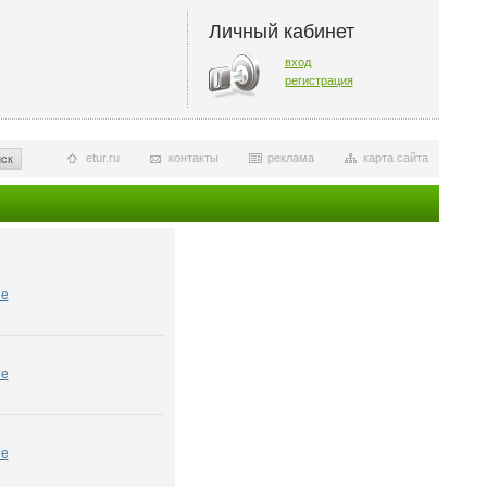
Личный кабинет
вход
регистрация
etur.ru
контакты
реклама
карта сайта
ск
те
те
те