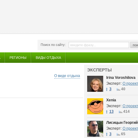
Поиск по сайту:
пои
А
РЕГИОНЫ
ВИДЫ ОТДЫХА
ЭКСПЕРТЫ
О виде отдыха
Irina Voroshilova
Эксперт:
О проек
3
40
Xenia
Эксперт:
О проек
13
414
Лисицын Георгий
Эксперт:
О проек
3
65