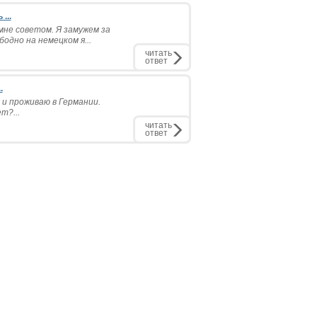
...
мне советом. Я замужем за
одно на немецком я...
читать
ответ
.
 и проживаю в Германии.
т?...
читать
ответ