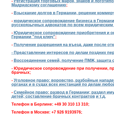
-
Регистрация торговых марок, знаков и логотипов
Мадридскому соглашению
;
-
Взыскание долгов в Германии, решение коммер
-
юридическое сопровождение бизнеса в Германи
русскоязычных адвокатов по всем юридическим
-
Юридическое сопровождение приобретения и 
Германии "под ключ"
;
-
Получение разрешения на въезд, даже после отк
- Представление интересов по делам поздних пе
-
Воссоединение семей, получение ПМЖ, защита 
- Юридическое сопровождение при получении, пр
брачных;
-
Уголовное право: воровство, разбойные нападе
органах и в судах всех инстанций по делам люб
-
Семейное право: развод в Германии; раздел им
детей; составление брачных контрактов
и т.д.
Телефон в Берлине: +49 30 310 13 310;
Телефон в Москве: +7 926 9193976;