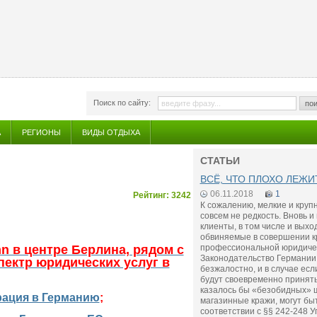
Поиск по сайту:
пои
А
РЕГИОНЫ
ВИДЫ ОТДЫХА
СТАТЬИ
ВСЁ, ЧТО ПЛОХО ЛЕЖИ
06.11.2018
1
Рейтинг: 3242
К сожалению, мелкие и круп
совсем не редкость. Вновь и
клиенты, в том числе и вых
обвиняемые в совершении к
n в центре Берлина, рядом с
профессиональной юридиче
Законодательство Германии 
пектр юридических услуг в
безжалостно, и в случае ес
будут своевременно приняты
казалось бы «безобидных» 
рация в Германию
;
магазинные кражи, могут бы
соответствии с §§ 242-248 У