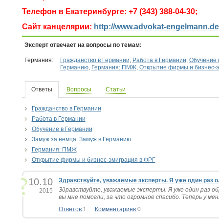
Телефон в Екатеринбурге: +7 (343) 388-04-30;
Сайт канцелярии:
http://www.advokat-engelmann.de
Эксперт отвечает на вопросы по темам:
Германия:
Гражданство в Германии
,
Работа в Германии
,
Обучение 
Германию
,
Германия: ПМЖ
,
Открытие фирмы и бизнес-э
Ответы
Вопросы
Статьи
Гражданство в Германии
Работа в Германии
Обучение в Германии
Замуж за немца. Замуж в Германию
Германия: ПМЖ
Открытие фирмы и бизнес-эмиграция в ФРГ
10.10
Здравствуйте, уважаемые эксперты. Я уже один раз о.
Здравствуйте, уважаемые эксперты. Я уже один раз об
2015
вы мне помогли, за что огромное спасибо. Теперь у меня
Ответов:
1
Комментариев:
0