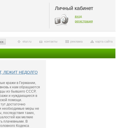
Личный кабинет
вход
регистрация
etur.ru
контакты
реклама
карта сайта
ск
Т, ЛЕЖИТ НЕДОЛГО
ные кражи в Германии,
 вновь к нам обращаются
одцы из бывшего СССР,
ражи и нуждающиеся в
ской помощи.
тут достаточно
ли необходимые меры не
, последствия таких,
шалостей как мелкие
ть плачевными. В
головного Кодекса