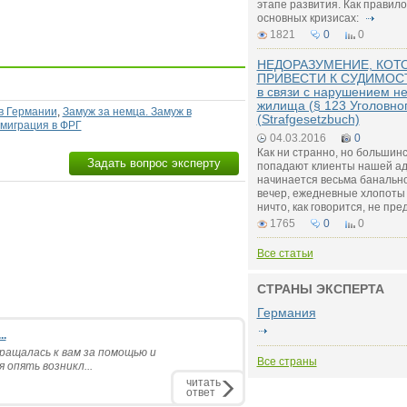
этапе развития. Как правило
основных кризисах:
1821
0
0
НЕДОРАЗУМЕНИЕ, КОТ
ПРИВЕСТИ К СУДИМОСТИ
в связи с нарушением н
жилища (§ 123 Уголовно
в Германии
,
Замуж за немца. Замуж в
(Strafgesetzbuch)
миграция в ФРГ
04.03.2016
0
Как ни странно, но большинс
Задать вопрос эксперту
попадают клиенты нашей ад
начинается весьма банально
вечер, ежедневные хлопоты 
ничто, как говорится, не пр
1765
0
0
Все статьи
СТРАНЫ ЭКСПЕРТА
Германия
..
ращалась к вам за помощью и
Все страны
 опять возникл...
читать
ответ