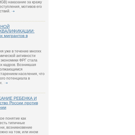
StGB) наказание за кражу
еступления, мотивов его
ствий.
ННОЙ
КВАЛИФИКАЦИИ:
х мигрантов в
ия уже в течение многих
мической активности
 экономики ФРГ стала
х кадров. Возникшая
одолжающимся
старением населения, что
ого потенциала в
и.
АНИЕ РЕБЕНКА И
тво России против
нии
ое понятие как
есть типичные
ни, возникновение
жно на том, или ином