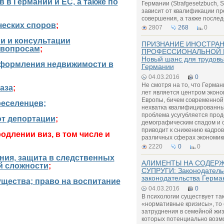
 в Германии и ЕС, а также по
Германии (Strafgesetzbuch, 
зависит от квалификации пр
совершения, а также послед
ческих споров
;
2807
268
0
и и консультации
ПРИЗНАНИЕ ИНОСТРА
 вопросам
;
ПРОФЕССИОНАЛЬНОЙ 
Новый шанс для трудовы
оформления недвижимости в
Германии
04.03.2016
0
Не смотря на то, что Герман
аза
;
лет является центром эконо
Европы, бичем современной
реселенцев;
нехватка квалифицированны
проблема усугубляется пр
от депортации
;
демографическим спадом и 
приводит к снижению кадров
одлении виз, в том числе и
различных сферах экономик
2220
0
0
ния, защита в следственных
АЛИМЕНТЫ НА СОДЕРЖ
ой сложности
;
СУПРУГИ: Законодательс
законодательства Герма
ущества; право на воспитание
04.03.2016
0
В психологии существует так
«нормативные кризисы», то 
затруднения в семейной жиз
которых потенциально возмо