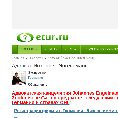
ЭКСПЕРТЫ
СТРАНЫ
СТАТЬИ
СПРАВОЧНИК ТУРИСТ
Главная
Эксперты
Адвокат Йоханнес Энгельманн
Адвокат Йоханнес Энгельманн
Эксперт по:
Германия
Об эксперте
Адвокатская канцелярия Johannes Engelman
Zoologische Garten предлагает следующий с
Германии и странах СНГ
:
-
Регистрация фирмы в Германии - бизнес-иммиг