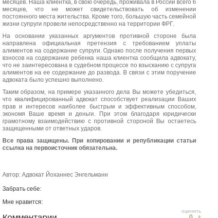
месяцев. Наша клиентка, в свою очередь, проживала в России всего 6
месяцев, что не может свидетельствовать об изменении
постоянного места жительства. Кроме того, большую часть семейной
жизни супруги провели непосредственно на территории ФРГ.
На основании указанных аргументов противной стороне была
направлена официальная претензия с требованием уплаты
алиментов на содержание супруги. Однако после получения первых
взносов на содержание ребенка наша клиентка сообщила адвокату,
что не заинтересована в судебном процессе по взысканию с супруга
алиментов на ее содержание до развода. В связи с этим поручение
адвоката было успешно выполнено.
Таким образом, на примере указанного дела Вы можете убедиться,
что квалифицированный адвокат способствует реализации Ваших
прав и интересов наиболее быстрым и эффективным способом,
экономя Ваше время и деньги. При этом благодаря юридически
грамотному взаимодействию с противной стороной Вы остаетесь
защищенными от ответных ударов.
Все права защищены. При копировании и републикации статьи
ссылка на первоисточник обязательна.
Автор: Адвокат Йоханнес Энгельманн
Забрать себе:
Мне нравится:
оценить
Комментарии
0