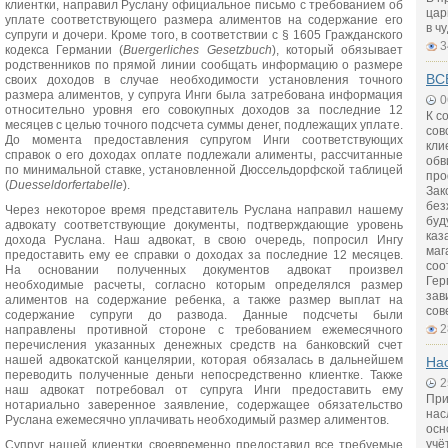
клиентки, направил Руслану официальное письмо с требованием об
цар
уплате соответствующего размера алиментов на содержание его
в ч
супруги и дочери. Кроме того, в соответствии с § 1605 Гражданского
3
кодекса Германии (
Buergerliches
Gesetzbuch
), который обязывает
родственников по прямой линии сообщать информацию о размере
ВС
своих доходов в случае необходимости установления точного
размера алиментов, у супруга Инги была затребована информация
0
относительно уровня его совокупных доходов за последние 12
К с
месяцев с целью точного подсчета суммы денег, подлежащих уплате.
сов
До момента предоставления супругом Инги соответствующих
кли
справок о его доходах оплате подлежали алименты, рассчитанные
обв
по минимальной ставке, установленной Дюссельдорфской таблицей
про
(
D
ue
sseldorfertabelle
).
Зак
без
Через некоторое время представитель Руслана направил нашему
буд
адвокату соответствующие документы, подтверждающие уровень
каз
дохода Руслана. Наш адвокат, в свою очередь, попросил Ингу
маг
предоставить ему ее справки о доходах за последние 12 месяцев.
соо
На основании полученных документов адвокат произвел
Гер
необходимые расчеты, согласно которым определялся размер
зав
алиментов на содержание ребенка, а также размер выплат на
сов
содержание супруги до развода. Данные подсчеты были
2
направлены противной стороне с требованием ежемесячного
перечисления указанных денежных средств на банковский счет
нашей адвокатской канцелярии, которая обязалась в дальнейшем
На
переводить полученные деньги непосредственно клиентке. Также
2
наш адвокат потребовал от супруга Инги предоставить ему
При
нотариально заверенное заявление, содержащее обязательство
нас
Руслана ежемесячно уплачивать необходимый размер алиментов.
осн
учё
Супруг нашей клиентки своевременно предоставил все требуемые