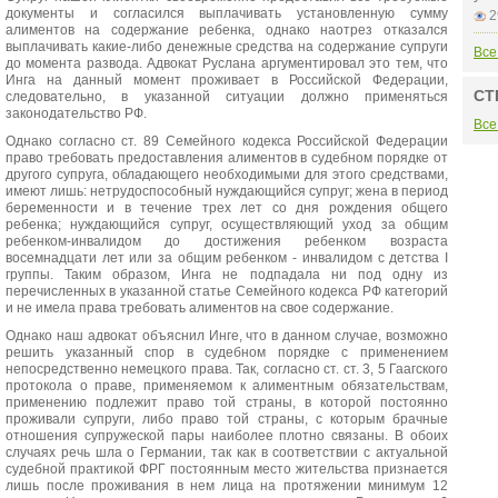
документы и согласился выплачивать установленную сумму
2
алиментов на содержание ребенка, однако наотрез отказался
выплачивать какие-либо денежные средства на содержание супруги
Все
до момента развода. Адвокат Руслана аргументировал это тем, что
Инга на данный момент проживает в Российской Федерации,
СТ
следовательно, в указанной ситуации должно применяться
законодательство РФ.
Все
Однако согласно ст. 89 Семейного кодекса Российской Федерации
право требовать предоставления алиментов в судебном порядке от
другого супруга, обладающего необходимыми для этого средствами,
имеют лишь: нетрудоспособный нуждающийся супруг; жена в период
беременности и в течение трех лет со дня рождения общего
ребенка; нуждающийся супруг, осуществляющий уход за общим
ребенком-инвалидом до достижения ребенком возраста
восемнадцати лет или за общим ребенком - инвалидом с детства I
группы. Таким образом, Инга не подпадала ни под одну из
перечисленных в указанной статье Семейного кодекса РФ категорий
и не имела права требовать алиментов на свое содержание.
Однако наш адвокат объяснил Инге, что в данном случае, возможно
решить указанный спор в судебном порядке с применением
непосредственно немецкого права. Так, согласно ст. ст. 3, 5 Гаагского
протокола о праве, применяемом к алиментным обязательствам,
применению подлежит право той страны, в которой постоянно
проживали супруги, либо право той страны, с которым брачные
отношения супружеской пары наиболее плотно связаны. В обоих
случаях речь шла о Германии, так как в соответствии с актуальной
судебной практикой ФРГ постоянным место жительства признается
лишь после проживания в нем лица на протяжении минимум 12