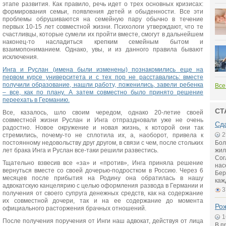
этапе развития. Как правило, речь идет о трех основных кризисах:
формирования семьи, появления детей и обыденности. Все эти
проблемы обрушиваются на семейную пару обычно в течение
первых 10-15 лет совместной жизни. Психологи утверждают, что те
счастливцы, которые сумели их пройти вместе, смогут в дальнейшем
наконец-то насладиться крепким семейным бытом и
взаимопониманием. Однако, увы, и из данного правила бывают
исключения.
Инга и Руслан (имена были изменены) познакомились еще на
первом курсе университета и с тех пор не расставались: вместе
получили образование, нашли работу, поженились, завели ребенка
Все
– все, как по плану. А затем совместно было принято решение
переехать в Германию.
СТ
Все, казалось, шло своим чередом, однако 20-летие своей
совместной жизни Руслан и Инга отпраздновали уже не очень
Сд
радостно. Новое окружение и новая жизнь, к которой они так
2
стремились, почему-то не сплотила их, а, наоборот, привела к
постоянному недовольству друг другом, в связи с чем, после стольких
Бол
лет брака Инга и Руслан все-таки решили развестись.
жил
Сог
Тщательно взвесив все «за» и «против», Инга приняла решение
нас
вернуться вместе со своей дочерью-подростком в Россию. Через 6
Бер
месяцев после прибытия на Родину она обратилась в нашу
каж
адвокатскую канцелярию с целью оформления развода в Германии и
3
получения от своего супруга денежных средств, как на содержание
их совместной дочери, так и на ее содержание до момента
Рож
официального расторжения брачных отношений.
1
После получения поручения от Инги наш адвокат, действуя от лица
В п