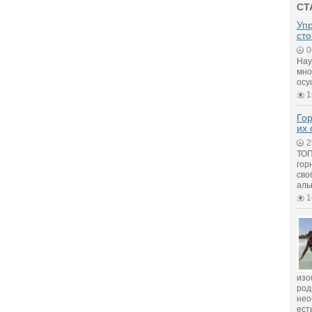
СТ
Упр
ст
0
Нау
мно
осу
1
Го
их
2
ТОП
гор
сво
аль
1
изо
род
нео
ест