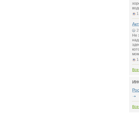
хор
вод
1
Акт
2
Не 
над
зде
кот
мом
1
Все
ИН
Ро
Все