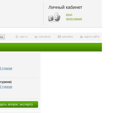
Личный кабинет
вход
регистрация
etur.ru
контакты
реклама
карта сайта
ск
й туризм
туризм)
й туризм
дать вопрос эксперту