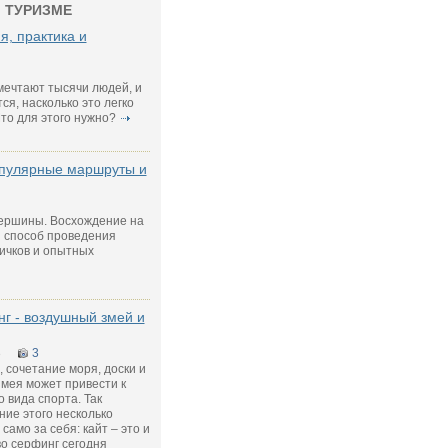
 ТУРИЗМЕ
я, практика и
мечтают тысячи людей, и
ся, насколько это легко
то для этого нужно?
опулярные маршруты и
ершины. Восхождение на
 способ проведения
ичков и опытных
г - воздушный змей и
8
3
 сочетание моря, доски и
мея может привести к
 вида спорта. Так
ние этого несколько
само за себя: кайт – это и
во серфинг сегодня