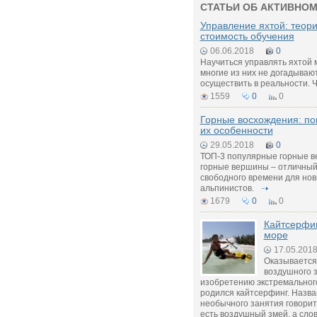
СТАТЬИ ОБ АКТИВНОМ
Управление яхтой: теори
стоимость обучения
06.06.2018
0
Научиться управлять яхтой 
многие из них не догадывают
осуществить в реальности. Ч
1559
0
0
Горные восхождения: п
их особенности
29.05.2018
0
ТОП-3 популярные горные в
горные вершины – отличный
свободного времени для нов
альпинистов.
1679
0
0
Кайтсерфин
море
17.05.201
Оказывается,
воздушного з
изобретению экстремального
родился кайтсерфинг. Назва
необычного занятия говорит 
есть воздушный змей, а сло