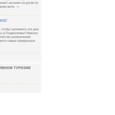
ачает катание на доске по
ргию волн.
ело!
к, чтобы запомнить эти дни
сь в Подмосковье! Именно
ичество развлечений,
амяти самые прекрасные
ИВНОМ ТУРИЗМЕ