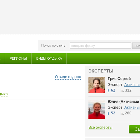
Поиск по сайту:
пои
А
РЕГИОНЫ
ВИДЫ ОТДЫХА
ЭКСПЕРТЫ
О виде отдыха
Грис Сергей
Эксперт:
Активны
62
312
дыха
Юлия (Активный 
Эксперт:
Активны
52
260
Все эксперты
За