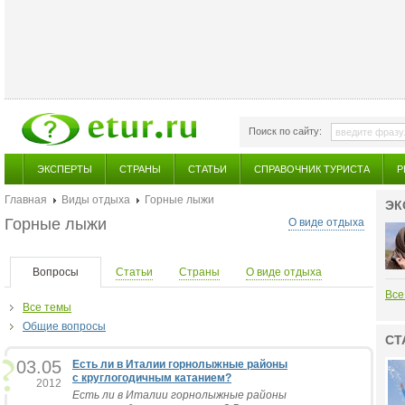
Поиск по сайту:
ЭКСПЕРТЫ
СТРАНЫ
СТАТЬИ
СПРАВОЧНИК ТУРИСТА
Р
Главная
Виды отдыха
Горные лыжи
ЭК
Горные лыжи
О виде отдыха
Вопросы
Статьи
Страны
О виде отдыха
Все
Все темы
Общие вопросы
СТ
03.05
Есть ли в Италии горнолыжные районы
с круглогодичным катанием?
2012
Есть ли в Италии горнолыжные районы