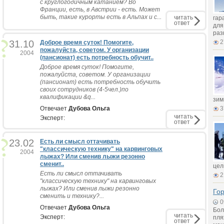
с круглогодичным катанием? Во
Франции, есть, в Австрии - есть. Может
быть, такие курорты есть в Альпах и с...
читать
гар
ответ
для
раз
31.10
2
Доброе время суток! Помогите,
пожалуйста, советом. У организации
2004
(пансионат) есть потребность обучит..
Доброе время суток! Помогите,
пожалуйста, советом. У организации
(пансионат) есть потребность обучить
своих сотрудников (4-5чел.)по
квалификации &q...
зим
Отвечает
Дубова Ольга
3
читать
Эксперт:
ответ
23.02
Есть ли смысл оттачивать
"классическую технику" на карвинговых
2004
лыжах? Или сменив лыжи резонно
сменит..
цел
Есть ли смысл оттачивать
2
"классическую технику" на карвинговых
лыжах? Или сменив лыжи резонно
Го
сменить и технику?...
0
Отвечает
Дубова Ольга
Бол
читать
Эксперт:
пля
ответ