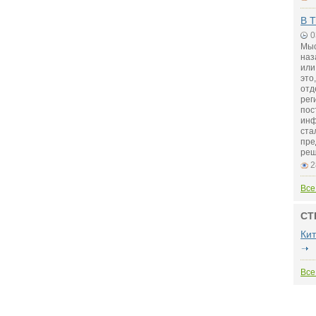
В Т
0
Мыс
наз
или
это
отд
рег
пос
инф
ста
пре
реш
2
Все
СТ
Ки
Все