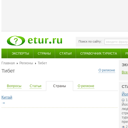
Поиск по сайту:
ЭКСПЕРТЫ
СТРАНЫ
СТАТЬИ
СПРАВОЧНИК ТУРИСТА
Р
Главная
Регионы
Тибет
ЭК
Тибет
О регионе
Все
Вопросы
Статьи
Страны
О регионе
СТ
Йог
Китай
1
Йог
люд
стр
тур
при
2