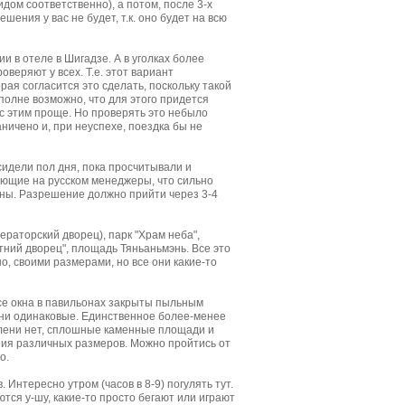
идом соответственно), а потом, после 3-х
ения у вас не будет, т.к. оно будет на всю
и в отеле в Шигадзе. А в уголках более
веряют у всех. Т.е. этот вариант
рая согласится это сделать, поскольку такой
полне возможно, что для этого придется
м с этим проще. Но проверять это небыло
ничено и, при неуспехе, поездка бы не
идели пол дня, пока просчитывали и
ающие на русском менеджеры, что сильно
ены. Разрешение должно прийти через 3-4
ераторский дворец), парк "Храм неба",
тний дворец", площадь Тяньаньмэнь. Все это
о, своими размерами, но все они какие-то
все окна в павильонах закрыты пыльным
 они одинаковые. Единственное более-менее
елени нет, сплошные каменные площади и
ния различных размеров. Можно пройтись от
о.
 Интересно утром (часов в 8-9) погулять тут.
тся у-шу, какие-то просто бегают или играют