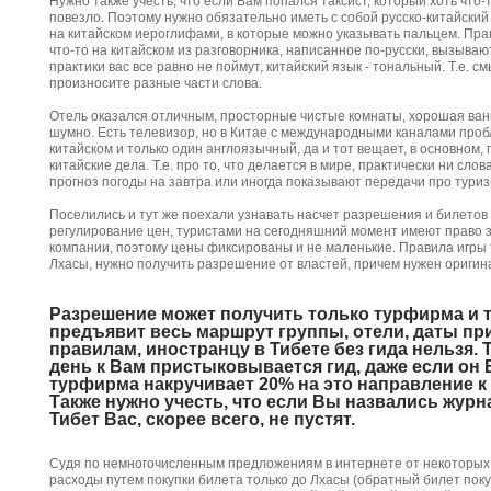
Нужно также учесть, что если Вам попался таксист, который хоть что-
повезло. Поэтому нужно обязательно иметь с собой русско-китайский
на китайском иероглифами, в которые можно указывать пальцем. Пра
что-то на китайском из разговорника, написанное по-русски, вызывают
практики вас все равно не поймут, китайский язык - тональный. Т.е. см
произносите разные части слова.
Отель оказался отличным, просторные чистые комнаты, хорошая ванн
шумно. Есть телевизор, но в Китае с международными каналами пробле
китайском и только один англоязычный, да и тот вещает, в основном, 
китайские дела. Т.е. про то, что делается в мире, практически ни сло
прогноз погоды на завтра или иногда показывают передачи про туриз
Поселились и тут же поехали узнавать насчет разрешения и билетов 
регулирование цен, туристами на сегодняшний момент имеют право 
компании, поэтому цены фиксированы и не маленькие. Правила игры т
Лхасы, нужно получить разрешение от властей, причем нужен оригина
Разрешение может получить только турфирма и то
предъявит весь маршрут группы, отели, даты при
правилам, иностранцу в Тибете без гида нельзя. 
день к Вам пристыковывается гид, даже если он 
турфирма накручивает 20% на это направление к 
Также нужно учесть, что если Вы назвались журн
Тибет Вас, скорее всего, не пустят.
Судя по немногочисленным предложениям в интернете от некоторых 
расходы путем покупки билета только до Лхасы (обратный билет поку