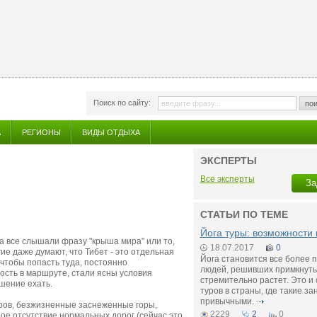
Поиск по сайту:
пои
А
РЕГИОНЫ
ВИДЫ ОТДЫХА
ЭКСПЕРТЫ
Все эксперты
За
СТАТЬИ ПО ТЕМЕ
Йога туры: возможности 
ка все слышали фразу "крыша мира" или то,
18.07.2017
0
гие даже думают, что Тибет - это отдельная
Йога становится все более 
чтобы попасть туда, постоянно
людей, решивших примкнуть 
ость в маршруте, стали ясны условия
стремительно растет. Это и
шение ехать.
туров в страны, где такие з
привычными.
етров, безжизненные заснеженные горы,
2229
2
0
ное отсутствие нормальных дорог (сейчас это