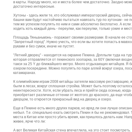
в карты. Народу много, но и места более чем достаточно. Заодно мо
достаточно интересные.
Хутоны - здесь жили те, кто обслуживал императорский дворец, сейч
башни вам будут настойчиво пытаться навязать тур по хутонам - не п
тем же успехом погулять по ним и сами абсолютно бесплатно. А если
ходить хоть каждый день - переулки, как переулки, только узкие и мес
Площадь Тяньаньмэнь - поражает своими размерами. В начале ее стои
"Запретный город". Нужно учесть, что если вы хотите попасть в мавзо
руками и без сумок, иначе не пустят.
"Летний дворец" - находится на окраине Пекина. Доплыли туда на ту
которая отправляется от пекинского зоопарка, за 60Y (включая входно
такси за 25 Y до ближайшего метро. Много отдыхающих китайцев. Я бы
озером посередине. Можно погулять по паре аллей вокруг озера, поси
катамаранах.
К олимпийским играм 2008 китайцы затеяли массовую реставрацию, и 
были в лесах, вокруг сплошная стройка. Может быть поэтому остало
неинтересности. Хотя, если убрать леса и прийти сюда осенью, когд
приобретает различные оттенки от желтого до красного, да еще чтоб
дворцом, то откроется прекрасный вид на дворец и озеро.
Еще в Пекине есть много других парков, но вряд ли они лучше описанн
небыл. Т.е. специально ехать смотреть Пекин я бы не рекомендовал. 
места в Китае или просто убить время, как пришлось делать нам. Нап
живее, ярче что ли:
А вот Великая Китайская стена впечатлила, на это стоит посмотреть.