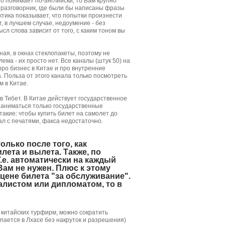
то понимает по-английски, то Вам крупно
 разговорник, где были бы написаны фразы
ктика показывает, что попытки произнести
, в лучшем случае, недоумение - без
ысл слова зависит от того, с каким тоном вы
ая, в окнах стеклопакеты, поэтому не
ма - их просто нет. Все каналы (штук 50) на
про бизнес в Китае и про внутренние
ва. Польза от этого канала только посмотреть
м в Китае.
в Тибет. В Китае действует государственное
заниматься только государственные
акие: чтобы купить билет на самолет до
л с печатями, факса недостаточно.
лько после того, как
лета и вылета. Также, по
Т.е. автоматически на каждый
Вам не нужен. Плюс к этому
цене билета "за обслуживание".
алистом или дипломатом, то в
китайских турфирм, можно сократить
пается в Лхасе без накруток и разрешения)