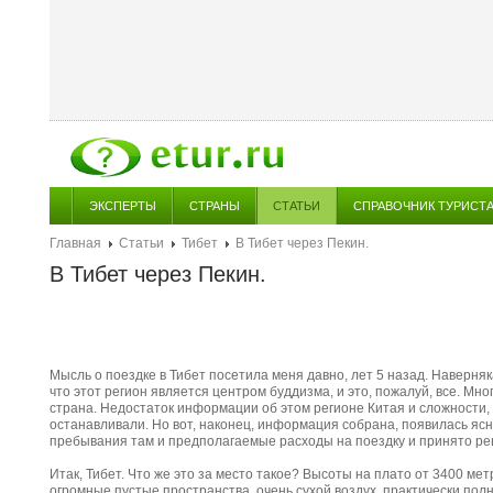
ЭКСПЕРТЫ
СТРАНЫ
СТАТЬИ
СПРАВОЧНИК ТУРИСТ
Главная
Статьи
Тибет
В Тибет через Пекин.
В Тибет через Пекин.
Мысль о поездке в Тибет посетила меня давно, лет 5 назад. Наверня
что этот регион является центром буддизма, и это, пожалуй, все. Мно
страна. Недостаток информации об этом регионе Китая и сложности, 
останавливали. Но вот, наконец, информация собрана, появилась ясн
пребывания там и предполагаемые расходы на поездку и принято ре
Итак, Тибет. Что же это за место такое? Высоты на плато от 3400 м
огромные пустые пространства, очень сухой воздух, практически пол