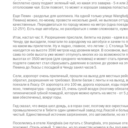
бесплатно сразу подают зеленый чай, но какая это заварка - 5-я или 20
отголосками чая. Если повезет, то может и хорошая заварка попасться
Еще Пекин - раздолье для шоппинга. На одной только улице Wangfudj
Пекина) можно, по-моему, провести несколько дней, не вылезая оттуд
качественные. Передвигаться по городу можно на метро (одна поездка
12-25Y). Есть еще автобусы, но разобраться с ними сложновато, нужн
Итак, настал час Х. Разрешение прислали, билеты на руках - едем в аэ
Ченду, где высадили, покатали по аэродрому на автобусе и зачем-то п
на каком мы прилетели. Ну и ладно, главное, что летим :-). Столица Ти
находится на высоте 3590 метров над уровнем моря. В основном, высо
сама по себе высота уже может отпугнуть многих из-за возможности г
высотах от 3500 метров (для среднего человека) и может стать прич
подлете самолет стал сбрасывать давление в салоне до уровня на эт
Пекина до Лхасы с посадкой в Ченду занял часов 5.
Сели, аэропорт очень приличный, прошли на выход для местных рейсо
обратил, разрешения не требовал. Взяли багаж с ленты и на выход, в
поехали в Лхасу. От аэропорта это 100 км, дорога хорошая, езды поря
ясно, температура - градусов 15, очень сухой воздух (поэтому обяза
гигиенической губной помадой, которую можно купить на месте - от 5 
вам обеспечены), вокруг горы.
Гид сказал, что вчера шел дождь, а в горах снег, поэтому все окрестны
промышленности в Тибете один цементный завод под Лхасой и больше
чистый. Единственный источник загрязнения, это автомобили, но их т
Поселились в отеле Xiangbala (не путать с Shangbala, это разные оте
похожие). Отель новый, 3 звезды, но по качеству номера я бы дал ему