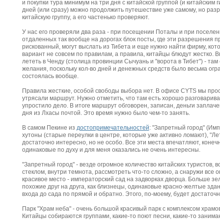
и покупки тура минимум на три дня с китайской группой (и китайским г
дней (или сразу) можно продолжить путешествие уже самому, но разреш
китайскую группу, а его частенько проверяют.
У нас его проверяли два раза - при посещении Поталы и при поселени
отдаленных так вообще на дорогах блок посты, где эти разрешения про
рискованный, могут выслать из Тибета и еще нужно найти фирму, кото
вариант не совсем по правилам, а правила, китайцы блюдут жестко. В
лететь в Ченду (столица провинции Сычуань и "ворота в Тибет") - та
желания, поскольку кол-во дней и денежных средств было весьма огра
состоялась вообще.
Правила жесткие, особой свободы выбора нет. В офисе CYTS мы прос
утрясали маршрут. Нужно отметить, что там есть хорошо разговарив
упростило дело. В итоге маршрут обговорен, записан, деньги заплач
дня из Лхасы почтой. Это время нужно было чем-то занять.
В самом Пекине из
достопримечательностей
: "Запретный город" (Имп
хутоны (старые переулки в центре, которые уже активно ломают), "Ле
достаточно интересно, но не особо. Все эти места впечатляют, конечн
одинаковые по духу и для меня оказались не очень интересны.
"Запретный город" - везде огромное количество китайских туристов, 
стеклом, внутри темнота, рассмотреть что-то сложно, а снаружи все
красивое место - императорский сад на задворках дворца. Больше з
похожие друг на друга, как близнецы, одинаковые красно-желтые зда
входа до сада по прямой и обратно. Этого, по-моему, будет достаточн
Парк "Храм неба" - очень большой красивый парк с комплексом храмов.
Китайцы собираются группами, какие-то поют песни, какие-то занимаю