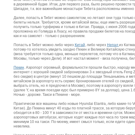
в деревянной будке. Итак, для первого раза, было решено провести тр
Шигадзе, т.к. все важнейшие монастыри Тибета расположены именно в
Далее, попасть в Тибет можно самолетом, но летают они туда только и
билеты нельзя. Требуется, кроме китайской визы, еще иметь разреш
получить только турфирма и только в Китае. Правда, с июня 2006 год
проложена из Голмуда в Лхасу, но правила продажи билетов на поезд
как и на самолет - только с разрешением.
Попасть в Тибет можно либо через
Китай
, либо через
Непал
из Катма
потому-то хотелось увидеть заодно Пекин и Великую Китайскую стену,
(виза требуется только одна, меньше перелетов, потому что в Катман
Москвы, только через Дели). И вот настал момент - виза получена, би
Пекин
. Аэропорт огромный, формальности прошли быстро, народу мно
интернет с хорошей скидкой забронирован 3-х звездный отель Feng Z
без скидки) в центре (минут 10 пешком до площади Тяньаньмэнь и мет
китайском (в аэропорту есть сервис бронирования отелей со скидкой,
выбрать отель, но я предпочел в Москве), поэтому в аэропорту взяли 
(далее Y, на время поездки курс был примерно 8Y за доллар), цена 1.6
Ночью - дороже. Такси в Пекине - море.
Практически все машины либо новые Hyundai Elantra, либо какие-то 
Китае). До Пекина минут 40 езды по платной трассе, за которую берут
обходится в 80 - 100 Y в зависимости от места и времени суток. Мож
аэропортовых автобусах, которые ходят каждые пол часа по трем мар
минимум 10 на такси. По-моему, имеет смысл только, если едите один
невелика.