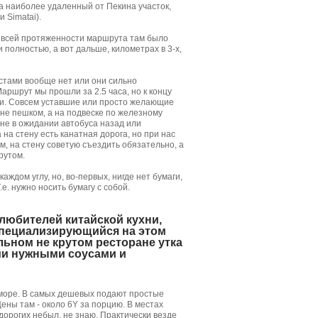
, а наиболее удаленный от Пекина участок,
 Simatai).
на всей протяженности маршрута там было
полностью, а вот дальше, километрах в 3-х,
естами вообще нет или они сильно
аршрут мы прошли за 2.5 часа, но к концу
ли. Совсем уставшие или просто желающие
 не пешком, а на подвеске по железному
ане в ожидании автобуса назад или
на стену есть канатная дорога, но при нас
м, на стену советую съездить обязательно, а
рутом.
ждом углу, но, во-первых, нигде нет бумаги,
.е. нужно носить бумагу с собой.
любителей китайской кухни,
 специализирующийся на этом
льном не крутом ресторане утка
еми нужными соусами и
 море. В самых дешевых подают простые
ены там - около 6Y за порцию. В местах
дорогих небыл, не знаю. Практически везде