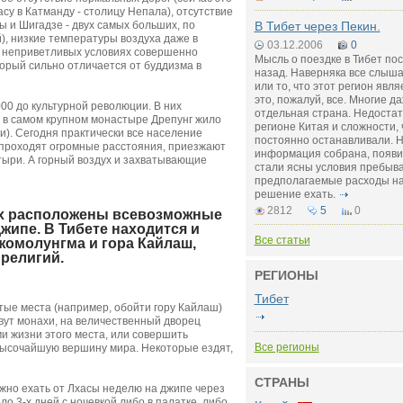
асу в Катманду - столицу Непала), отсутствие
 и Шигадзе - двух самых больших, по
В Тибет через Пекин.
й), низкие температуры воздуха даже в
03.12.2006
0
их неприветливых условиях совершенно
Мысль о поездке в Тибет пос
торый сильно отличается от буддизма в
назад. Наверняка все слыш
или то, что этот регион явл
это, пожалуй, все. Многие да
00 до культурной революции. В них
отдельная страна. Недоста
 в самом крупном монастыре Дрепунг жило
регионе Китая и сложности, 
и). Сегодня практически все население
постоянно останавливали. Но
 проходят огромные расстояния, приезжают
информация собрана, появи
стыри. А горный воздух и захватывающие
стали ясны условия пребыва
предполагаемые расходы на
решение ехать.
2812
5
0
ых расположены всевозможные
жипе. В Тибете находится и
Все статьи
жомолунгма и гора Кайлаш,
 религий.
РЕГИОНЫ
Тибет
ятые места (например, обойти гору Кайлаш)
вут монахи, на величественный дворец
и жизни этого места, или совершить
Все регионы
 высочайшую вершину мира. Некоторые ездят,
СТРАНЫ
ужно ехать от Лхасы неделю на джипе через
ло 3-х дней с ночевкой либо в палатке, либо