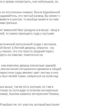
жно и храмы посмотреть, они небольшие, но
ас их постепенно ломают. Возле Барабанной
оддавайтесь, это чистый развод. Вы может с
 живете в центре, то вообще можете по ним
тами грязные.
т мавзолей Мао Цзедуна а в конце - вход в
лей, то нужно приходить туда с пустыми
ристической прогулочной лодке с мотором,
й билет в Летний дворец), обратно - на
 сказал, что это просто средний парк с
деть на лавочке, покататься на
сам комплекс дворца (несколько зданий)
сь впечатление потерянного времени и общей
а окрестные сады меняют цвет листвы и она
ы был легкий туман, забраться на холм над
ых выше, так же есть зоопарк, но там я
Только по пути куда-то в более интересные
ример, Бангкок намного интереснее Пекина,
 Я выбрал не тот участок, который выстроен