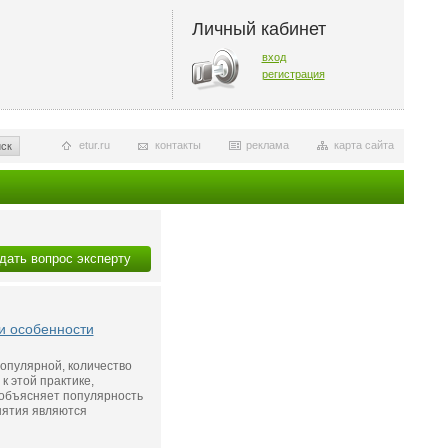
Личный кабинет
вход
регистрация
etur.ru
контакты
реклама
карта сайта
ск
дать вопрос эксперту
и особенности
популярной, количество
к этой практике,
 объясняет популярность
анятия являются