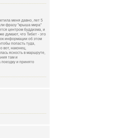
етила меня давно, лет 5
али фразу "крыша мира"
яется центром буддизма, и
же думают, что Тибет - это
ток информации об этом
чтобы попасть туда,
 вот, наконец,
лась ясность в маршруте,
ния там и
 поездку и принято