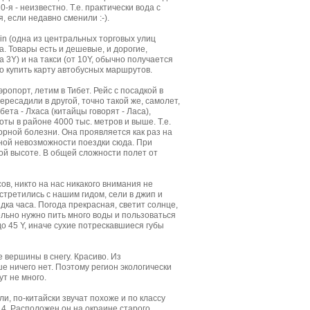
-я - неизвестно. Т.е. практически вода с
, если недавно сменили :-).
in (одна из центральных торговых улиц
а. Товары есть и дешевые, и дорогие,
 3Y) и на такси (от 10Y, обычно получается
о купить карту автобусных маршрутов.
ропорт, летим в Тибет. Рейс с посадкой в
ересадили в другой, точно такой же, самолет,
бета - Лхаса (китайцы говорят - Ласа),
ты в районе 4000 тыс. метров и выше. Т.е.
орной болезни. Она проявляется как раз на
иной невозможности поездки сюда. При
ой высоте. В общей сложности полет от
в, никто на нас никакого внимания не
стретились с нашим гидом, сели в джип и
дка часа. Погода прекрасная, светит солнце,
тельно нужно пить много воды и пользоваться
до 45 Y, иначе сухие потрескавшиеся губы
е вершины в снегу. Красиво. Из
 ничего нет. Поэтому регион экологически
ут не много.
ли, по-китайски звучат похоже и по классу
 4. Расположен он на окраине старого