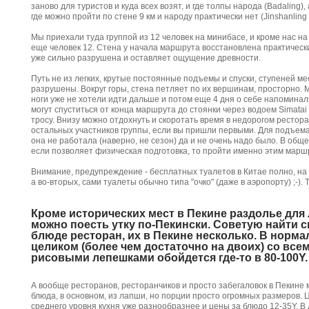
заново для туристов и куда всех возят, и где толпы народа (Badaling)
где можно пройти по стене 9 км и народу практически нет (Jinshanling и
Мы приехали туда группой из 12 человек на минибасе, и кроме нас 
еще человек 12. Стена у начала маршрута восстановлена практически 
уже сильно разрушена и оставляет ощущение древности.
Путь не из легких, крутые постоянные подъемы и спуски, ступеней м
разрушены. Вокруг горы, стена петляет по их вершинам, просторно. М
ноги уже не хотели идти дальше и потом еще 4 дня о себе напомина
могут спуститься от конца маршрута до стоянки через водоем Simatai
тросу. Внизу можно отдохнуть и скоротать время в недорогом рестор
остальных участников группы, если вы пришли первыми. Для подъема 
она не работала (наверно, не сезон) да и не очень надо было. В обще
если позволяет физическая подготовка, то пройти именно этим марш
Внимание, предупреждение - бесплатных туалетов в Китае полно, на ка
а во-вторых, сами туалеты обычно типа "очко" (даже в аэропорту) ;-). Т
Кроме исторических мест в Пекине раздолье для 
можно поесть утку по-Пекински. Советую найти
блюде ресторан, их в Пекине несколько. В норма
целиком (более чем достаточно на двоих) со вс
рисовыми лепешками обойдется где-то в 80-100Y.
А вообще ресторанов, ресторанчиков и просто забегаловок в Пекине
блюда, в основном, из лапши, но порции просто огромных размеров. Ц
среднего уровня кухня уже разнообразнее и цены за блюдо 12-35Y. В 