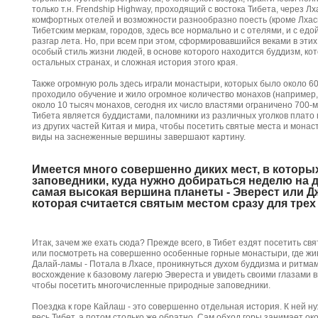
только т.н. Frendship Highway, проходящий с востока Тибета, через Лх
комфортных отелей и возможности разнообразно поесть (кроме Лхасы
Тибетским меркам, городов, здесь все нормально и с отелями, и с едо
разгар лета. Но, при всем при этом, сформировавшийся веками в эт
особый стиль жизни людей, в основе которого находится буддизм, ко
остальных странах, и сложная история этого края.
Также огромную роль здесь играли монастыри, которых было около 60
проходило обучение и жило огромное количество монахов (например,
около 10 тысяч монахов, сегодня их число властями ограничено 700-м
Тибета является буддистами, паломники из различных уголков плато
из других частей Китая и мира, чтобы посетить святые места и мона
виды на заснеженные вершины завершают картину.
Имеется много совершенно диких мест, в котор
заповедники, куда нужно добираться неделю на д
самая высокая вершина планеты - Эверест или Д
которая считается святым местом сразу для трех
Итак, зачем же ехать сюда? Прежде всего, в Тибет ездят посетить св
или посмотреть на совершенно особенные горные монастыри, где жи
Далай-ламы - Потала в Лхасе, проникнуться духом буддизма и ритмам
восхождение к базовому лагерю Эвереста и увидеть своими глазами
чтобы посетить многочисленные природные заповедники.
Поездка к горе Кайлаш - это совершенно отдельная история. К ней н
весь Тибет, а потом столько же обратно. Сам обход горы занимает око