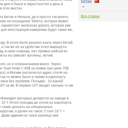
Китай
и дня в Лхасе и окрестностях и день в
 этих местах.
Все страны
з Китая и Непала, да и просто так купить
ение на посещение Тибета, которое может
а заработает железная дорога, которая уже
 для иностранцев наверняка будут такие же,
нду. В итоге было решено ехать через Китай,
 а так же из-за удобства этого маршрута
ду, в свою очередь, нет прямых рейсов из
леты на самолет куплены, летим.
го, но и пограничников много. Через
e Yuan Hotel (~40$ за номер при цене 70$
ро), в Москве распечатал адрес отеля на
 так-то можно было и прямо в аэропорту
такси без проблем. Посадка - 10 юаней
0Y за км. В первые 10Y входит сколько-то км.
Volkswagen (которые делаются на заводе в
 10 Y. Итого поездка до отеля из аэропорта
но также доехать на специальных
шрутам, а далее на такси. Стоит 16 Y +
. Даже вдвоем на такси разница уже