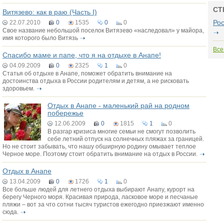
СТ
Витязево: как в раю (Часть I)
Ро
22.07.2010
0
1535
0
0
Свое название небольшой поселок Витязево «наследовал» у майора,
имя которого было Витязь
Все
Спасибо маме и папе, что я на отдыхе в Анапе!
04.09.2009
0
2325
1
0
Статья об отдыхе в Анапе, поможет обратить внимание на
достоинства отдыха в России родителям и детям, а не рисковать
здоровьем.
Отдых в Анапе - маленький рай на родном
побережье
12.06.2009
0
1815
1
0
В разгар кризиса многие семьи не смогут позволить
себе летний отпуск на солнечных пляжах за границей.
Но не стоит забывать, что нашу обширную родину омывает теплое
Черное море. Поэтому стоит обратить внимание на отдых в России.
Отдых в Анапе
13.04.2009
0
1726
1
0
Все больше людей для летнего отдыха выбирают Анапу, курорт на
берегу Черного моря. Красивая природа, ласковое море и песчаные
пляжи – вот за что сотни тысяч туристов ежегодно приезжают именно
сюда.