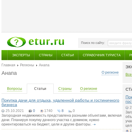
Поиск по сайту:
ЭКСПЕРТЫ
СТРАНЫ
СТАТЬИ
СПРАВОЧНИК ТУРИСТА
Р
Главная
Регионы
Анапа
ЭК
Анапа
О регионе
Все
Вопросы
Статьи
Страны
О регионе
СТ
Пок
Покупка дачи для отдыха, удаленной работы и гостиничного
гос
бизнеса
2
25.10.2021
0
1740
8
0
Заг
Загородная недвижимость представлена разными объектами, включая
объ
дачи. Планируя покупку дачного участка с домиком, нужно
уча
ориентироваться на бюджет, цели и другие факторы.
цел
1