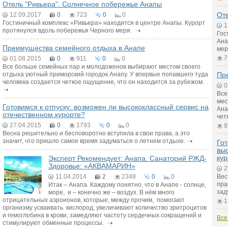
Отель "Ривьера". Солнечное побережье Анапы
От
12.09.2017
0
723
0
0
Гостиничный комплекс «Ривьера» находится в центре Анапы. Курорт
1
протянулся вдоль побережья Черного меря.
Гос
Ана
Преимущества семейного отдыха в Анапе
мер
7
01.08.2015
0
911
0
0
Все больше семейных пар и молодоженов выбирают местом своего
отдыха уютный приморский городок Анапу. У впервые попавшего туда
Пр
человека создается четкое ощущение, что он находится за рубежом.
0
Все
мес
Готовимся к отпуску: возможен ли высококлассный сервис на
Ана
отечественном курорте?
чет
27.04.2015
0
1793
0
0
9
Весна решительно и бесповоротно вступила в свои права, а это
значит, что пришло самое время задуматься о летнем отдыхе.
Гот
вы
ку
Эксперт Рекомендует: Анапа. Санаторий РЖД-
Здоровье: «АКВАМАРИН»
2
11.04.2014
2
2348
0
0
Вес
пра
Итак – Анапа. Каждому понятно, что в Анапе - солнце,
зад
море, и – конечно же – воздух. В нём много
отрицательных аэроионов, которые, между прочим, помогают
1
организму усваивать кислород, увеличивают количество эритроцитов
и гемоглобина в крови, замедляют частоту сердечных сокращений и
Все
стимулируют обменные процессы.