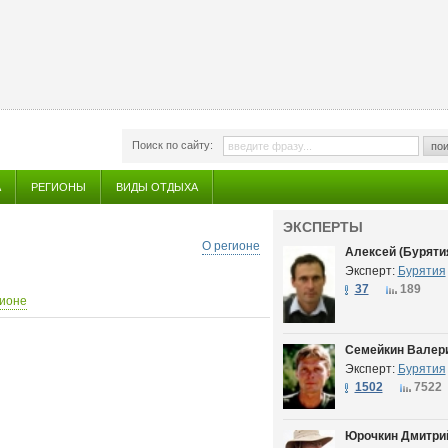
Поиск по сайту:
пои
А
РЕГИОНЫ
ВИДЫ ОТДЫХА
ЭКСПЕРТЫ
О регионе
Алексей (Буряти
Эксперт:
Бурятия
37
189
гионе
Семейкин Валери
Эксперт:
Бурятия
1502
7522
Юрочкин Дмитрий