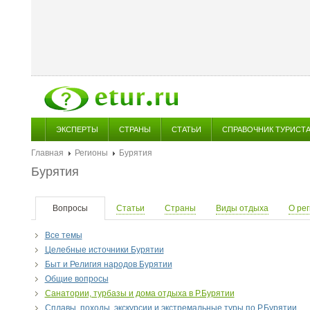
ЭКСПЕРТЫ
СТРАНЫ
СТАТЬИ
СПРАВОЧНИК ТУРИСТ
Главная
Регионы
Бурятия
Бурятия
Вопросы
Статьи
Страны
Виды отдыха
О ре
Все темы
Целебные источники Бурятии
Быт и Религия народов Бурятии
Общие вопросы
Санатории, турбазы и дома отдыха в Р.Бурятии
Сплавы, походы, экскурсии и экстремальные туры по Р.Бурятии.