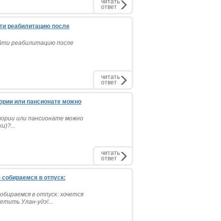
читать
ответ
йти реабилитацию после
ойти реабилитацию после
читать
ответ
тории или пансионате можно
тории или пансионате можно
)?...
читать
ответ
) собираемся в отпуск:
собираемся в отпуск: хочется
етить Улан-удэ!...