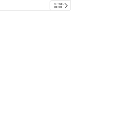
читать
ответ
РЕКЛАМОДАТЕЛЮ:
бинет
Рекламные места