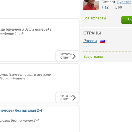
Эксперт:
Бурятия
12
60
Все эксперты
За
и (туалет и душ в номере) в
СТРАНЫ
ебенок 1 год...
Россия
читать
Все страны
ответ
мик (санузел.душ). в августе
кал недалеко...
читать
ответ
человек без питания 2-4
еловек без питания 2-4