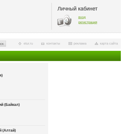
Личный кабинет
вход
регистрация
etur.ru
контакты
реклама
карта сайта
ск
я)
й (Байкал)
 (Алтай)