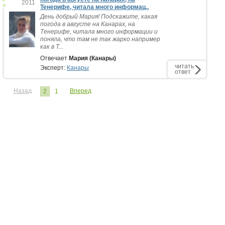
2011
Тенерифе, читала много информац..
День добрый Мария! Подскажите, какая
погода в августе на Канарах, на
Тенерифе, читала много информации и
поняла, что там не так жарко например
как в Т...
Отвечает
Мария (Канары)
читать
Эксперт:
Канары
ответ
Назад
Вперед
2
1