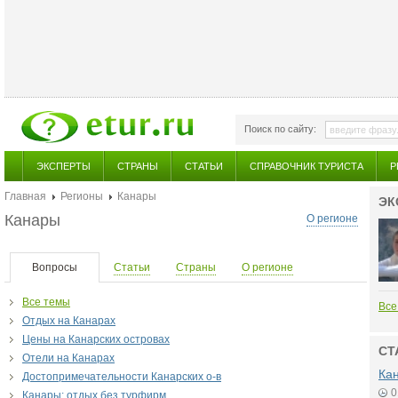
Поиск по сайту:
ЭКСПЕРТЫ
СТРАНЫ
СТАТЬИ
СПРАВОЧНИК ТУРИСТА
Р
Главная
Регионы
Канары
ЭК
Канары
О регионе
Вопросы
Статьи
Страны
О регионе
Все темы
Все
Отдых на Канарах
Цены на Канарских островах
СТ
Отели на Канарах
Кан
Достопримечательности Канарских о-в
0
Канары: отдых без турфирм