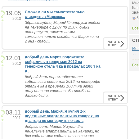
Мно
Кан
19.05
Сможем ли мы самостоятельно
зна
съездить в Марокко...
5
2013
Здравствуйте, Мария! Планируем отдых
на Тенерифе с 12.07.по 25.07. очень
Все
интересует, сможем ли мы
самостоятельно съездить в Марокко на
СТ
2 дня? спаси...
читать
ответ
Ис
12.01
добрый день мария подскажите
собрались в конце мая 2012 на
2012
Все
тенерифе отель 4 ка в пределах 100 т на
д..
добрый день мария подскажите
собрались в конце мая 2012 на тенерифе
отель 4 ка в пределах 100 т на двоих
полу понсион хотелось бы чтобы не
далеко были...
читать
ответ
03.11
добрый день, Мария. Я купил 2-х
недельные апартаменты на канарах, но
2011
два года не мог ездить по сост..
добрый день, Мария. Я купил 2-х
недельные апартаменты на канарах, но
два года не мог ездить по состоянию