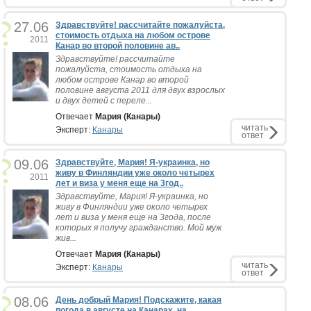
27.06
Здравствуйте! рассчитайте пожалуйста,
стоимость отдыха на любом острове
2011
Канар во второй половине ав..
Здравствуйте! рассчитайте
пожалуйста, стоимость отдыха на
любом острове Канар во второй
половине августа 2011 для двух взрослых
и двух детей с переле...
Отвечает
Мария (Канары)
читать
Эксперт:
Канары
ответ
09.06
Здравствуйте, Мария! Я-украинка, но
живу в Финляндии уже около четырех
2011
лет и виза у меня еще на 3год..
Здравствуйте, Мария! Я-украинка, но
живу в Финляндии уже около четырех
лет и виза у меня еще на 3года, после
которых я получу гражданство. Мой муж
жив...
Отвечает
Мария (Канары)
читать
Эксперт:
Канары
ответ
08.06
День добрый Мария! Подскажите, какая
погода в августе на Канарах, на