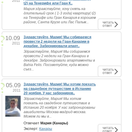
2011
t2) на Тенерифе или Гран К..
Мария здравствуйте, хочу снять на
длительный срок ( 1-3 года) квартиру( t2)
на Тенерифе или Гран Канария в хорошем
районе, Санта Крузе или Лас Пальм...
читать
ответ
10.09
Здравствуйте, Мария! Мы собираемся
провести 2 недели на Гран-Канарии в
2011
декабре. Забронировали апарт..
Здравствуйте, Мария! Мы собираемся
провести 2 недели на Гран-Канарии в
декабре. Забронировали апартаменты в
Bahia Felis. Посоветуйте, куда можно
съез...
читать
ответ
05.09
Здравствуйте, Мария! Мы хотим поехать
на свадебное путешествие в Испанию
2011
20 ноября. У нас заброниров..
Здравствуйте, Мария! Мы хотим
поехать на свадебное путешествие в
Испанию 20 ноября. У нас забронированы
авиабилеты Москва-мадрид-москва.
Можем ли мы в...
Отвечает
Мария (Канары)
читать
Эксперт:
Канары
ответ