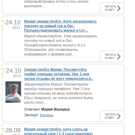
здоровья(справка есть) и они сейчас
выставля...
читать
ответ
24.10
Мария здравствуйте. Хочу организовать
поездку на новый год в Лас-
2011
Пальмос(арендовать жильё и т.п.) ..
Мария здравствуйте. Хочу организовать
поездку на новый год в Лас-
Пальмос(арендовать жильё и т.п.)
Подскажите, где посмотреть
информацию о фирмах раб...
читать
ответ
24.10
Здравствуйте Мария. Посоветуйте
тройку хороших четвёрок. Уже 3 дня
2011
читаю отзывы не могу определиться..
Здравствуйте Мария. Посоветуйте
тройку хороших четвёрок. Уже 3 дня
читаю отзывы не могу определиться.
Еду с девушкой, не очень хочется быть
среди пенс...
Отвечает
Мария (Канары)
читать
Эксперт:
Канары
ответ
28.09
Мария здравствуйте, хочу снять на
длительный срок ( 1-3 года) квартиру(