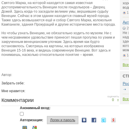
Святого Марка, на которой находится самая известная
хор
достопримечательность Венеции после гондольеров – Дворец
вод
Дожей. Здесь когда-то заседали великие умы, вершившие судьбу
1
Венеции. Сейчас в этом здании находится главный музей города.
Также здесь возвышаются ещё и собор Святого Марка, колокольня
Акт
Кампаниле, здания Прокураций и другие исторические места города.
2
Не 
Но чтобы узнать Венецию, не обязательно ходить по музеям. Ни с
над
чем несравнимое удовольствие принесет пешая прогулка по узким и
зде
закрученным венецианским улочкам. Здесь время как будто
кот
остановилось. Смотришь на картины, на которых изображена
мом
Венеция 15-16 века, и видишь современную Венецию. Вот здесь и
понимаешь, насколько относительное понятие – время.
1
Все
Автор:
СТ
Забрать себе:
Ро
Мне нравится:
оценить
Все
Комментарии
0
Анонимный вход:
Авторизация:
Логин и пароль