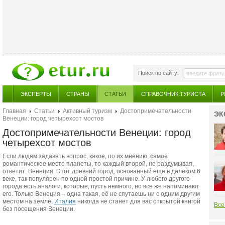
Поиск по сайту:
ЭКСПЕРТЫ
СТРАНЫ
СТАТЬИ
СПРАВОЧНИК ТУРИСТА
Р
Главная
Статьи
Активный туризм
Достопримечательности
ЭК
Венеции: город четырехсот мостов
Достопримечательности Венеции: город
четырехсот мостов
Если людям задавать вопрос, какое, по их мнению, самое
романтическое место планеты, то каждый второй, не раздумывая,
ответит: Венеция. Этот древний город, основанный ещё в далеком 6
веке, так популярен по одной простой причине. У любого другого
города есть аналоги, которые, пусть немного, но все же напоминают
его. Только Венеция – одна такая, её не спутаешь ни с одним другим
местом на земле.
Италия
никогда не станет для вас открытой книгой
Все
без посещения Венеции.