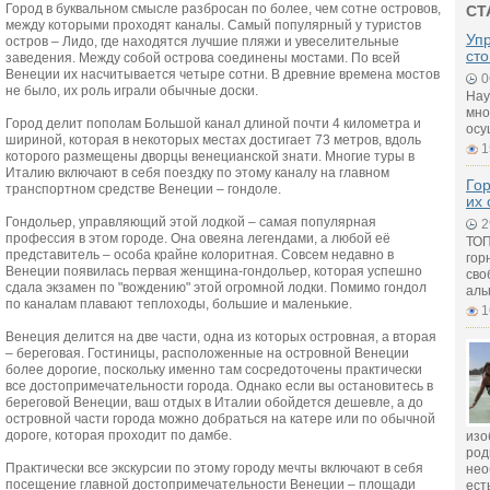
Город в буквальном смысле разбросан по более, чем сотне островов,
СТ
между которыми проходят каналы. Самый популярный у туристов
Упр
остров – Лидо, где находятся лучшие пляжи и увеселительные
ст
заведения. Между собой острова соединены мостами. По всей
Венеции их насчитывается четыре сотни. В древние времена мостов
0
не было, их роль играли обычные доски.
Нау
мно
Город делит пополам Большой канал длиной почти 4 километра и
осу
шириной, которая в некоторых местах достигает 73 метров, вдоль
1
которого размещены дворцы венецианской знати. Многие туры в
Италию включают в себя поездку по этому каналу на главном
Го
транспортном средстве Венеции – гондоле.
их
Гондольер, управляющий этой лодкой – самая популярная
2
профессия в этом городе. Она овеяна легендами, а любой её
ТОП
представитель – особа крайне колоритная. Совсем недавно в
гор
Венеции появилась первая женщина-гондольер, которая успешно
сво
сдала экзамен по "вождению" этой огромной лодки. Помимо гондол
аль
по каналам плавают теплоходы, большие и маленькие.
1
Венеция делится на две части, одна из которых островная, а вторая
– береговая. Гостиницы, расположенные на островной Венеции
более дорогие, поскольку именно там сосредоточены практически
все достопримечательности города. Однако если вы остановитесь в
береговой Венеции, ваш отдых в Италии обойдется дешевле, а до
островной части города можно добраться на катере или по обычной
дороге, которая проходит по дамбе.
изо
род
Практически все экскурсии по этому городу мечты включают в себя
нео
посещение главной достопримечательности Венеции – площади
ест