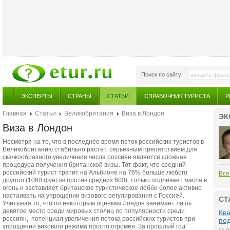
Поиск по сайту:
ЭКСПЕРТЫ
СТРАНЫ
СТАТЬИ
СПРАВОЧНИК ТУРИСТА
Р
Главная
Статьи
Великобритания
Виза в Лондон
ЭК
Виза в Лондон
Несмотря на то, что в последнее время поток российских туристов в
Великобританию стабильно растет, серьезным препятствием для
скачкообразного увеличения числа россиян является сложная
процедура получения британской визы. Тот факт, что средний
российский турист тратит на Альбионе на 76% больше любого
Все
другого (1060 фунтов против средних 600), только подливает масла в
огонь и заставляет британское туристическое лобби более активно
настаивать на упрощении визового регулирования с Россией.
СТ
Учитывая то, что по некоторым оценкам Лондон занимает лишь
девятое место среди мировых столиц по популярности среди
Ква
россиян, потенциал увеличения потока российских туристов при
по
упрощении визового режима просто огромен. За прошлый год