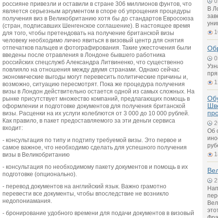
0
россияне привезли и оставили в стране 306 миллионов фунтов, что
В Л
является серьезным аргументом в споре об упрощения процедуры
зав
получения виз в Великобританию хотя бы до стандартов Евросоюза
уни
(стран, подписавших Шенгенское соглашение). В настоящее время
1
для того, чтобы претендовать на получение британской визы
человеку необходимо лично явиться в визовый центр для снятия
отпечатков пальцев и фотографирования. Такие ужесточения были
Об
введены после отравления в Лондоне бывшего работника
0
российских спецслужб Александра Литвиненко, что существенно
Узн
повлияло на отношения между двумя странами. Однако сейчас
пря
экономические выгоды могут перевесить политические причины и,
1
возможно, ситуацию пересмотрят. Пока же процедура получения
визы в Лондон действительно остается одной из самых сложных. На
Обу
рынке присутствует множество компаний, предлагающих помощь в
Шв
оформлении и подготовке документов для получения британской
пр
визы. Расценки на их услуги колеблются от 3 000 до 10 000 рублей.
Как правило, в пакет предоставляемого за эти деньги сервиса
2
входит:
Об 
ино
- консультация по типу и подтипу требуемой визы. Это первое и
руб
самое важное, что необходимо сделать для успешного получения
1
визы в Великобританию
- консультация по необходимому пакету документов и помощь в их
Вел
подготовке (опционально).
2
- перевод документов на английский язык. Важно грамотно
Нап
перевести все документы, чтобы впоследствие не возникло
пер
недопониамания.
Вел
это
- бронирование удобного времени для подачи документов в визовый
Фра