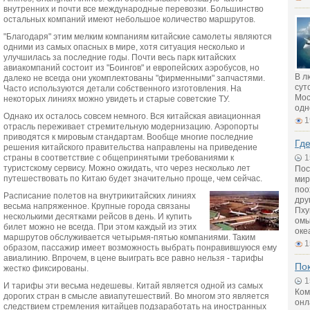
внутренних и почти все международные перевозки. Большинство
остальных компаний имеют небольшое количество маршрутов.
"Благодаря" этим мелким компаниям китайские самолеты являются
одними из самых опасных в мире, хотя ситуация несколько и
улучшилась за последние годы. Почти весь парк китайских
авиакомпаний состоит из "Боингов" и европейских аэробусов, но
В л
далеко не всегда они укомплектованы "фирменными" запчастями.
сут
Часто используются детали собственного изготовления. На
Мос
некоторых линиях можно увидеть и старые советские ТУ.
одн
Однако их осталось совсем немного. Вся китайская авиационная
1
отрасль переживает стремительную модернизацию. Аэропорты
приводятся к мировым стандартам. Вообще многие последние
Где
решения китайского правительства направлены на приведение
страны в соответствие с общепринятыми требованиями к
1
туристскому сервису. Можно ожидать, что через несколько лет
Пос
путешествовать по Китаю будет значительно проще, чем сейчас.
мир
поо
Расписание полетов на внутрикитайских линиях
дру
весьма напряженное. Крупные города связаны
Пху
несколькими десятками рейсов в день. И купить
омы
билет можно не всегда. При этом каждый из этих
оке
маршрутов обслуживается четырьмя-пятью компаниями. Таким
1
образом, пассажир имеет возможность выбрать понравившуюся ему
авиалинию. Впрочем, в цене выиграть все равно нельзя - тарифы
По
жестко фиксированы.
1
И тарифы эти весьма недешевы. Китай является одной из самых
Ком
дорогих стран в смысле авиапутешествий. Во многом это является
онл
следствием стремления китайцев подзаработать на иностранных