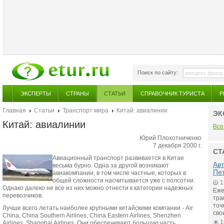
Поиск по сайту:
ЭКСПЕРТЫ
СТРАНЫ
СТАТЬИ
СПРАВОЧНИК ТУРИСТА
Р
Главная
Статьи
Транспорт мира
Китай: авиалинии
ЭК
Китай: авиалинии
Все
Юрий Плохотниченко
7 декабря 2000 г.
СТ
Авиационный транспорт развивается в Китае
Авт
весьма бурно. Одна за другой возникают
Пет
авиакомпании, в том числе частные, которых в
общей сложности насчитывается уже с полсотни.
1
Однако далеко не все из них можно отнести к категории надежных
Еже
перевозчиков.
тра
точ
Лучше всего летать наиболее крупными китайскими компании - Air
сво
China, China Southern Airlines, China Eastern Airlines, Shenzhen
1
Airlines, Shanghai Airlines. Они обеспечивают большую часть