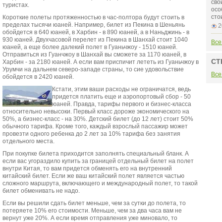
сво
туристах.
осо
сто
Короткие полеты протяженностью в час-полтора будут стоить в
пределах тысячи юаней. Например, билет из Пекина в Шеньянь
2
обойдется в 640 юаней, в Харбин - в 890 юаней, а в Наньджинь - в
930 юаней. Двухчасовой перелет из Пекина в Шанхай стоит 1040
Все
юаней, а еще более далекий полет в Гуаньчжоу - 1510 юаней.
Отправиться из Гуанчжоу в Шанхай вы сможете за 1170 юаней, в
СТ
Харбин - за 2180 юаней. А если вам приспичит лететь из Гуаньчжоу в
Урумчи на дальнем северо-западе страны, то сие удовольствие
Все
обойдется в 2420 юаней.
Кстати, этим ваши расходы не ограничатся, ведь
придется платить еще и аэропортовый сбор - 50
юаней. Правда, тарифы первого и бизнес-класса
относительно невысоки. Первый класс дороже экономического на
50%, а бизнес-класс - на 30%. Детский билет (до 12 лет) стоит 50%
обычного тарифа. Кроме того, каждый взрослый пассажир может
провезти одного ребенка до 2 лет за 10% тарифа без занятия
отдельного места.
При покупке билета приходится заполнять специальный бланк. А
если вас угораздило купить за границей отдельный билет на полет
внутри Китая, то вам придется обменять его на внутренний
китайский билет. Если же ваш китайский полет является частью
сложного маршрута, включающего и международный полет, то такой
билет обменивать не надо.
Если вы решили сдать билет меньше, чем за сутки до полета, то
потеряете 10% его стоимости. Меньше, чем за два часа вам не
вернут уже 20%. А если время отправления уже миновало, то