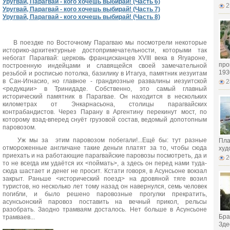
Уругвай, Парагвай - кого хочешь выбирай! (Часть 6)
2
Уругвай, Парагвай - кого хочешь выбирай! (Часть 7)
Уругвай, Парагвай - кого хочешь выбирай! (Часть 8)
В поездке по Восточному Парагваю мы посмотрели некоторые
историко-архитектурные достопримечательности, которыми так
небогат Парагвай: церковь францисканцев XVIII века в Ягуароне,
про
построенную индейцами и славящейся своей замечательной
193
резьбой и росписью потолка, базилику в Итагуа, памятник иезуитам
в Сан-Игнасио, но главное - грандиозные развалины иезуитской
2
<редукции> в Тринидаде. Собственно, это самый главный
исторический памятник в Парагвае. Он находится в нескольких
километрах от Энкарнасьона, столицы парагвайских
контрабандистов. Через Парану в Аргентину перекинут мост, по
которому взад-вперед снуёт грузовой состав, ведомый допотопным
паровозом.
Уж мы за этим паровозом побегали!...Ещё бы: тут разные
Пла
отмороженные англичане такие деньги платят за то, чтобы сюда
худ
приехать и на работающие парагвайские паровозы посмотреть, да и
2
то не всегда им удаётся их <поймать>, а здесь он перед нами туда-
сюда шастает и денег не просит. Кстати говоря, в Асунсьоне вокзал
закрыт. Раньше <исторический поезд> на дровяной тяге возил
туристов, но несколько лет тому назад он навернулся, семь человек
погибли, и было решено паровозные прогулки прекратить,
асунсьонский паровоз поставить на вечный прикол, рельсы
разобрать. Заодно трамваям досталось. Нет больше в Асунсьоне
Бра
трамваев...
Здес