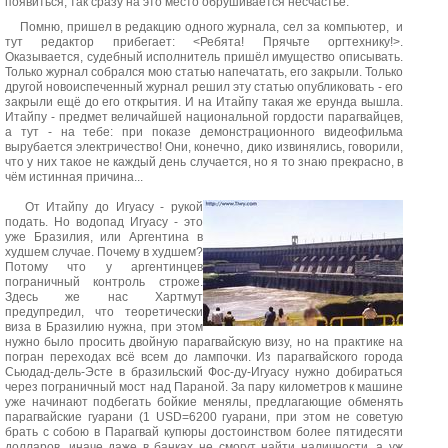
появиться, так сразу на это место обрушивается несчастье.
Помню, пришел в редакцию одного журнала, сел за компьютер, и
тут редактор прибегает: <Ребята! Прячьте оргтехнику!>.
Оказывается, судебный исполнитель пришёл имущество описывать.
Только журнал собрался мою статью напечатать, его закрыли. Только
другой новоиспеченный журнал решил эту статью опубликовать - его
закрыли ещё до его открытия. И на Итайпу такая же ерунда вышла.
Итайпу - предмет величайшей национальной гордости парагвайцев,
а тут - на тебе: при показе демонстрационного видеофильма
вырубается электричество! Они, конечно, дико извинялись, говорили,
что у них такое не каждый день случается, но я то знаю прекрасно, в
чём истинная причина...
От Итайпу до Игуасу - рукой
подать. Но водопад Игуасу - это
уже Бразилия, или Аргентина в
худшем случае. Почему в худшем?
Потому что у аргентинцев
пограничный контроль строже.
Здесь же нас Хартмут
предупредил, что теоретически
виза в Бразилию нужна, при этом
нужно было просить двойную парагвайскую визу, но на практике на
погран переходах всё всем до лампочки. Из парагвайского города
Сьюдад-дель-Эсте в бразильский Фос-ду-Игуасу нужно добираться
через пограничный мост над Параной. За пару километров к машине
уже начинают подбегать бойкие менялы, предлагающие обменять
парагвайские гуарани (1 USD=6200 гуарани, при этом не советую
брать с собою в Парагвай купюры достоинством более пятидесяти
долларов, иначе даже в банках не смогут найти наличности, а уж