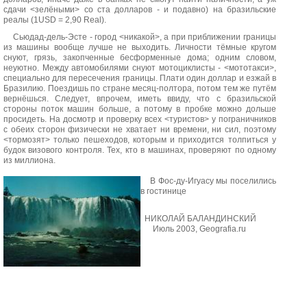
сдачи <зелёными> со ста долларов - и подавно) на бразильские
реалы (1USD = 2,90 Real).
Сьюдад-дель-Эсте - город <никакой>, а при приближении границы
из машины вообще лучше не выходить. Личности тёмные кругом
снуют, грязь, закопченные бесформенные дома; одним словом,
неуютно. Между автомобилями снуют мотоциклисты - <мототакси>,
специально для пересечения границы. Плати один доллар и езжай в
Бразилию. Поездишь по стране месяц-полтора, потом тем же путём
вернёшься. Следует, впрочем, иметь ввиду, что с бразильской
стороны поток машин больше, а потому в пробке можно дольше
просидеть. На досмотр и проверку всех <туристов> у пограничников
с обеих сторон физически не хватает ни времени, ни сил, поэтому
<тормозят> только пешеходов, которым и приходится толпиться у
будок визового контроля. Тех, кто в машинах, проверяют по одному
из миллиона.
В Фос-ду-Игуасу мы поселились
в гостинице
НИКОЛАЙ БАЛАНДИНСКИЙ
Июль 2003, Geografia.ru