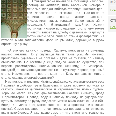
В Энкарнасьоне ночевали в гостинице <Тироль>.
2
Громадный комплекс, пять бассейнов, номера с
мебелью <под альпийскую старину>. Постояльцев -
Все
три человека, не включая нас. Насколько я
понимаю, сюда народ летом заезжает.
СТ
Микроклимат здесь гораздо более влажный и
прохладный, благодатный какой-то. Хозяин
Все
гостиницы - живое воплощение того, к чему может
привести запрет на дружбу с девочками: Хартмут в
гостиничном баре снял со стены фотографию, на
которой были запечатлены двое на рыбалке, держащие в руках
огроменную рыбу.
<А это его жена>, - поведал Хартмут, показывая на спутницу
нашего хозяина. Но у спутницы были такие усы...Мы конечно,
промолчали, удивления не показав и даже не съязвив, по нашему
обыкновению. По гостинице еще ходило какое-то существо, при
первом рассмотрении напоминавшее женщину, но манерами,
походкой, голосом походившее всё же на мужчину...Короче, странный
отель. Немудрено, что постояльцев нет. Кому понравится жить в
отеле, кишащем гермафродитами?
Нам показали плотину Итайпу, снабжающую электричеством весь
Парагвай и добрую треть Бразилии, и даже провели по <святая
святых>, показав диспетчерские и строительство новых турбин.
Хорошее место. Как раз фантастические боевики снимать, вроде
<Терминатора>. Правда, воду к нашему приходу не удосужились
пустить, поэтому по руслу водостока можно было кататься на скейт-
борде. Кто увлекается, может запросто сюда приезжать и кататься
(шутка). Самое смешное, что как только мы пришли, электричество
вдруг вырубилось. Я уже давно заметил, что стоит мне только где