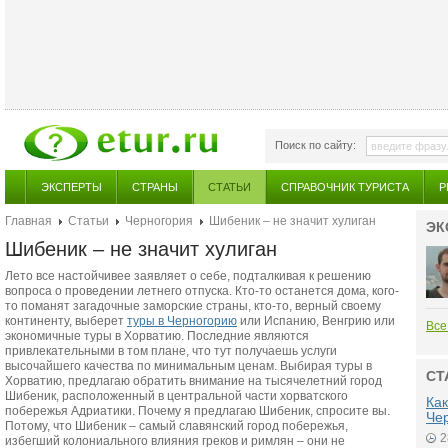
Поиск по сайту:
ЭКСПЕРТЫ
СТРАНЫ
СТАТЬИ
СПРАВОЧНИК ТУРИСТА
Р
Главная
Статьи
Черногория
Шибеник – не значит хулиган
ЭК
Шибеник – не значит хулиган
Лето все настойчивее заявляет о себе, подталкивая к решению
вопроса о проведении летнего отпуска. Кто-то останется дома, кого-
то поманят загадочные заморские страны, кто-то, верный своему
континенту, выберет
туры в Черногорию
или Испанию, Венгрию или
Все
экономичные туры в Хорватию. Последние являются
привлекательными в том плане, что тут получаешь услуги
высочайшего качества по минимальным ценам. Выбирая туры в
СТ
Хорватию, предлагаю обратить внимание на тысячелетний город
Шибеник, расположенный в центральной части хорватского
Как
побережья Адриатики. Почему я предлагаю Шибеник, спросите вы.
Че
Потому, что Шибеник – самый славянский город побережья,
2
избегший колониального влияния греков и римлян – они не