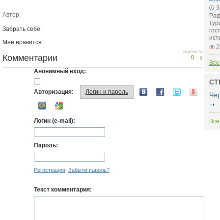
3
Автор:
Раф
тур
Забрать себе:
гос
ист
Мне нравится:
2
оценить
Комментарии
0
Все
Анонимный вход:
СТ
Авторизация:
Логин и пароль
Че
Логин (e-mail):
Все
Пароль:
Регистрация
Забыли пароль?
Текст комментария: