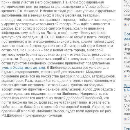
Гид
принимали участия в его основании. Началом формирования
пер
исторического центра города стало возведение в IV веке собора-
сор
крепости Св. Михаила. Именно отсюда узенькие улочки, окружённые
сам
выполненными в венецианском стиле церквями, театрами,
мар
площадями, растекаются в разные стороны, чтобы слиться воедино
у других достопримечательностей города. Речь идёт о княжеском
7
дворце, крепостях и соборе святого Якова. Уделите внимание
кафедральному собору св. Якова, внесённому в Книгу мирового
Со
культурного наследия ЮНЕСКО. Каменные блоки и плиты собора,
ра
построенного в готическо-ренессансном стиле, хранят тайны судеб
1
тысяч строителей, возводивших этот 31-метровый храм более чем
Чер
сотню лет. Но Шибеник – это и новая часть города, в которой
сте
круглосуточно бурлит курортная жизнь – отели, бары, рестораны,
тол
дискотеки. Городок, насчитывающий 41 тысячу жителей, принимает
Жив
сотни туристов ежедневно. Особенно привлекают предлагаемые
пля
туры в Хорватию с детьми
. В Шибенике созданы все условия для
уви
отдыха, оздоровления, спортивной деятельности. Младшее
2
поколение резвится на множестве детских площадок, аттракционов,
водных горок. Разыгравшийся голод они утоляют приготовленным в
отелях детским питанием – отварными и тушёными блюдами,
Ра
ассортиментом фруктов – бананов, апельсинов, яблок. Для отдыха с
в Ч
детьми идеально подходят и пляжи Шибеника. Например, пляж
0
отеля Ivan является настолько мелкой дроблёной щебёнкой, что
Поч
почти похож на песок. Если вас не устраивает пляж, в отеле есть
дру
собственные бассейны с пресной или морской водой. Уверяю, что
пре
сделанный в пользу Шибеника выбор, будет вами одобрен не раз.
мно
PS.Шибеник - по-украински - хулиган
2
Ту