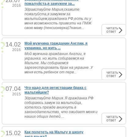
28.07
пожалуйста,я замужем за...
2016
Здравствуйте Мария,скажите
пожалуйста,я замужем за
мальтийцем,гражданка РФ,есть ли у
меня возможность привезти на ПМЖ
свою маму (пенсионерка)?какие...
читать
ответ
14.02
Мой мужчина гражданин Англии, я
украинка. но жить ...
2016
Мой мужчина гражданин Англии, я
украинка. но жить собираемся на
Мальте. Мы собираемся
зарегестрировать брак на украине. У
меня есть ребенок от перв...
читать
ответ
07.04
Что надо для регистрации брака с
мальтийцем?
2015
Здравствуйте Мария. Я гражданка РФ
собираюсь замуж за мальтийца,
хотелось прежде вникнуть в
законодательство, что ожидает меня и
наших общих детей....
читать
ответ
15.02
Как полететь на Мальту в школу
англ.языка?