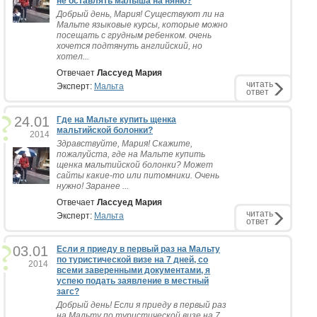
не оставлять малыша на няню?
Добрый день, Мария! Существуют ли на
Мальте языковые курсы, которые можно
посещать с грудным ребенком. очень
хочется подтянуть английский, но
хотел...
Отвечает
Лассуед Мария
читать
Эксперт:
Мальта
ответ
24.01
Где на Мальте купить щенка
мальтийской болонки?
2014
Здравствуйте, Мария! Скажите,
пожалуйста, где на Мальте купить
щенка мальтийской болонки? Может
сайты какие-то или питомники. Очень
нужно! Заранее ...
Отвечает
Лассуед Мария
читать
Эксперт:
Мальта
ответ
03.01
Если я приеду в первый раз на Мальту
по туристической визе на 7 дней, со
2014
всеми заверенными документами, я
успею подать заявление в местный
загс?
Добрый день! Если я приеду в первый раз
на Мальту по туристической визе на 7