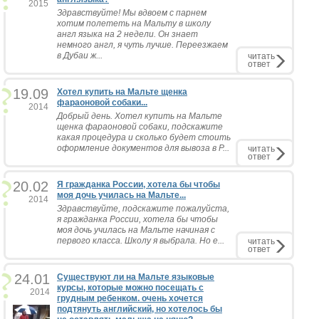
2015
Здравствуйте! Мы вдвоем с парнем
хотим полететь на Мальту в школу
англ языка на 2 недели. Он знает
немного англ, я чуть лучше. Переезжаем
в Дубаи ж...
читать
ответ
19.09
Хотел купить на Мальте щенка
фараоновой собаки...
2014
Добрый день. Хотел купить на Мальте
щенка фараоновой собаки, подскажите
какая процедура и сколько будет стоить
оформление документов для вывоза в Р...
читать
ответ
20.02
Я гражданка России, хотела бы чтобы
моя дочь училась на Мальте...
2014
Здравствуйте, подскажите пожалуйста,
я гражданка России, хотела бы чтобы
моя дочь училась на Мальте начиная с
первого класса. Школу я выбрала. Но е...
читать
ответ
24.01
Существуют ли на Мальте языковые
курсы, которые можно посещать с
2014
грудным ребенком. очень хочется
подтянуть английский, но хотелось бы