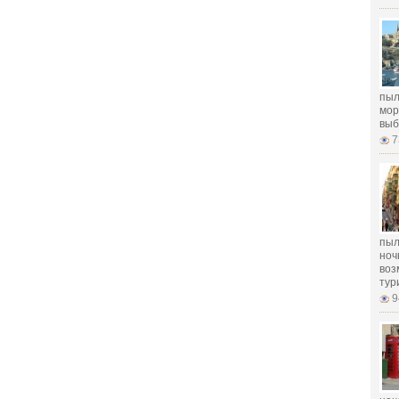
пыл
мор
выб
7
пыл
ноч
воз
тур
9