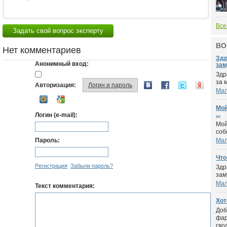
Все
Задать свой вопрос эксперту
ВО
Нет комментариев
Здр
Анонимный вход:
зам
Здр
за 
Авторизация:
Логин и пароль
Мал
Мой
...
Логин (e-mail):
Мой
соб
Пароль:
Мал
Что
Регистрация
Забыли пароль?
Здр
зам
Мал
Текст комментария:
Хот
Доб
фар
скол