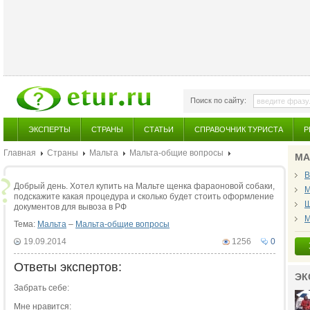
Поиск по сайту:
ЭКСПЕРТЫ
СТРАНЫ
СТАТЬИ
СПРАВОЧНИК ТУРИСТА
Р
Главная
Страны
Мальта
Мальта-общие вопросы
МА
В
Добрый день. Хотел купить на Мальте щенка фараоновой собаки,
М
подскажите какая процедура и сколько будет стоить оформление
Ш
документов для вывоза в РФ
М
Тема:
Мальта
–
Мальта-общие вопросы
19.09.2014
1256
0
Ответы экспертов:
ЭК
Забрать себе:
Мне нравится: