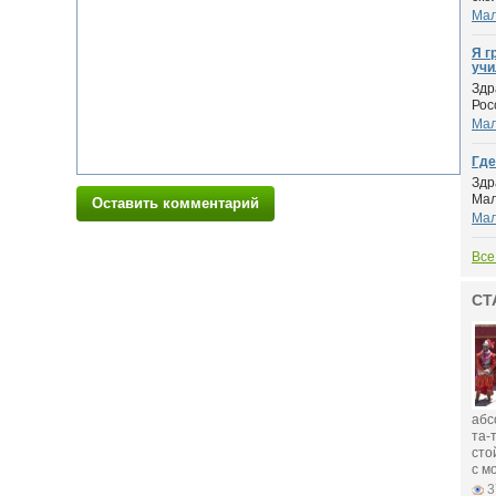
Мал
Я г
учи
Здр
Рос
Мал
Где
Здр
Мал
Оставить комментарий
Мал
Все
СТ
абс
та-
сто
с м
3