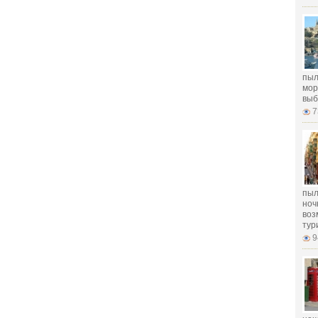
пыл
мор
выб
7
пыл
ноч
воз
тур
9