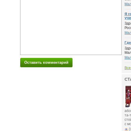
Мал
Я г
учи
Здр
Рос
Мал
Где
Здр
Мал
Мал
Оставить комментарий
Все
СТ
абс
та-
сто
с м
3