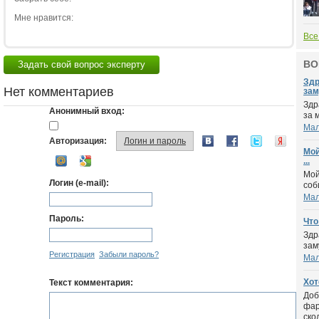
Мне нравится:
Все
ВО
Задать свой вопрос эксперту
Здр
Нет комментариев
зам
Здр
Анонимный вход:
за 
Мал
Авторизация:
Логин и пароль
Мой
...
Мой
Логин (e-mail):
соб
Мал
Пароль:
Что
Здр
зам
Регистрация
Забыли пароль?
Мал
Хот
Текст комментария:
Доб
фар
скол