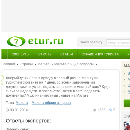
Поиск по сайту:
ЭКСПЕРТЫ
СТРАНЫ
СТАТЬИ
СПРАВОЧНИК ТУРИСТА
Р
Главная
Страны
Мальта
Мальта-общие вопросы
МА
В
Добрый день! Если я приеду в первый раз на Мальту по
М
туристической визе на 7 дней, со всеми заверенными
Ш
документами, я успею подать заявление в местный загс? Куда
сначала надо идти- в посольство, затем в загс- подавать
М
документы? Мужчина- местный , живет на Мальте.
Тема:
Мальта
–
Мальта-общие вопросы
03.01.2014
1222
0
ЭК
Ответы экспертов:
Забрать себе: