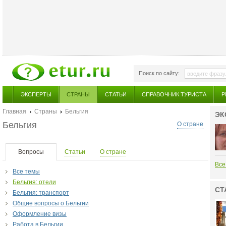
Поиск по сайту:
ЭКСПЕРТЫ
СТРАНЫ
СТАТЬИ
СПРАВОЧНИК ТУРИСТА
Р
Главная
Страны
Бельгия
ЭК
Бельгия
О стране
Вопросы
Статьи
О стране
Все
Все темы
Бельгия: отели
СТ
Бельгия: транспорт
Общие вопросы о Бельгии
Оформление визы
Работа в Бельгии