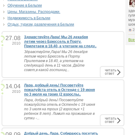
Обучение в Бельгии
зде
Цены. Магазины. Распродажи.
гул
Недвижимость в Бельгии
муз
Отдых, туризм, развлечения в Бельгии
шок
2
27.08
Здравствуйте,Лара! Мы 26 декабря
Все
летим через Брюссель в Порту.
2010
Прилетаем в 18.40, а улетаем на следу..
Здравствуйте,Лара! Мы 26 декабря
летим через Брюссель в Порту.
Прилетаем в 18.40, а улетаем на
следующий день в 11 часов. Дайте
совет,в какой гостиниц...
читать
ответ
14.04
Лара, добрый день! Посоветуйте
пожалуйста отель в Остенде с 19 июня
2010
по 3 июля на троих (2 взрослы..
Лара, добрый день! Посоветуйте
пожалуйста отель в Остенде с 19 июня
по 3 июля на троих (2 взрослых +1
ребенок 8 лет). Лимит на проживание в
сутки -...
читать
ответ
08.09
Добрый день, Лара. Собираюсь посетить