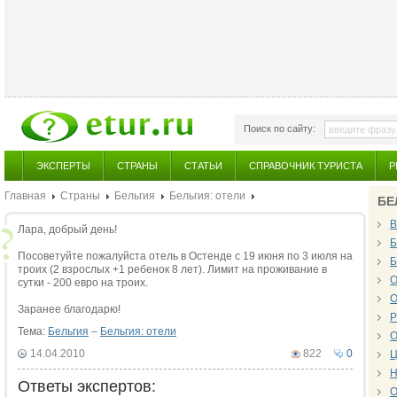
Поиск по сайту:
ЭКСПЕРТЫ
СТРАНЫ
СТАТЬИ
СПРАВОЧНИК ТУРИСТА
Р
Главная
Страны
Бельгия
Бельгия: отели
БЕ
В
Лара, добрый день!
Б
Посоветуйте пожалуйста отель в Остенде с 19 июня по 3 июля на
Б
троих (2 взрослых +1 ребенок 8 лет). Лимит на проживание в
О
сутки - 200 евро на троих.
О
Заранее благодарю!
Р
Тема:
Бельгия
–
Бельгия: отели
О
14.04.2010
822
0
Ц
Н
Ответы экспертов:
О