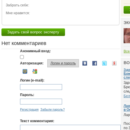
Забрать себе:
Мне нравится:
ЭК
Задать свой вопрос эксперту
Нет комментариев
Анонимный вход:
Все
ВО
Авторизация:
Логин и пароль
Здр
Брю
сле
Логин (e-mail):
Здр
Брю
след
Пароль:
Бел
Лар
Регистрация
Забыли пароль?
в О
Лар
Текст комментария:
Пос
по 