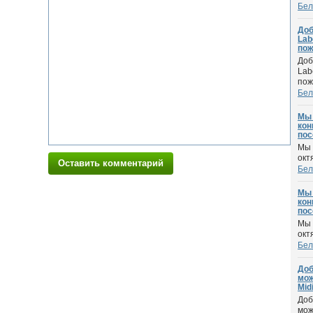
Бел
Доб
Lab
пож
Доб
Lab
пожа
Бел
Мы 
кон
пос
Мы 
окт
Оставить комментарий
Бел
Мы 
кон
пос
Мы 
окт
Бел
Доб
мож
Midi
Доб
мож