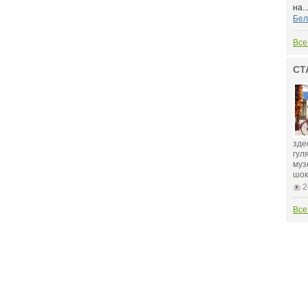
на..
Бел
Все
СТ
зде
гул
муз
шок
2
Все