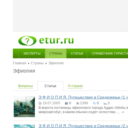
ЭКСПЕРТЫ
СТРАНЫ
СТАТЬИ
СПРАВОЧНИК ТУРИСТ
Главная
Страны
Эфиопия
Эфиопия
Вопросы
Статьи
О стране
Э Ф И О П И Я. Путешествие в Средиземье (1 ч
19.07.2005
0
2399
0
0
В ворота гостиницы эфиопского города Аддис-Абебы 
микроавтобус, в каком обычно ездят холостяки.....
Э Ф И О П И Я. Путешествие в Средиземье (2 ч