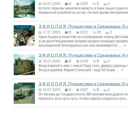
18.07.2005
0
2395
0
0
Кстати, пока мы меняли в валюту, в банк зашел один и
блаженной улыбкой на устах. Он всё время беспричинно
Э Ф И О П И Я. Путешествие в Средиземье (3 ч
17.07.2005
0
2222
23
0
Одна бырра в качестве за позирование перед фотокам
а уж десятибырровая купюра сродни гонорару професс
восхищенной благодарностью она принимается.....
Э Ф И О П И Я. Путешествие в Средиземье (4 ч
16.07.2005
0
2428
0
0
Вход в музей и иже с ним в Парк стел, дворец Царицы
Вход в церковь Марии Сионской - еще 50 бырр.....
Э Ф И О П И Я. Путешествие в Средиземье (5 ч
15.07.2005
0
2087
0
0
От Аксума до Гондара почти 360 километров дороги 
проехать хоть чуть-чуть, чтобы завтра сократить путь. 