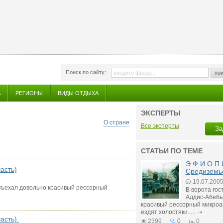
Поиск по сайту:
пои
А
РЕГИОНЫ
ВИДЫ ОТДЫХА
ЭКСПЕРТЫ
О стране
Все эксперты
За
СТАТЬИ ПО ТЕМЕ
Э Ф И О П 
асть)
Средиземье
19.07.200
въехал довольно красивый рессорный
В ворота гос
Аддис-Абебы
красивый рессорный микроав
ездят холостяки.....
асть).
2399
0
0