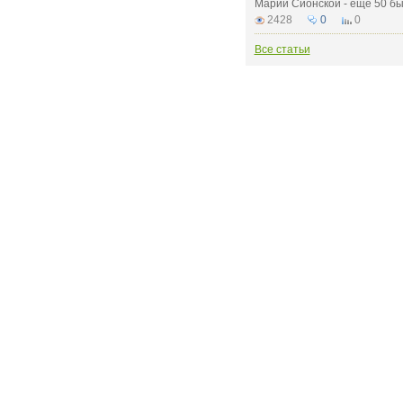
Марии Сионской - еще 50 бырр
2428
0
0
Все статьи