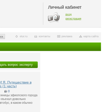
Личный кабинет
вход
регистрация
etur.ru
контакты
реклама
карта сайта
ск
дать вопрос эксперту
И Я. Путешествие в
 (1 часть)
5
0
тиницы эфиопского города
 въехал довольно
тобус, в каком обычно