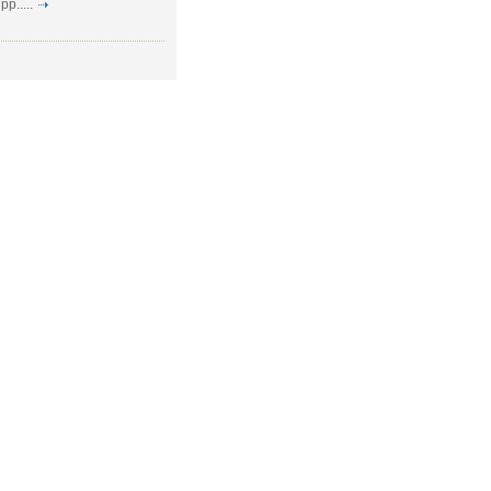
.....