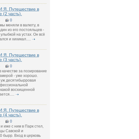
И Я. Путешествие в
 (2 часть).
5
0
 мы меняли в валюту, в
дин из его постояльцев -
улыбкой на устах. Он всё
ся и хихикал.....
И Я. Путешествие в
 (3 часть).
5
0
 качестве за позирование
амерой - уже хорошо.
а уж десятибырровая
офессиональной
с какой восхищенной
тся.....
И Я. Путешествие в
 (4 часть).
5
0
 и иже с ним в Парк стел,
цы Савской и
0 бырр. Вход в церковь