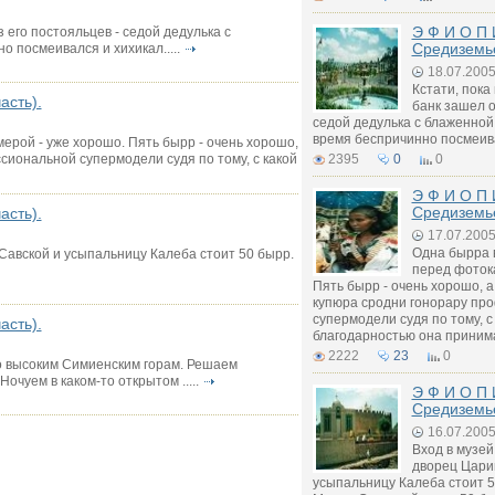
Э Ф И О П 
з его постояльцев - седой дедулька с
Средиземье
 посмеивался и хихикал.....
18.07.200
Кстати, пока
асть).
банк зашел о
седой дедулька с блаженной 
время беспричинно посмеивал
ерой - уже хорошо. Пять бырр - очень хорошо,
иональной супермодели судя по тому, с какой
2395
0
0
Э Ф И О П 
Средиземье
асть).
17.07.200
Одна бырра в
 Савской и усыпальницу Калеба стоит 50 бырр.
перед фоток
Пять бырр - очень хорошо, 
купюра сродни гонорару пр
супермодели судя по тому, 
асть).
благодарностью она принимае
2222
23
0
по высоким Симиенским горам. Решаем
Ночуем в каком-то открытом .....
Э Ф И О П 
Средиземье
16.07.200
Вход в музей
дворец Цари
усыпальницу Калеба стоит 5