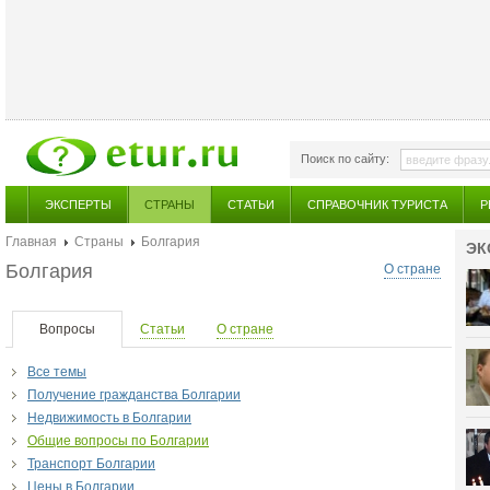
Поиск по сайту:
ЭКСПЕРТЫ
СТРАНЫ
СТАТЬИ
СПРАВОЧНИК ТУРИСТА
Р
Главная
Страны
Болгария
ЭК
Болгария
О стране
Вопросы
Статьи
О стране
Все темы
Получение гражданства Болгарии
Недвижимость в Болгарии
Общие вопросы по Болгарии
Транспорт Болгарии
Цены в Болгарии