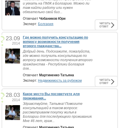
и уехать на ПМЖ в Болгарию. Можно ли
там найти работу или нужен
обязательно свой биз...
Отвечает
Чобаников Юри
читать
Эксперт:
Болгария
ответ
23.09
Где можно получить консультацию по
вопросу возможности получения
2014
второго гражданства...
Добрый день. Подскажите, пожалуйста,
где можно получить консультацию по
вопросу возможности получения второго
гражданства - Республики Болгария
для...
Отвечает
Мартиненко Татьяна
читать
Эксперт:
Недвижимость за рубежом
ответ
28.03
Какое место Вы посоветуете для
проживания...
2014
Здравствуйте, Татьяна! Помогите
консультацией в таком вопросе:
рассматриваем покупку жилья в
Болгарии для последующего проживания.
Мне 46 лет, граж...
Отвечает
Мартиненко Татьяна