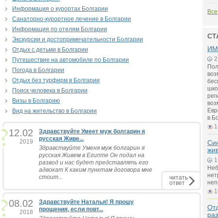
Информация о курортах Болгарии
Все
Санаторно-курортное лечение в Болгарии
Информация по отелям Болгарии
СТ
Экскурсии и достопримечательности Болгарии
ИМ
Отдых с детьми в Болгарии
2
Путешествие на автомобиле по Болгарии
Пол
Погода в Болгарии
воз
Отдых без турфирм в Болгарии
бес
шко
Поиск человека в Болгарии
рег
Визы в Болгарию
воз
Евр
Вид на жительство в Болгарии
в Б
1
12.02
Здравствуйте Умеет муж болгарин я
русская Живе...
2019
Си
Здравствуйте Уменя муж болгарин я
жи
русская Живем в Египте Он подал на
1
развод и нас будет представлять его
Неб
адвокат К каким пунктам договора мне
нет
стоит...
читать
неп
ответ
1
08.02
Здравствуйте Наталья! Я прошу
Отд
прощения, если повт...
2018
ра