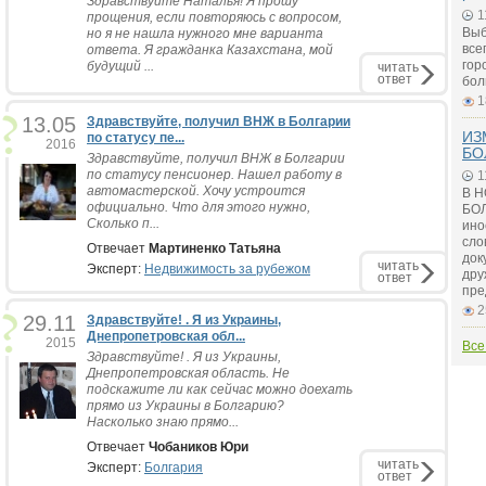
Здравствуйте Наталья! Я прошу
1
прощения, если повторяюсь с вопросом,
Выб
но я не нашла нужного мне варианта
все
ответа. Я гражданка Казахстана, мой
гор
будущий ...
читать
ответ
бол
1
13.05
Здравствуйте, получил ВНЖ в Болгарии
ИЗ
по статусу пе...
2016
БО
Здравствуйте, получил ВНЖ в Болгарии
по статусу пенсионер. Нашел работу в
1
автомастерской. Хочу устроится
В 
официально. Что для этого нужно,
БОЛ
Сколько п...
ино
сло
Отвечает
Мартиненко Татьяна
док
читать
Эксперт:
Недвижимость за рубежом
дру
ответ
пре
2
29.11
Здравствуйте! . Я из Украины,
Днепропетровская обл...
2015
Все
Здравствуйте! . Я из Украины,
Днепропетровская область. Не
подскажите ли как сейчас можно доехать
прямо из Украины в Болгарию?
Насколько знаю прямо...
Отвечает
Чобаников Юри
читать
Эксперт:
Болгария
ответ