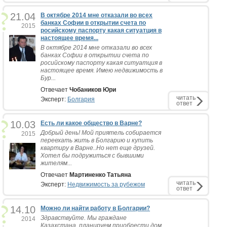
21.04
В октябре 2014 мне отказали во всех
банках Софии в открытии счета по
2015
росийскому паспорту какая ситуатция в
настоящее время...
В октябре 2014 мне отказали во всех
банках Софии в открытии счета по
росийскому паспорту какая ситуатция в
настоящее время. Имею недвижимость в
Бур...
Отвечает
Чобаников Юри
читать
Эксперт:
Болгария
ответ
10.03
Есть ли какое общество в Варне?
Добрый день! Мой приятель собирается
2015
переехать жить в Болгарию и купить
квартиру в Варне..Но нет еще друзей.
Хотел бы подружиться с бывшими
жителям...
Отвечает
Мартиненко Татьяна
читать
Эксперт:
Недвижимость за рубежом
ответ
14.10
Можно ли найти работу в Болгарии?
Здравствуйте. Мы граждане
2014
Казахстана, планируем приобрести дом