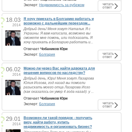
читать
Эксперт:
Недвижимость за рубежом
ответ
18.03
Я хочу приехать в Болгарию работать и
возможно с дальнейшим переездом...
2014
Добрый день! Меня зовут Наталья. Я с
Украины. Я вам написала, возможно вы
сможете мне помочь, или подсказать. Я
хочу приехать в Болгарию работать и...
Отвечает
Чобаников Юри
читать
Эксперт:
Болгария
ответ
06.02
Можно ли через Вас найти адвоката для
решения вопросов по наследству?
2014
Добрый день, Юри! Меня зовут Лазарова
Юлия Иозова, год назад вы помогли
разыскать моего отца Лазарова Иозо
(как оказалось он умер 4 года назад). у ...
Отвечает
Чобаников Юри
читать
Эксперт:
Болгария
ответ
29.01
Возможен ли такой порядок - получить
визу, найти работу, купить
2014
недвижимость и организовать бизнес?