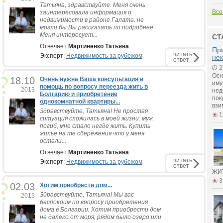
Татьяна, здравствуйте. Меня очень
Все
заинтересовала информация о
недвижимости в районе Галата. не
могли бы Вы рассказать по подробнее.
Меня интересует...
СТ
Отвечает
Мартиненко Татьяна
Пр
читать
Эксперт:
Недвижимость за рубежом
не
ответ
2
Осн
18.10
Очень нужна Ваша консультация и
иму
помощь по вопросу переезда жить в
2013
нед
Болгарию и приобретение
пок
однокомнатной квартиры...
взи
Здравствуйте, Татьяна! Не простая
1
ситуация сложилась в моей жизни: муж
погиб, мне стало негде жить. Купить
жилье на те сбережения что у меня
остали...
Отвечает
Мартиненко Татьяна
читать
Эксперт:
Недвижимость за рубежом
ответ
ЖИТ
3
02.03
Хотим приобрести дом...
Здравствуйте, Татьяна! Мы вас
2013
беспокоим по вопросу приобретения
дома в Болгарии. Хотим приобрести дом
не далеко от моря, рядом было озеро или