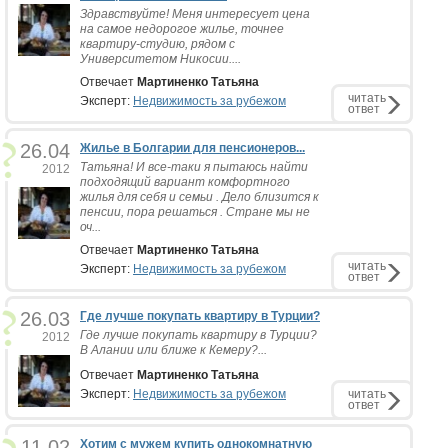
Здравствуйте! Меня интересует цена
на самое недорогое жилье, точнее
квартиру-студию, рядом с
Университетом Никосии....
Отвечает
Мартиненко Татьяна
читать
Эксперт:
Недвижимость за рубежом
ответ
26.04
Жилье в Болгарии для пенсионеров...
Татьяна! И все-таки я пытаюсь найти
2012
подходящий вариант комфортного
жилья для себя и семьи . Дело близится к
пенсии, пора решаться . Стране мы не
оч...
Отвечает
Мартиненко Татьяна
читать
Эксперт:
Недвижимость за рубежом
ответ
26.03
Где лучше покупать квартиру в Турции?
Где лучше покупать квартиру в Турции?
2012
В Алании или ближе к Кемеру?...
Отвечает
Мартиненко Татьяна
Эксперт:
Недвижимость за рубежом
читать
ответ
11.02
Хотим с мужем купить однокомнатную