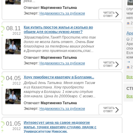
река....
Отвечает
Мартиненко Татьяна
слу
читать
Эксперт:
Недвижимость за рубежом
чем
ответ
неп
2
08.11
Как купить простое жилье,и сколько во
общем для основы нужно денег?
Аре
2012
Здравствуйте,Таня!!! Простите,что так
2
долго не могла дать ответ...Очень Вам
Аре
благодарна за телефоны ваших родных
спо
в Донецке-это приятная новость,спас...
Есл
ком
Отвечает
Мартиненко Татьяна
читать
Эксперт:
Недвижимость за рубежом
ответ
2
04.05
Все
Хочу приобрести квартиру в Болгарии...
Добрый день Татьяна. Меня зовут Тасим
2012
я из Казахстана. Хочу приобрести
СТ
квартиру в Болгарии. 1 ком или студию
для начала. Цена до 20000евро. С возмо...
Все
Отвечает
Мартиненко Татьяна
читать
Эксперт:
Недвижимость за рубежом
ответ
01.05
Интересует цена на самое недорогое
жилье, точнее квартиру-студию, рядом с
2012
Университетом Никосии.