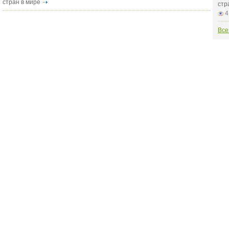
стран в мире
стр
4
Все