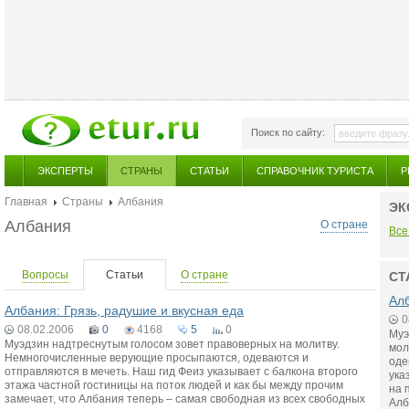
Поиск по сайту:
ЭКСПЕРТЫ
СТРАНЫ
СТАТЬИ
СПРАВОЧНИК ТУРИСТА
Р
Главная
Страны
Албания
ЭК
Албания
О стране
Все
Вопросы
Статьи
О стране
СТ
Алб
Албания: Грязь, радушие и вкусная еда
0
08.02.2006
0
4168
5
0
Муэ
Муэдзин надтреснутым голосом зовет правоверных на молитву.
мол
Немногочисленные верующие просыпаются, одеваются и
оде
отправляются в мечеть. Наш гид Феиз указывает с балкона второго
ука
этажа частной гостиницы на поток людей и как бы между прочим
на 
замечает, что Албания теперь – самая свободная из всех свободных
Алб