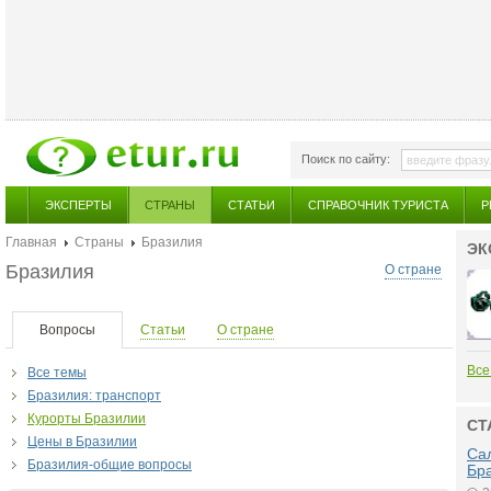
Поиск по сайту:
ЭКСПЕРТЫ
СТРАНЫ
СТАТЬИ
СПРАВОЧНИК ТУРИСТА
Р
Главная
Страны
Бразилия
ЭК
Бразилия
О стране
Вопросы
Статьи
О стране
Все
Все темы
Бразилия: транспорт
Курорты Бразилии
СТ
Цены в Бразилии
Са
Бразилия-общие вопросы
Бр