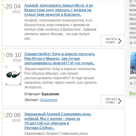
3
20.04
Андрей, подскажите пожалуйста, я из
Ока
Казахстана хочу поехать с мужем на
мож
2011
отдых (две недели) в Бразили..
поз
Мес
Андрей, подскажите пожалуйста, я из
сво
Казахстана хочу поехать с мужем на
скр
отдых (две недели) в Бразилию...думаем
про
лететь через Москву....то как будут
поз
обс...
читать
ответ
9
09.10
Здравствуйте! Хочу в апреле посетить
Рио-Игуасу-Манаус, как лучше
2010
запланировать перелёт? И тур лучше..
Здравствуйте! Хочу в апреле посетить
Рио-Игуасу-Манаус, как лучше
дик
запланировать перелёт? И тур лучше
заказать сейчас через инет, или купить
2
экскурсии ...
Все
Отвечает
Бразилия
читать
Эксперт:
Бразилия
ответ
20.06
Уважаемый Андрей Семенович,день
добрый. Мы с женою - люди за
2010
70,шестой год обитаем в
Уругвае.Сейчас..
Уважаемый Андрей Семенович,день