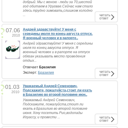
добрый. Мы с женою - люди за 70,шестой
год обитаем в Уругвае.Сейчас нам стало
здесь трудно зимовать,слишком холодно
...
читать
ответ
07.06
Андрей здравствуйте! У меня с
середины июля по конец августа отпуск.
2010
Я военный человек и в рапорте..
Андрей здравствуйте! У меня с середины
июля по конец августа отпуск. Я
военный человек и в рапорте на отпуск
обязан указывать место проведения
отдых...
Отвечает
Бразилия
читать
Эксперт:
Бразилия
ответ
01.03
Уважаемый Андрей Семенович,
Подскажите, пожалуйста,стоит ли ехать
2010
в Бразилию во второй половине июн..
Уважаемый Андрей Семенович,
Подскажите, пожалуйста,стоит ли
ехать в Бразилию во второй половине
июня. Хочу посетить Рио,водопады
Игуассу, и провести ...
читать
ответ