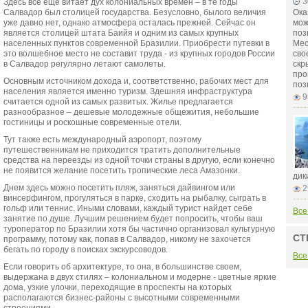
3
Здесь все еще витает дух колониальных времен – в те годы
Салвадор был столицей государства. Безусловно, былого величия
Ока
уже давно нет, однако атмосфера осталась прежней. Сейчас он
мож
является столицей штата Баийя и одним из самых крупных
поз
населенных пунктов современной Бразилии. Приобрести путевки в
Мес
это волшебное место не составит труда - из крупных городов России
сво
в Салвадор регулярно летают самолеты.
скр
про
Основным источником дохода и, соответственно, рабочих мест для
поз
населения является именно туризм. Здешняя инфраструктура
9
считается одной из самых развитых. Жилье предлагается
разнообразное – дешевые молодежные общежития, небольшие
гостиницы и роскошные современные отели.
Тут также есть международный аэропорт, поэтому
путешественникам не приходится тратить дополнительные
средства на переезды из одной точки страны в другую, если конечно
не появится желание посетить тропические леса Амазонки.
дик
Днем здесь можно посетить пляж, заняться дайвингом или
2
винсерфингом, прогуляться в парке, сходить на рыбалку, сыграть в
гольф или теннис. Иными словами, каждый турист найдет себе
Все
занятие по душе. Лучшим решением будет попросить, чтобы ваш
туроператор по Бразилии хотя бы частично организовал культурную
СТ
программу, потому как, попав в Салвадор, никому не захочется
бегать по городу в поисках экскурсоводов.
Все
Если говорить об архитектуре, то она, в большинстве своем,
выдержана в двух стилях – колониальном и модерне - цветные яркие
дома, узкие улочки, переходящие в проспекты на которых
располагаются бизнес-районы с высотными современными