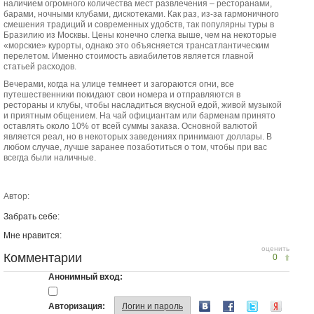
наличием огромного количества мест развлечения – ресторанами,
барами, ночными клубами, дискотеками. Как раз, из-за гармоничного
смешения традиций и современных удобств, так популярны туры в
Бразилию из Москвы. Цены конечно слегка выше, чем на некоторые
«морские» курорты, однако это объясняется трансатлантическим
перелетом. Именно стоимость авиабилетов является главной
статьей расходов.
Вечерами, когда на улице темнеет и загораются огни, все
путешественники покидают свои номера и отправляются в
рестораны и клубы, чтобы насладиться вкусной едой, живой музыкой
и приятным общением. На чай официантам или барменам принято
оставлять около 10% от всей суммы заказа. Основной валютой
является реал, но в некоторых заведениях принимают доллары. В
любом случае, лучше заранее позаботиться о том, чтобы при вас
всегда были наличные.
Автор:
Забрать себе:
Мне нравится:
оценить
Комментарии
0
Анонимный вход:
Авторизация:
Логин и пароль