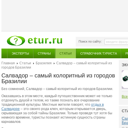
Поиск по сайту:
ЭКСПЕРТЫ
СТРАНЫ
СТАТЬИ
СПРАВОЧНИК ТУРИСТА
Р
Главная
Статьи
Бразилия
Салвадор – самый колоритный из
ЭК
городов Бразилии
Салвадор – самый колоритный из городов
Бразилии
Без сомнений, Салвадор – самый колоритный из городов Бразилии.
Оказавшись в этом месте, каждый путешественник может не только
Все
отдохнуть душой и телом, но также познать все очарование
традиционной культуры. Местные жители говорят, что
отдых в
Салвадоре
– это своего рода ключ, которым открывается дверь,
СТ
скрывающая за собой тайны Бразилии. Только проведя тут хотя бы
немного времени, туристы познают истинную сущность страны
Са
карнавалов.
Бр