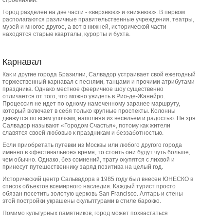
строениями.
Город разделен на две части - «верхнюю» и «нижнюю». В первом
располагаются различные правительственные учреждения, театры,
музей и многое другое, а вот в нижней, исторической части
находятся старые кварталы, курорты и бухта.
Карнавал
Как и другие города Бразилии, Салвадор устраивает свой ежегодный
торжественный карнавал с песнями, танцами и прочими атрибутами
праздника. Однако местное фееричное шоу существенно
отличается от того, что можно увидеть в Рио-де-Жанейро.
Процессия не идет по одному намеченному заранее маршруту,
который включает в себя только крупные проспекты. Колонны
движутся по всем улочкам, наполняя их весельем и радостью. Не зря
Салвадор называют «Городом Счастья», потому как жители
славятся своей любовью к праздникам и беззаботностью.
Если приобретать путевки из Москвы или любого другого города
именно в «фестивальное» время, то стоить они будут чуть больше,
чем обычно. Однако, без сомнений, трату окупятся с лихвой и
принесут путешественнику заряд позитива на целый год.
Исторический центр Сальвадора в 1985 году был внесен ЮНЕСКО в
список объектов всемирного наследия. Каждый турист просто
обязан посетить золотую церковь San Francisco. Алтарь и стены
этой постройки украшены скульптурами в стиле барокко.
Помимо культурных памятников, город может похвастаться