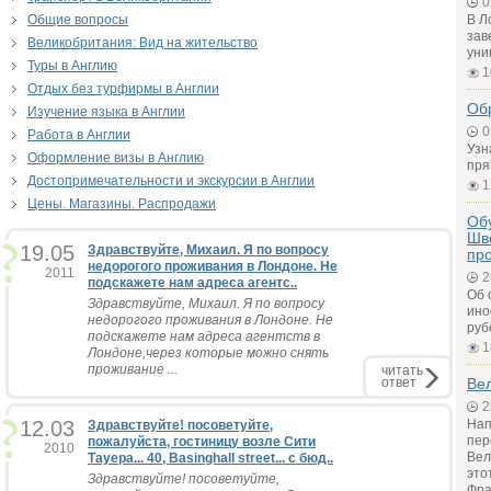
0
Общие вопросы
В Л
зав
Великобритания: Вид на жительство
уни
Туры в Англию
1
Отдых без турфирмы в Англии
Об
Изучение языка в Англии
0
Работа в Англии
Узн
Оформление визы в Англию
пря
Достопримечательности и экскурсии в Англии
1
Цены. Магазины. Распродажи
Обу
Шв
19.05
Здравствуйте, Михаил. Я по вопросу
пр
недорогого проживания в Лондоне. Не
2011
2
подскажете нам адреса агентс..
Об 
Здравствуйте, Михаил. Я по вопросу
ино
недорогого проживания в Лондоне. Не
руб
подскажете нам адреса агентств в
1
Лондоне,через которые можно снять
проживание ...
читать
ответ
Вел
2
12.03
Нап
Здравствуйте! посоветуйте,
пер
пожалуйста, гостиницу возле Сити
2010
Вел
Тауера... 40, Basinghall street... с бюд..
это
Здравствуйте! посоветуйте,
Фра