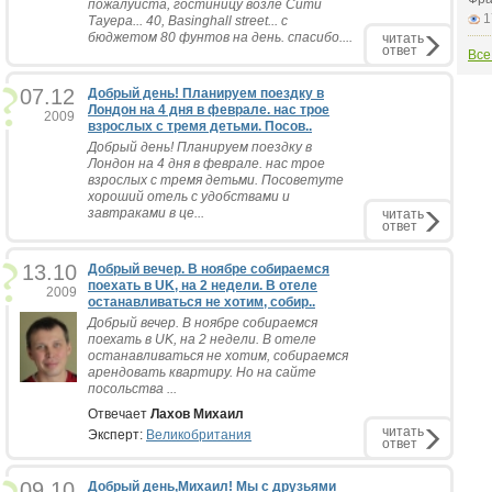
пожалуйста, гостиницу возле Сити
1
Тауера... 40, Basinghall street... с
бюджетом 80 фунтов на день. спасибо....
читать
ответ
Все
07.12
Добрый день! Планируем поездку в
Лондон на 4 дня в феврале. нас трое
2009
взрослых с тремя детьми. Посов..
Добрый день! Планируем поездку в
Лондон на 4 дня в феврале. нас трое
взрослых с тремя детьми. Посоветуте
хороший отель с удобствами и
завтраками в це...
читать
ответ
13.10
Добрый вечер. В ноябре собираемся
поехать в UK, на 2 недели. В отеле
2009
останавливаться не хотим, собир..
Добрый вечер. В ноябре собираемся
поехать в UK, на 2 недели. В отеле
останавливаться не хотим, собираемся
арендовать квартиру. Но на сайте
посольства ...
Отвечает
Лахов Михаил
читать
Эксперт:
Великобритания
ответ
09.10
Добрый день,Михаил! Мы с друзьями