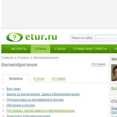
Поиск по сайту:
ЭКСПЕРТЫ
СТРАНЫ
СТАТЬИ
СПРАВОЧНИК ТУРИСТА
Р
Главная
Страны
Великобритания
ЭК
Великобритания
О стране
Вопросы
Статьи
О стране
Все
Все темы
Замуж за англичанина. Замуж в Великобританию
Путешествие на автомобиле в Англии
СТ
Обучение в Англии
Ква
Гостиницы, аппартаменты в Великобритании
по
Транспорт в Великобритании