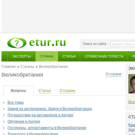
Поиск по сайту:
ЭКСПЕРТЫ
СТРАНЫ
СТАТЬИ
СПРАВОЧНИК ТУРИСТА
Р
Главная
Страны
Великобритания
ЭК
Великобритания
О стране
Вопросы
Статьи
О стране
Все
Все темы
Замуж за англичанина. Замуж в Великобританию
Путешествие на автомобиле в Англии
СТ
Обучение в Англии
Ква
Гостиницы, аппартаменты в Великобритании
по
Транспорт в Великобритании