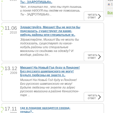
Ты - ЗАДРОТИШЬКо..
1
Чел , я почитал то , что ты тут пишешь
и понял НИХУЯ ты людям не помогаешь.
Все
Ты - ЗАДРОТИШЬКо...
читать
ответ
11.06
Здравствуйте, Михаил! Вы не могли бы
подсказать, существуют ли какие-
2010
нибудь районы или специальные м..
Здравствуйте, Михаил! Вы не могли бы
подсказать, существуют ли какие-
нибудь районы или специальные
магазины со скидками на одежду? И
вообще, районы дл...
читать
ответ
13.12
Михаил! На Новый Год буду в Лондоне!
Без русского шампанского не могу!
2009
Будьте любезны-не знаете л..
Михаил! На Новый Год буду в Лондоне!
Без русского шампанского не могу!
Будьте любезны-не знаете ли адрес
русского магазина в районе Кенигстон-
парк ...
читать
ответ
17.11
где в лондоне находятся секонд-
хенды?..