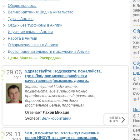
0
Общие вопросы
В Л
зав
Великобритания: Вид на жительство
уни
Туры в Англию
1
Отдых без турфирмы в Англии
Об
Изучение языка в Англии
0
Работа в Англии
Узн
Оформление визы в Англию
пря
Достопримечательности и экскурсии в Англии
1
Цены. Магазины. Распродажи
Обу
Шв
29.06
Здравствуйте! Подскажите, пожалуйста,
пр
где в Лондоне можно приобрести
2011
2
качественный (возможно, дорого..
Об 
Здравствуйте! Подскажите,
ино
пожалуйста, где в Лондоне можно
руб
приобрести качественный (возможно,
1
дорогой) текстиль для дома
(постельное бельё, полотенца)...
Вел
Отвечает
Лахов Михаил
2
читать
Эксперт:
Великобритания
ответ
Нап
пер
Вел
29.11
Чел , я почитал то , что ты тут пишешь и
это
понял НИХУЯ ты людям не помогаешь.
2010
Фра