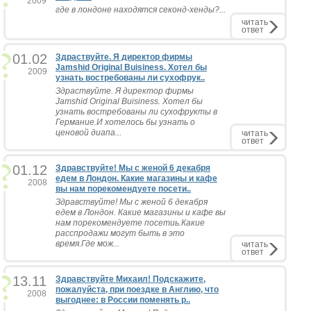
2009
где в лондоне находятся секонд-хенды?...
читать
ответ
01.02
Здраствуйте. Я директор фирмы
Jamshid Original Buisiness. Хотел бы
2009
узнать востребованы ли сухофрук..
Здраствуйте. Я директор фирмы
Jamshid Original Buisiness. Хотел бы
узнать востребованы ли сухофрукты в
Германие.И хотелось бы узнать о
ценовой диапа...
читать
ответ
01.12
Здравствуйте! Мы с женой 6 декабря
едем в Лондон. Какие магазины и кафе
2008
вы нам порекомендуете посети..
Здравствуйте! Мы с женой 6 декабря
едем в Лондон. Какие магазины и кафе вы
нам порекомендуете посетиь.Какие
расспродажи могут быть в это
время.Где мож...
читать
ответ
13.11
Здравствуйте Михаил! Подскажите,
пожалуйста, при поездке в Англию, что
2008
выгоднее: в России поменять р..