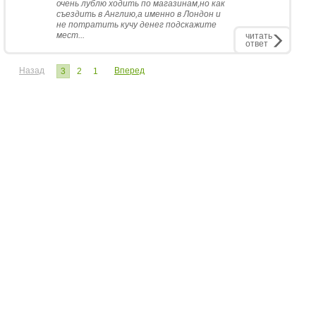
очень лублю ходить по магазинам,но как
съездить в Англию,а именно в Лондон и
не потратить кучу денег подскажите
мест...
читать
ответ
Назад
Вперед
3
2
1