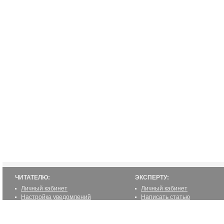
ЧИТАТЕЛЮ:
ЭКСПЕРТУ:
Личный кабинет
Личный кабинет
Настройка уведомлений
Написать статью
Написать статью
Как стать экспертом
Преимущества
Реклама