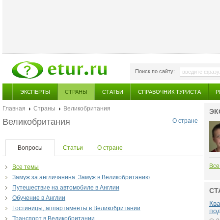
Поиск по сайту:
ЭКСПЕРТЫ
СТРАНЫ
СТАТЬИ
СПРАВОЧНИК ТУРИСТА
Р
Главная
Страны
Великобритания
ЭК
Великобритания
О стране
Вопросы
Статьи
О стране
Все
Все темы
Замуж за англичанина. Замуж в Великобританию
Путешествие на автомобиле в Англии
СТ
Обучение в Англии
Ква
Гостиницы, аппартаменты в Великобритании
по
Транспорт в Великобритании