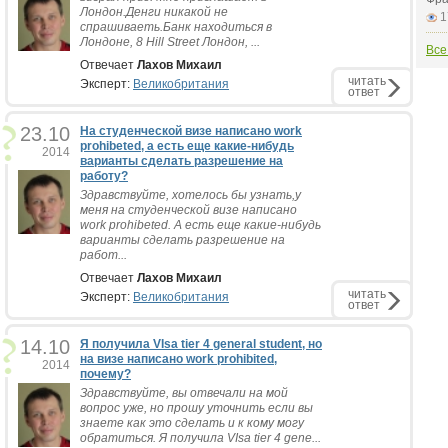
Лондон.Денги никакой не
1
спрашиваеть.Банк находиться в
Лондоне, 8 Hill Street Лондон, ...
Все
Отвечает
Лахов Михаил
читать
Эксперт:
Великобритания
ответ
23.10
На студенческой визе написано work
prohibeted, а есть еще какие-нибудь
2014
варианты сделать разрешение на
работу?
Здравствуйте, хотелось бы узнать,у
меня на студенческой визе написано
work prohibeted. А есть еще какие-нибудь
варианты сделать разрешение на
работ...
Отвечает
Лахов Михаил
читать
Эксперт:
Великобритания
ответ
14.10
Я получила VIsa tier 4 general student, но
на визе написано work prohibited,
2014
почему?
Здравствуйте, вы отвечали на мой
вопрос уже, но прошу уточнить если вы
знаете как это сделать и к кому могу
обратиться. Я получила VIsa tier 4 gene...