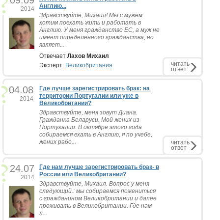
09.09
Англию...
2014
Здравствуйте, Михаил! Мы с мужем
хотим поехать жить и работать в
Англию. У меня гражданство ЕС, а муж не
имеет определенного гражданства, но
являет...
Отвечает
Лахов Михаил
читать
Эксперт:
Великобритания
ответ
04.08
Где лучше зарегистрировать брак: на
территории Португалии или уже в
2014
Великобритании?
Здравствуйте, меня зовут Диана.
Гражданка Беларуси. Мой жених из
Португалии. В октябре этого года
собираемся ехать в Англию, я по учебе,
жених рабо...
читать
ответ
24.07
Где нам лучше зарегистрировать брак- в
России или Великобритании?
2014
Здравствуйте, Михаил. Вопрос у меня
следующий.: мы собираемся пожениться
с гражданином Великобритании и далее
проживать в Великобритании. Где нам
л...