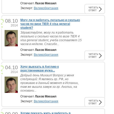
Отвечает
Лахов Михаил
читать
Эксперт:
Великобритания
ответ
08.10
Могу ли я работать легально и сколько
часов по визе TIER 4 visa general
2014
student?
Здравствуйте, могу ли я работать
легально и сколько часов по визе TIER 4
visa general student, учеба составляет 15
часов в неделю. Спасибо...
Отвечает
Лахов Михаил
читать
Эксперт:
Великобритания
ответ
04.10
Хочу выехать в Англию к
родственникам мужа...
2014
Добрый день Михаил! Вопрос у меня
следующий: Я являюсь гр. РФ, но
проживаю в данный момент в Испании,
там же вышла замуж за гр. Англии, на
основани...
Отвечает
Лахов Михаил
читать
Эксперт:
Великобритания
ответ
Хотим поехать жить и работать в