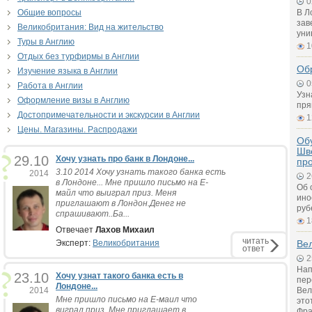
0
Общие вопросы
В Л
зав
Великобритания: Вид на жительство
уни
Туры в Англию
1
Отдых без турфирмы в Англии
Об
Изучение языка в Англии
0
Работа в Англии
Узн
Оформление визы в Англию
пря
Достопримечательности и экскурсии в Англии
1
Цены. Магазины. Распродажи
Обу
Шв
29.10
Хочу узнать про банк в Лондоне...
пр
3.10 2014 Хочу узнать такого банка есть
2014
2
в Лондоне... Мне пришло письмо на Е-
Об 
майл что выиграл приз. Меня
ино
приглашают в Лондон.Денег не
руб
спрашивают..Ба...
1
Отвечает
Лахов Михаил
читать
Эксперт:
Великобритания
Вел
ответ
2
Нап
23.10
Хочу узнат такого банка есть в
пер
Лондоне...
2014
Вел
Мне пришло письмо на Е-маил что
это
виграл приз. Мне приглашает в
Фра