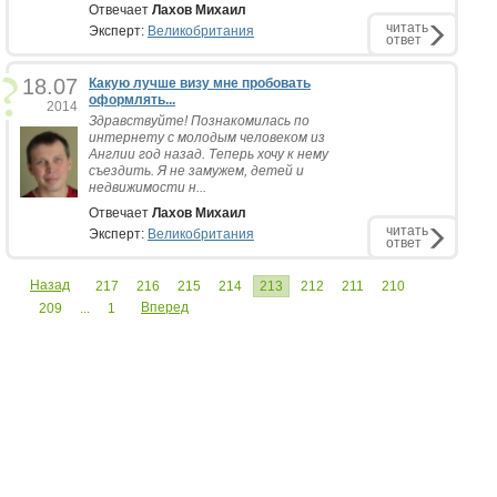
Отвечает
Лахов Михаил
читать
Эксперт:
Великобритания
ответ
18.07
Какую лучше визу мне пробовать
оформлять...
2014
Здравствуйте! Познакомилась по
интернету с молодым человеком из
Англии год назад. Теперь хочу к нему
съездить. Я не замужем, детей и
недвижимости н...
Отвечает
Лахов Михаил
читать
Эксперт:
Великобритания
ответ
Назад
217
216
215
214
213
212
211
210
Вперед
209
...
1