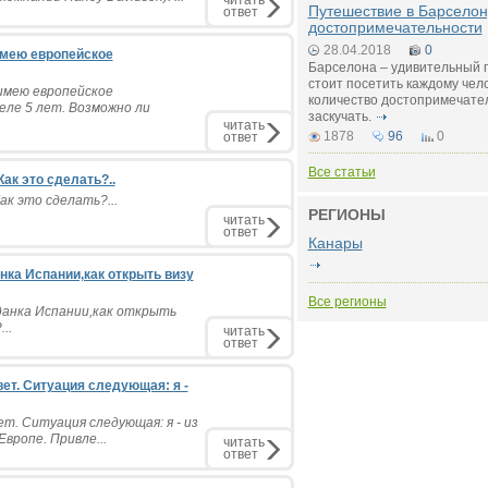
читать
Путешествие в Барселон
ответ
достопримечательности
28.04.2018
0
имею европейское
Барселона – удивительный г
стоит посетить каждому чел
имею европейское
количество достопримечател
ле 5 лет. Возможно ли
заскучать.
читать
1878
96
0
ответ
Все статьи
ак это сделать?..
ак это сделать?...
РЕГИОНЫ
читать
ответ
Канары
нка Испании,как открыть визу
Все регионы
анка Испании,как открыть
..
читать
ответ
ет. Ситуация следующая: я -
т. Ситуация следующая: я - из
Европе. Привле...
читать
ответ