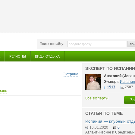
Поиск по сайту:
пои
А
РЕГИОНЫ
ВИДЫ ОТДЫХА
ЭКСПЕРТ ПО ИСПАНИИ
О стране
Анатолий (Испан
Эксперт:
Испания
1517
7587
ране
Все эксперты
За
СТАТЬИ ПО ТЕМЕ
Испания — клубный отды
16.01.2020
0
Атлантическое и Средиземн