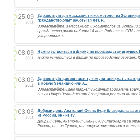
25.09
Здравствуйте, я массажист и косметолог из Эстонии,
гражданство,опыт работы 14 лет. Р..
2011
Здравствуйте, я массажист и косметолог из Эстонии,
гражданство,опыт работы 14 лет. Работаю в СПА оте
устроиться н...
08.09
Нужно устроиться в фирму по производству игрушек. К
Нужно устроиться в фирму по производству игрушек. К
2011
03.09
Здравствуйте,имею тархету комунитарио,мать гражда
в Новую Зеландию или А..
2011
Здравствуйте,имею тархету комунитарио,мать гражд
визу в Новую Зеландию или Австралию,реально ли это?.
03.06
Добрый день, Анатолий! Очень буду благодарна за отв
из России, он - из Ту..
2011
Добрый день, Анатолий! Очень буду благодарна за отве
России, он - из Туниса, планируем пожениться и жить в 