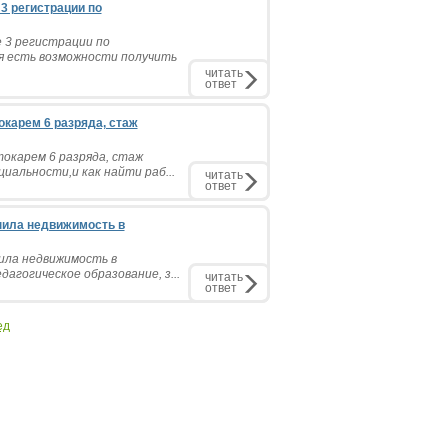
3 регистрации по
 3 регистрации по
я есть возможности получить
читать
ответ
окарем 6 разряда, стаж
токарем 6 разряда, стаж
иальности,и как найти раб...
читать
ответ
упила недвижимость в
пила недвижимость в
агогическое образование, з...
читать
ответ
ед