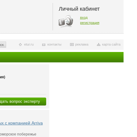
Личный кабинет
вход
регистрация
etur.ru
контакты
реклама
карта сайта
ск
ия)
дать вопрос эксперту
х с компанией Arriva
оморское побережье