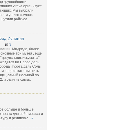
мир крупнейшими
мпания Arriva организует
лающих. Мы выбрали
сном уголке земного
ощутили райское
рид Испания
9
3
спании, Мадриде, более
основные три музея , еще
"треугольник искусства"
аходятся на Пасео дель
города Пуэрта дель Соль
ком, еще стоит отметить
де , самый большой по
2, и один из самых
все больше и больше
 новых для себя местах и
ьтуру и религию?