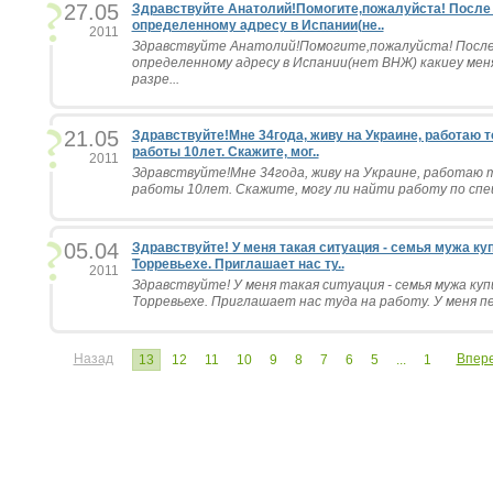
27.05
Здравствуйте Анатолий!Помогите,пожалуйста! После 
определенному адресу в Испании(не..
2011
Здравствуйте Анатолий!Помогите,пожалуйста! После
определенному адресу в Испании(нет ВНЖ) какиеу мен
разре...
21.05
Здравствуйте!Мне 34года, живу на Украине, работаю т
работы 10лет. Скажите, мог..
2011
Здравствуйте!Мне 34года, живу на Украине, работаю 
работы 10лет. Скажите, могу ли найти работу по спец
05.04
Здравствуйте! У меня такая ситуация - семья мужа к
Торревьехе. Приглашает нас ту..
2011
Здравствуйте! У меня такая ситуация - семья мужа ку
Торревьехе. Приглашает нас туда на работу. У меня пед
Назад
Впер
13
12
11
10
9
8
7
6
5
...
1