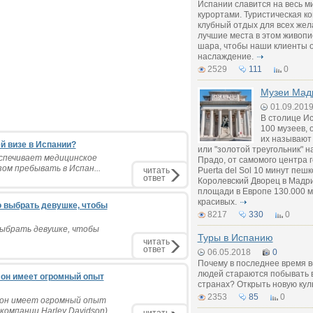
Испании славится на весь 
курортами. Туристическая ко
клубный отдых для всех же
лучшие места в этом живопи
шара, чтобы наши клиенты 
наслаждение.
2529
111
0
Музеи Мад
01.09.201
В столице И
100 музеев, 
их называют 
й визе в Испании?
или "золотой треугольник" н
еспечивает медицинское
Прадо, от самомого центра 
зом пребывать в Испан...
читать
Puerta del Sol 10 минут пеш
ответ
Королевский Дворец в Мадри
площади в Европе 130.000 м
красивых.
 выбрать девушке, чтобы
8217
330
0
выбрать девушке, чтобы
Туры в Испанию
читать
ответ
06.05.2018
0
Почему в последнее время 
людей стараются побывать в
 он имеет огромный опыт
странах? Открыть новую кул
2353
85
0
 он имеет огромный опыт
мпании Harley Davidson). ...