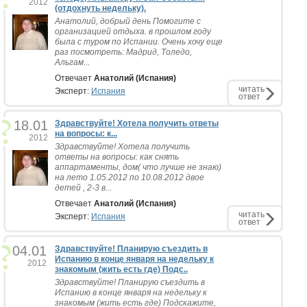
2012
(отдохнуть недельку).
Анатолий, добрый день Помогите с
организацией отдыха. в прошлом году
была с туром по Испании. Очень хочу еще
раз посмотреть: Мадрид, Толедо,
Альгам...
Отвечает
Анатолий (Испания)
читать
Эксперт:
Испания
ответ
18.01
Здравствуйте! Хотела получить ответы
на вопросы: к...
2012
Здравствуйте! Хотела получить
ответы на вопросы: как снять
аппартаменты, дом( что лучше не знаю)
на лето 1.05.2012 по 10.08.2012 двое
детей , 2-3 в...
Отвечает
Анатолий (Испания)
читать
Эксперт:
Испания
ответ
04.01
Здравствуйте! Планирую съездить в
Испанию в конце января на недельку к
2012
знакомым (жить есть где) Подс..
Здравствуйте! Планирую съездить в
Испанию в конце января на недельку к
знакомым (жить есть где) Подскажите,