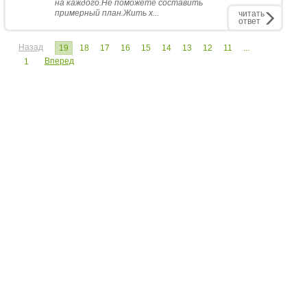
на каждого.Не поможете составить
примерный план.Жить х...
читать
ответ
Назад
19
18
17
16
15
14
13
12
11
...
Вперед
1