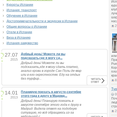
Исп
Курорты Испании
кур
клу
Испания: транспорт
луч
Обучение в Испании
шар
Достопримечательности и экскурсии в Испании
нас
2
Общие вопросы о Испании
Отели в Испании
Виза в Испанию
Испания-замужество
27.07
Добрый день! Можете ли вы
или
подсказать,где я могу сд...
2015
Пра
Добрый день! Можете ли вы
Pue
подсказать,где я могу сдать платно,
Кор
анализ крови в городе Сан Поль-де-мар
пло
или в его окрестностях. Еду на отдых
кра
без турфир...
читать
8
ответ
Ту
14.01
Планирую поехать в августе-сентябре
0
этого года к другу в Мадрид...
2013
Поч
Добрый день! Планирую поехать в
люд
августе-сентябре этого года к другу в
стр
Мадрид. Видела ответ на подобную
2
ситуацию, но всё обращаюсь из-за
небольшой с...
читать