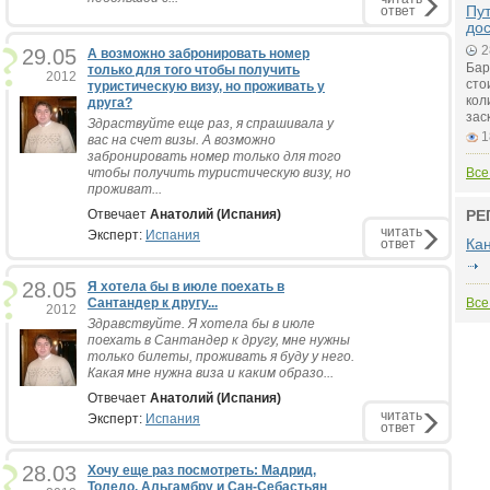
Пу
ответ
до
2
29.05
А возможно забронировать номер
Бар
только для того чтобы получить
2012
сто
туристическую визу, но проживать у
кол
друга?
зас
Здраствуйте еще раз, я спрашивала у
1
вас на счет визы. А возможно
забронировать номер только для того
чтобы получить туристическую визу, но
Все
проживат...
Отвечает
Анатолий (Испания)
РЕ
читать
Эксперт:
Испания
Ка
ответ
28.05
Я хотела бы в июле поехать в
Сантандер к другу...
Все
2012
Здравствуйте. Я хотела бы в июле
поехать в Сантандер к другу, мне нужны
только билеты, проживать я буду у него.
Какая мне нужна виза и каким образо...
Отвечает
Анатолий (Испания)
читать
Эксперт:
Испания
ответ
28.03
Хочу еще раз посмотреть: Мадрид,
Толедо, Альгамбру и Сан-Себастьян