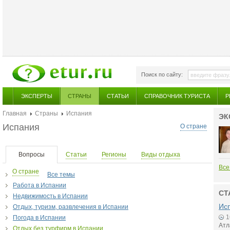
Поиск по сайту:
ЭКСПЕРТЫ
СТРАНЫ
СТАТЬИ
СПРАВОЧНИК ТУРИСТА
Р
Главная
Страны
Испания
ЭК
Испания
О стране
Вопросы
Статьи
Регионы
Виды отдыха
Все
О стране
Все темы
Работа в Испании
СТ
Недвижимость в Испании
Исп
Отдых, туризм, развлечения в Испании
1
Погода в Испании
Атл
Отдых без турфирм в Испании