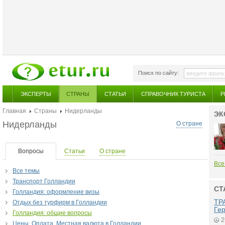
Поиск по сайту:
ЭКСПЕРТЫ
СТРАНЫ
СТАТЬИ
СПРАВОЧНИК ТУРИСТА
Р
Главная
Страны
Нидерланды
ЭК
Нидерланды
О стране
Вопросы
Статьи
О стране
Все
Все темы
Транспорт Голландии
СТ
Голландия: оформление визы
ТР
Отдых без турфирм в Голландии
Ге
Голландия: общие вопросы
2
Цены. Оплата. Местная валюта в Голландии