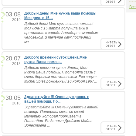
ответ
Все
03.08
Добрый день! Мне нужна ваша помощь!
Моя дочь с 15 ...
2019
Добрый день! Мне нужна ваша помощь!
Моя дочь с 15 марта получила внж и
проживает в городе Апелдорн с молодым
человеком. В течение двух последних
ме...
читать
ответ
20.07
Доброго времени суток Елена,Мне
нужна Ваша помощ...
2018
Доброго времени суток Елена, Мне
нужна Ваша помощь. Я потеряла связь с
очень дорогим мне человеком. Его зовут
Michel Spies,рожденный 16 ноября 1967...
читать
ответ
30.05
Здравствуйте !!! Очень нуждаюсь в
вашей помощи. По...
2018
Здравствуйте !!! Очень нуждаюсь в вашей
помощи. Потеряла связь со своей
матерью, которая проживает в
Голландии. Ее данные Дрейман Майна
Эрнестовна ...
читать
ответ