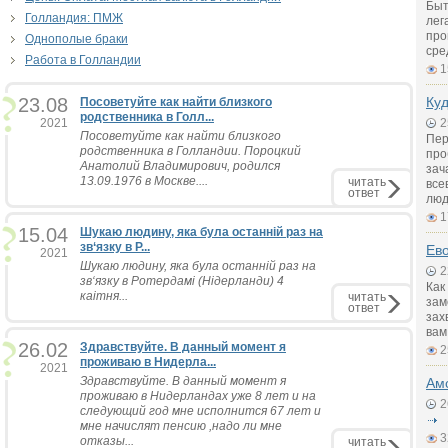
Быт
Голландия: ПМЖ
лег
про
Однополые браки
сре
Работа в Голландии
1
23.08
Куд
Посоветуйте как найти близкого
родственника в Голл...
2021
2
Посоветуйте как найти близкого
Пер
родственника в Голландии. Пороцкий
про
Анатолий Владимирович, родился
зач
13.09.1976 в Москве....
читать
все
ответ
люд
1
15.04
Шукаю людину, яка була останній раз на
зв‘язку в Р...
Ево
2021
Шукаю людину, яка була останній раз на
2
зв‘язку в Ротердамі (Нідерланди) 4
Как
каітня...
читать
зам
ответ
зах
вам
26.02
Здравствуйте. В данный момент я
2
проживаю в Нидерла...
2021
Здравствуйте. В данный момент я
Ам
проживаю в Нидерландах уже 8 лет и на
2
следующий год мне исполнится 67 лет и
мне начислят пенсию ,надо ли мне
3
отказы...
читать