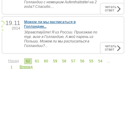
Голландии с немецким Aufenthaltstitel на 2
года? Спасибо....
читать
ответ
19.11
Можем ли мы расписаться в
Голландии...
2014
Здравствуйте! Я из России. Приезжаю по
тур. визе в Голландию. А мой парень из
Польши. Можем ли мы расписаться в
Голландии?...
читать
ответ
Назад
62
61
60
59
58
57
56
55
54
...
Вперед
1