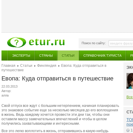
Поиск по сайту:
ЭКСПЕРТЫ
СТРАНЫ
СТАТЬИ
СПРАВОЧНИК ТУРИСТА
Р
Главная
Статьи
Финляндия
Евопа: Куда отправиться в
ЭК
путешествие
Евопа: Куда отправиться в путешествие
22.03.2013
Автор:
алла
Все
Свой отпуск все ждут с большим нетерпением, начиная планировать
это знаковое событие еще за несколько месяцев до его воплощения
СТ
в жизнь. Ведь каждому хочется провести эти дни так, чтобы они
оставили массу замечательных впечатлений и чтобы в целом
ТОП
получились захватывающими и интересными.
по
1
Все это легко воплотить в жизнь, отправившись в какую-нибудь