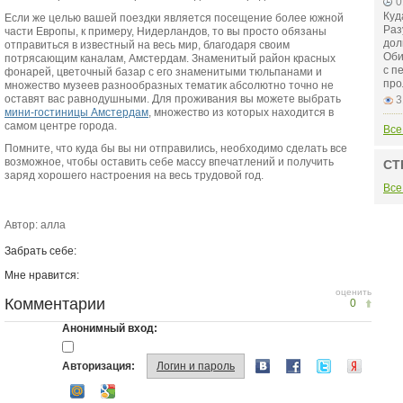
0
Куд
Если же целью вашей поездки является посещение более южной
Раз
части Европы, к примеру, Нидерландов, то вы просто обязаны
дол
отправиться в известный на весь мир, благодаря своим
Оби
потрясающим каналам, Амстердам. Знаменитый район красных
с п
фонарей, цветочный базар с его знаменитыми тюльпанами и
про
множество музеев разнообразных тематик абсолютно точно не
оставят вас равнодушными. Для проживания вы можете выбрать
3
мини-гостиницы Амстердам
, множество из которых находится в
самом центре города.
Все
Помните, что куда бы вы ни отправились, необходимо сделать все
возможное, чтобы оставить себе массу впечатлений и получить
СТ
заряд хорошего настроения на весь трудовой год.
Все
Автор: алла
Забрать себе:
Мне нравится:
оценить
Комментарии
0
Анонимный вход:
Авторизация:
Логин и пароль