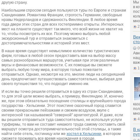
Мы 
другую страну.
в к
Наибольшим спросом сегодня пользуются туры по Европе и странам
пос
Скандинавии. Романтика Франции, строгость Германии, свободные
кол
нравы Нидерландов и сдержанность Финляндии. В любое время
мно
года двери этих стран для всех гостеприимно открыты. Интересных
2
мест на планете существует так много, что всей жизни не хватит на
то, чтобы посмотреть их все. Поэтому можно выбрать любой
Век
экскурсионный тур и отправиться знакомиться с
ст
достопримечательностями и историей этих мест.
0
В наше время существует немыслимое количество туристических
Ави
фирм, готовых в любой сезон предоставить вам на выбор массу
нац
самых разнообразных маршрутов, учитывая при этом различные
важ
вкусы и финансовые возможности. С их помощью вы сможете
1
выбрать любую точку мира, в которую только пожелаете
отправиться. Однако, несмотря на это, многие люди на сегодняшний
день предпочитают путешествовать самостоятельно, выбирая для
своего путешествия то, что подходит именно им.
И если вы точно решили отправиться в одну из стран Скандинавии,
то для этой цели можно выбрать, к примеру, Финляндию. И, конечно
же, при этом обязательно посещение столицы и крупнейшего города
каз
государства - Хельсинки. Этот поистине сказочный город славится
пол
своими прекрасными пейзажами и свежим воздухом, вкупе с
мно
интересной так называемой "северной" архитектурой. И даже, если
4
вы решили отправиться туда самостоятельно, не используя услуги
турфирмы, то вам не составит никакого труда самому составить свой
маршрут осмотра достопримечательностей этой столицы, а также
В к
найти себе отель, гостиницу или же
хостел в Хельсинки
, в котором
пу
сможете проживать все время нахождения в городе.