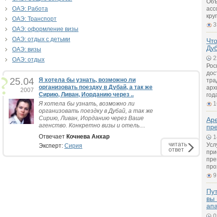
Объ
ОАЭ: Работа
асс
кру
ОАЭ: Транспорт
3
ОАЭ: оформление визы
ОАЭ: отдых с детьми
Что
Ду
ОАЭ: визы
2
ОАЭ: отдых
Рос
дос
25.04
Я хотела бы узнать, возможно ли
тра
организовать поездку в Дубай, а так же
арх
2007
Сирию, Ливан, Иорданию через ..
год
Я хотела бы узнать, возможно ли
1
организовать поездку в Дубай, а так же
Сирию, Ливан, Иорданию через Ваше
Ар
агенство. Конкретно визы и отель....
пр
Отвечает
Кочнева Анхар
1
читать
Усл
Эксперт:
Сирия
ответ
при
пре
про
9
Пут
вы 
ап
0