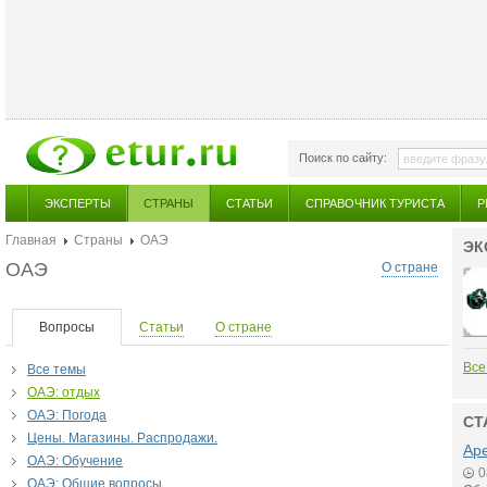
Поиск по сайту:
ЭКСПЕРТЫ
СТРАНЫ
СТАТЬИ
СПРАВОЧНИК ТУРИСТА
Р
Главная
Страны
ОАЭ
ЭК
ОАЭ
О стране
Вопросы
Статьи
О стране
Все
Все темы
ОАЭ: отдых
ОАЭ: Погода
СТ
Цены. Магазины. Распродажи.
Аре
ОАЭ: Обучение
0
ОАЭ: Общие вопросы