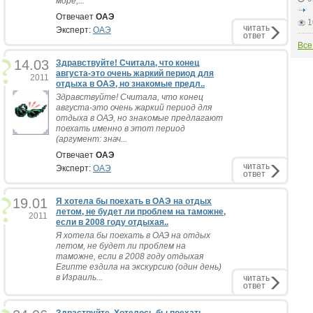
море,...
Отвечает
ОАЭ
1
читать
Эксперт:
ОАЭ
ответ
Все
14.03
Здравствуйте! Считала, что конец
августа-это очень жаркий период для
2011
отдыха в ОАЭ, но знакомые предл..
Здравствуйте! Считала, что конец
августа-это очень жаркий период для
отдыха в ОАЭ, но знакомые предлагают
поехать именно в этот период
(аргумент: знач...
Отвечает
ОАЭ
читать
Эксперт:
ОАЭ
ответ
19.01
Я хотела бы поехать в ОАЭ на отдых
летом, не будет ли проблем на таможне,
2011
если в 2008 году отдыхая..
Я хотела бы поехать в ОАЭ на отдых
летом, не будет ли проблем на
таможне, если в 2008 году отдыхая
Египте ездила на экскурсию (один день)
в Израиль...
читать
ответ