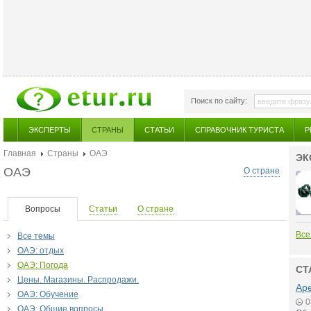
Поиск по сайту:
ЭКСПЕРТЫ
СТРАНЫ
СТАТЬИ
СПРАВОЧНИК ТУРИСТА
Р
Главная
Страны
ОАЭ
ЭК
ОАЭ
О стране
Вопросы
Статьи
О стране
Все
Все темы
ОАЭ: отдых
ОАЭ: Погода
СТ
Цены. Магазины. Распродажи.
Аре
ОАЭ: Обучение
0
ОАЭ: Общие вопросы