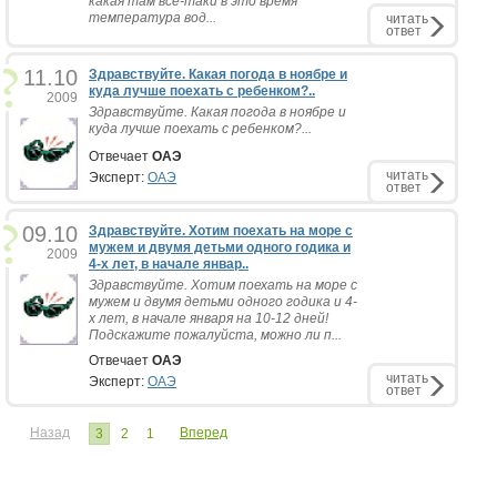
какая там все-таки в это время
температура вод...
читать
ответ
11.10
Здравствуйте. Какая погода в ноябре и
куда лучше поехать с ребенком?..
2009
Здравствуйте. Какая погода в ноябре и
куда лучше поехать с ребенком?...
Отвечает
ОАЭ
читать
Эксперт:
ОАЭ
ответ
09.10
Здравствуйте. Хотим поехать на море с
мужем и двумя детьми одного годика и
2009
4-х лет, в начале январ..
Здравствуйте. Хотим поехать на море с
мужем и двумя детьми одного годика и 4-
х лет, в начале января на 10-12 дней!
Подскажите пожалуйста, можно ли п...
Отвечает
ОАЭ
читать
Эксперт:
ОАЭ
ответ
Назад
Вперед
3
2
1