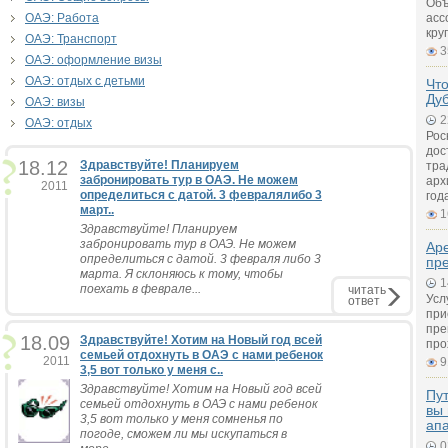
Объ
ОАЭ: Работа
асс
кру
ОАЭ: Транспорт
3
ОАЭ: оформление визы
ОАЭ: отдых с детьми
Что
Ду
ОАЭ: визы
2
ОАЭ: отдых
Рос
дос
18.12
Здравствуйте! Планируем
тра
забронировать тур в ОАЭ. Не можем
арх
2011
определиться с датой. 3 февралялибо 3
год
март..
1
Здравствуйте! Планируем
забронировать тур в ОАЭ. Не можем
Ар
определиться с датой. 3 февраля либо 3
пр
марта. Я склоняюсь к тому, чтобы
1
поехать в феврале...
читать
Усл
ответ
при
пре
18.09
Здравствуйте! Хотим на Новый год всей
про
семьей отдохнуть в ОАЭ с нами ребенок
2011
9
3,5 вот только у меня с..
Здравствуйте! Хотим на Новый год всей
Пут
семьей отдохнуть в ОАЭ с нами ребенок
вы 
3,5 вот только у меня сомненья по
ап
погоде, сможем ли мы искупаться в
0