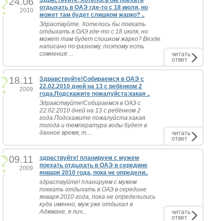
24.06
Здраствуйте. Хотелось бы поехать
отдыхать в ОАЭ где-то с 18 июля, но
2010
может там будет слишком жарко? ..
Здраствуйте. Хотелось бы поехать
отдыхать в ОАЭ где-то с 18 июля, но
может там будет слишком жарко? Везде
написано по-разному, поэтому есть
сомнения: ...
читать
ответ
18.11
Здравствуйте!Собираемся в ОАЭ с
22.02.2010 дней на 13 с ребёнком 2
2009
года.Подскажите пожалуйста:какая ..
Здравствуйте!Собираемся в ОАЭ с
22.02.2010 дней на 13 с ребёнком 2
года.Подскажите пожалуйста:какая
погода и температура воды будет в
данное время, т....
читать
ответ
09.11
здраствуйте! планируем с мужем
поехать отдыхать в ОАЭ в середине
2009
января 2010 года, пока не определи..
здраствуйте! планируем с мужем
поехать отдыхать в ОАЭ в середине
января 2010 года, пока не определились
куда именно, муж уже отдыхал в
Аджмане, я лич...
читать
ответ