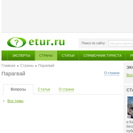
Поиск по сайту:
ЭКСПЕРТЫ
СТРАНЫ
СТАТЬИ
СПРАВОЧНИК ТУРИСТА
Р
Главная
Страны
Парагвай
ЭК
Парагвай
О стране
Все
Вопросы
Статьи
О стране
СТ
Все темы
и К
бес
публ