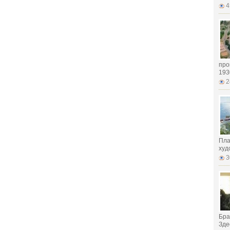
4
про
193
2
Пла
худ
3
Бра
Здес