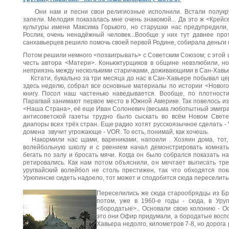
Они нам и песни свои религиозные исполнили. Встали полукруг
запели. Мелодия показалась мне очень знакомой... Да это ж <Крейсе
культуры имени Максима Горького, но старушки нас предупредили
Рослик, очень ненадёжный человек...Вообще у них тут давнее про
санхавьерцев решило помочь своей первой Родине, собирала деньги
Потом решили немного <позаигрывать> с Советским Союзом; с этой це
честь автора <Матери>. Коньюктурщиков в общине невзлюбили, н
неприязнь между несколькими старичками, доживающими в Сан-Хавье
Кстати, букально за три месяца до нас в Сан-Хавьере побывал це
здесь неделю, собрал все основные материалы по истории <Нового
книгу. Посол наш частенько наведывается. Вообще, по плотности
Парагвай занимают первое место в Южной Америке. Так повелось из
<Наша Страна>, её еще Иван Солоневич (весьма любопытный эмигран
антисоветской газеты трудно было сыскать во всём Новом Свете
диапоры всех трёх стран. Еще радио хотят русскоязычное сделать - 
домена звучит угрожающе - VOR. То есть, понимай, как хочешь.
Накормили нас щами, варениками, напоили
. Хозяин дома, тот
волейбольную школу и с рвением начал демонстрировать комнаты
бегать по залу и бросать мячи. Когда он было собрался показать 
ретировались. Как нам потом объяснили, он мечтает выписать тре
уругвайский волейбол не столь престижен, так что обходятся пок
Урюпинске сидеть надоело, тот может и сподобится сюда переселить
Переселились же сюда старообрядцы из Бр
потом, уже в 1960-е годы - сюда, в Уруг
<бородатые>.. Основали свою колонию - Оф
это они Офир придумали, а бородатые воспо
Хавьера недолго, километров 7-8, но дорога