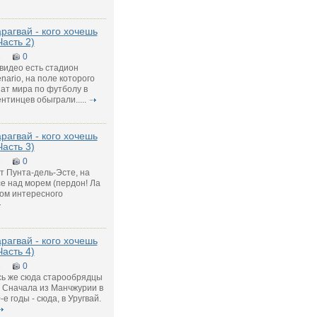
арагвай - кого хочешь
Часть 2)
3
0
видео есть стадион
nario, на поле которого
ат мира по футболу в
нтинцев обыграли.....
арагвай - кого хочешь
Часть 3)
3
0
от Пунта-дель-Эсте, на
е над морем (пердон! Ла
ом интересного
арагвай - кого хочешь
Часть 4)
3
0
ь же сюда старообрядцы
. Сначала из Манчжурии в
е годы - сюда, в Уругвай.