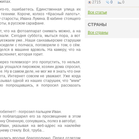
жипах.
2715
0
0
о-го, ошибаетесь. Единственная улица их
Все статьи
 техники. Короче, колхоз <Красный лапоть>.
 старосты, Ивана Лукина. В кабине стоящего
оты, в русском сарафане.
СТРАНЫ
, что на фотоаппарат снимать можно, а на
Все страны
хали. Сегодня суббота, мыться пора, а вот
 уезжаем уже...Наши санхавьерские старушки
сидели с полчаса, поговорили о том, о сём.
делся в машине вдоволь. На камеру, что на
аслоняет, которая горит.
рез телевизор> это пропустить, то нельзя.
уда угощался пирожком, хозяин дома спросил,
е. Ну в самом деле, не мог же я знать что они
ета, Интернет совсем не уважают. Уже когда
азывал одной из наших старушек, что "www"
ло попрощавшись, я попросил рассказать
избегнет! - погрозил пальцем Иван.
 поблагодарил его за просвещение в этом
нну Огненную, согнувшись, полез в автобус.
Иван, указывая на веб-адрес на наклейке
ему стеклу. Всё, труба...
рались вполне благополучно. Перед отлетом