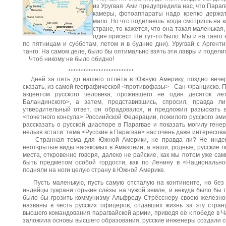
из Уругвая Ами предупредила нас, что Парагва
камеры, фотоаппараты надо крепко держат
мало. Но что поделаешь: когда смотришь на 
стране, то кажется, что она такая маленькая,
один присест. Не тут-то было. Мы и на танго
по пятницам и субботам, летом и в будние дни). Уругвай с Аргент
танго. На самом деле, было бы оптимально взять эти лавры и подели
Чтоб никому не было обидно!
**************************
Дней за пять до нашего отлёта в Южную Америку, поздно вечеро
сказать, из самой географической <противофазы> - Сан-Франциско.
акцентом русского человека, прожившего не один десяток ле
Баландинского>, а затем, представившись, спросил, правда л
утвердительный ответ, он обрадовался, и предложил разыскать
<почетного консула> Россиийской Федерации, пожилого русского эм
рассказать о русской диаспоре в Парагвае и показать могилу гене
нельзя кстати: тема <Русские в Парагвае> нас очень даже интересова
Странная тема для Южной Америки, не правда ли? Не индейцы
неоткрытые виды насекомых в Амазонии, а наши, родные, русские лю
места, откровенно говоря, далеко не райские, как мы потом уже сам
быть предметом особой гордости, как по Ленину в <Национально
подняли на ноги целую страну в Южной Америке.
Пусть маленькую, пусть самую отсталую на континенте, но без 
индейцы гуарани горькие слёзы на чужой земле, и некуда было бы 
было бы грозить коммунизму Альфреду Стрёсснеру своею железной 
названы в честь русских офицеров, отдавших жизнь за эту страну
высшего командования парагвайской армии, приведя её к победе в Ча
заложила основы высшего образования, русские инженеры создали се