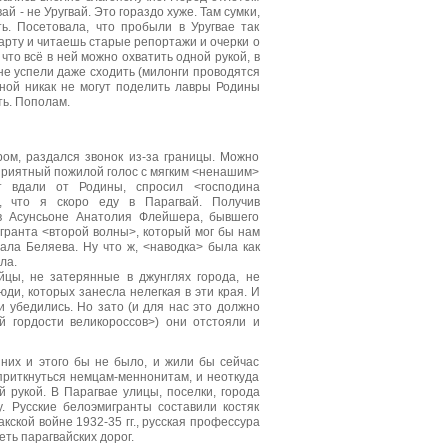
й - не Уругвай. Это гораздо хуже. Там сумки,
ь. Посетовала, что пробыли в Уругвае так
карту и читаешь старые репортажи и очерки о
 что всё в ней можно охватить одной рукой, в
 не успели даже сходить (милонги проводятся
иной никак не могут поделить лавры Родины
ть. Пополам.
м, раздался звонок из-за границы. Можно
 Приятный пожилой голос с мягким <ненашим>
т вдали от Родины, спросил <господина
и, что я скоро еду в Парагвай. Получив
 в Асунсьоне Анатолия Флейшера, бывшего
игранта <второй волны>, который мог бы нам
рала Беляева. Ну что ж, <наводка> была как
ла.
, не затерянные в джунглях города, не
ди, которых занесла нелегкая в эти края. И
и убедились. Но зато (и для нас это должно
й гордости великороссов>) они отстояли и
них и этого бы не было, и жили бы сейчас
приткнуться немцам-меннонитам, и неоткуда
рукой. В Парагвае улицы, поселки, города
. Русские белоэмигранты составили костяк
кской войне 1932-35 гг., русская профессура
ть парагвайских дорог.