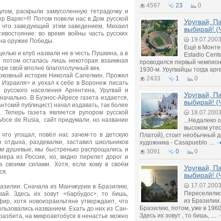
4597
23
0
ом, раскрыли замусоленную тетрадочку и
р Варяг>!!! Потом повели нас в Дом русской
Уругвай, П
, что заведующий этим заведением, Михаил
выбирай! (
тивостояние: во время войны часть русских
19.07.200
 на оружие Победы.
Ещё в Монте
лью и клуб назвали не в честь Пушкина, а в
Estadio Cente
о потом осталась лишь некоторая взаимная
проводился первый чемпион
ре свой вполне благополучный век.
1930-м. Уругвайцы тогда арге
рковный историк Николай Сапелкин. Прожил
2433
1
0
 Израиля> и уехал к себе в Воронеж писать
 русского населения Аргентина, Уругвай и
Уругвай, П
начально. В Буэнос-Айресе газета издается,
выбирай! (
тский публицист) начал издавать, так более
. Теперь газета является рупором русской
18.07.200
Voce de Rusia, сайт придумали, но название
...Недалеко 
высоком утес
, что угощал, повёл нас зачем-то в детскую
Платой), стоит необычный д
 отдыха, раздевалки, заставил школьников
художника - Casapueblo ....
нам душевые, мы быстренько распрощались и
3091
0
0
нера из России, но, видно перелет дорог и
а своими силами. Хотя, если кому в своём
Уругвай, П
ся.
выбирай! (
17.07.200
азилии. Сначала из Манчжурии в Бразилию,
Переселилис
вай. Здесь их зовут <барбудос>, то бишь,
из Бразилии
ир, хотя новоизраильтяне утверждают, что
Бразилию, потом, уже в 1960-
льзовались названием. Ехать до них из Сан-
Здесь их зовут , то бишь, ....
 разбита, на микроавтобусе в ненастье можно