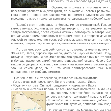
не проехать. Сами старообрядцы ездят на д
Однако, если думаете, что живут они ог
поселения утопает в жидкой грязи, по обочинам - остовы разбитой
Пока едем к старосте, жители прячутся по домам. Подъезжаем к дому
в рощице трактора прячется девчушка лет двенадцати небесной крас
Паренёк стоит, опёршись на берёзу, менее симпатичный. Говорит
камеру нельзя. Хозяин дома вообще говорит, что не вовремя прие
завтра воскресенье, после службы можно и поговорить. А завтра мы
его уломали с нами пообщаться хоть немножко. На террасе дома по
Алексей от предложения сесть всё отказывался, отвечая, что наси
штативе, опирается, как на трость, пальчиком лампочку красненькую з
Потому что, если для себя снимать, то можно, а ежели потом <че
Жена его, Васса, пирожки принесла, угостила. Вкусные пирожки. Пок
откуда о них узнали. Я возьми и ляпни, что прочитал о них в Интернет
в Уругвае, наверное, самой интернетизированной стране Нового Св
вышли со двора, я услышал, как хозяин на испанском страстно док
это, на самом деле, "666". Это меня заинтересовало. Уже бы
поподробнее об этой арифметике.
Особенно меня интересовало, как это всё было высчитано.
- Умные люди всё просчитали. Так оно и есть, - сказал Иван.
- Жиды они хитрые. Они всё придумали, - подхватила Васса.
- Ежели вы в Интернет попали, то всё - вас тоже посчитали. Никто не 
Придав лицу благоговейное выражение, я
вопросе и, словно получивший повестку в Гее
- И автобус ваш тоже помечен!- добавил 
уругвайского минтуризма, прилепленной к задн
Но, как ни странно, до Монтевидео мы доб