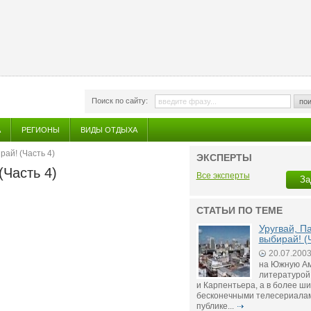
Поиск по сайту:
пои
А
РЕГИОНЫ
ВИДЫ ОТДЫХА
рай! (Часть 4)
ЭКСПЕРТЫ
(Часть 4)
Все эксперты
За
СТАТЬИ ПО ТЕМЕ
Уругвай, П
выбирай! (
20.07.200
на Южную Ам
литературой
и Карпентьера, а в более ши
бесконечными телесериалам
публике...