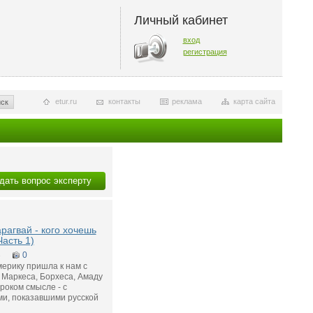
Личный кабинет
вход
регистрация
etur.ru
контакты
реклама
карта сайта
ск
дать вопрос эксперту
арагвай - кого хочешь
Часть 1)
3
0
ерику пришла к нам с
 Маркеса, Борхеса, Амаду
роком смысле - с
и, показавшими русской